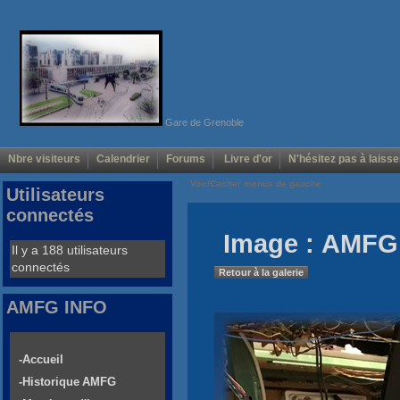
Gare de Grenoble
Nbre visiteurs
Calendrier
Forums
Livre d'or
N'hésitez pas à laisse
Voir/Cacher menus de gauche
Utilisateurs
connectés
Image : AMFG 
Il y a 188 utilisateurs
connectés
Retour à la galerie
AMFG INFO
-Accueil
-Historique AMFG