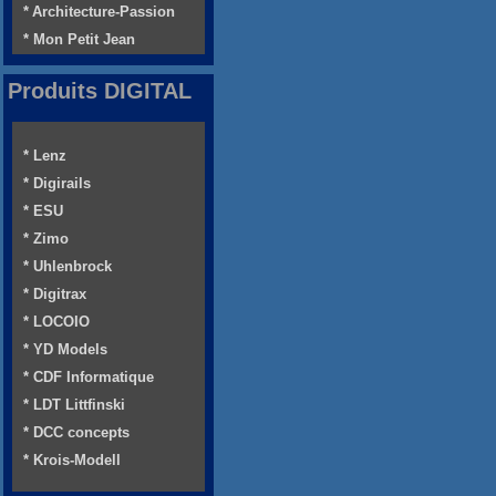
* Architecture-Passion
* Mon Petit Jean
Produits DIGITAL
* Lenz
* Digirails
* ESU
* Zimo
* Uhlenbrock
* Digitrax
* LOCOIO
* YD Models
* CDF Informatique
* LDT Littfinski
* DCC concepts
* Krois-Modell