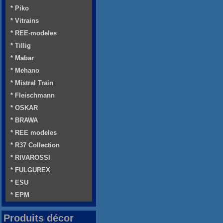
* Piko
* Vitrains
* REE-modeles
* Tillig
* Mabar
* Mehano
* Mistral Train
* Fleischmann
* OSKAR
* BRAWA
* REE modeles
* R37 Collection
* RIVAROSSI
* FULGUREX
* ESU
* EPM
Produits décor