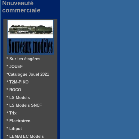
Nouveauté
commerciale
* Sur les étagères
* JOUEF
*Catalogue Jouef 2021
* T2M-PIKO
* ROCO
* LS Models
* LS Models SNCF
* Trix
* Electrotren
* Liliput
* LEMATEC Models