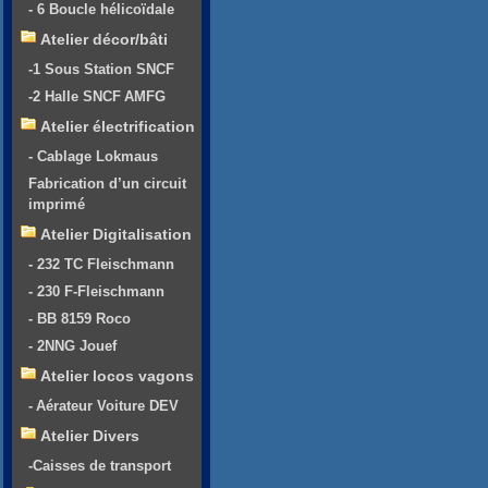
- 6 Boucle hélicoïdale
Atelier décor/bâti
-1 Sous Station SNCF
-2 Halle SNCF AMFG
Atelier électrification
- Cablage Lokmaus
Fabrication d’un circuit
imprimé
Atelier Digitalisation
- 232 TC Fleischmann
- 230 F-Fleischmann
- BB 8159 Roco
- 2NNG Jouef
Atelier locos vagons
- Aérateur Voiture DEV
Atelier Divers
-Caisses de transport