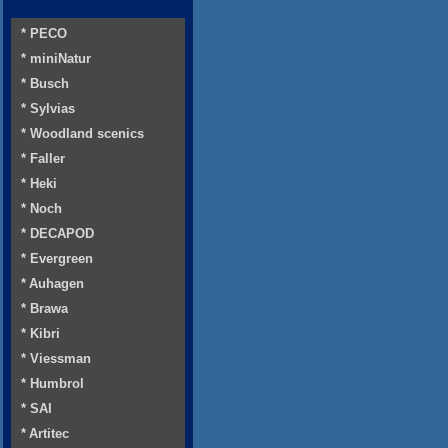
* PECO
* miniNatur
* Busch
* Sylvias
* Woodland scenics
* Faller
* Heki
* Noch
* DECAPOD
* Evergreen
* Auhagen
* Brawa
* Kibri
* Viessman
* Humbrol
* SAI
* Artitec