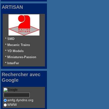
ARTISAN
* SMD
* Mecanic Trains
* YD Models
* Miniatures-Passion
* InterFer
Rechercher avec
Google
amfg.dyndns.org
WWW