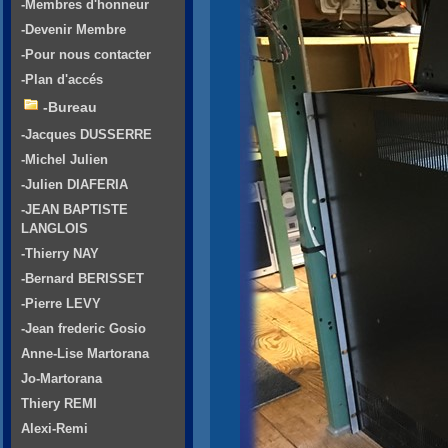
-Membres d'honneur
-Devenir Membre
-Pour nous contacter
-Plan d'accés
-Bureau
-Jacques DUSSERRE
-Michel Julien
-Julien DIAFERIA
-JEAN BAPTISTE
LANGLOIS
-Thierry NAY
-Bernard BERISSET
-Pierre LEVY
-Jean frederic Gosio
Anne-Lise Martorana
Jo-Martorana
Thiery REMI
Alexi-Remi