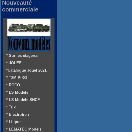
Nouveauté
commerciale
* Sur les étagères
* JOUEF
*Catalogue Jouef 2021
* T2M-PIKO
* ROCO
* LS Models
* LS Models SNCF
* Trix
* Electrotren
* Liliput
* LEMATEC Models