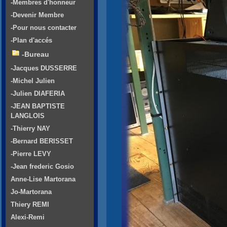
-Membres d'honneur
-Devenir Membre
-Pour nous contacter
-Plan d'accés
-Bureau
-Jacques DUSSERRE
-Michel Julien
-Julien DIAFERIA
-JEAN BAPTISTE
LANGLOIS
-Thierry NAY
-Bernard BERISSET
-Pierre LEVY
-Jean frederic Gosio
Anne-Lise Martorana
Jo-Martorana
Thiery REMI
Alexi-Remi