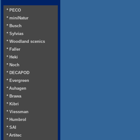
* PECO
* miniNatur
* Busch
* Sylvias
* Woodland scenics
* Faller
* Heki
* Noch
* DECAPOD
* Evergreen
* Auhagen
* Brawa
* Kibri
* Viessman
* Humbrol
* SAI
* Artitec