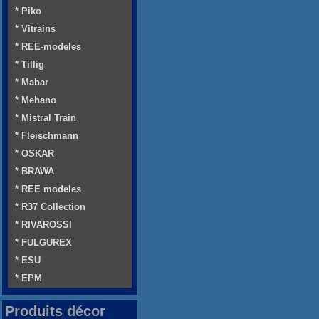
* Piko
* Vitrains
* REE-modeles
* Tillig
* Mabar
* Mehano
* Mistral Train
* Fleischmann
* OSKAR
* BRAWA
* REE modeles
* R37 Collection
* RIVAROSSI
* FULGUREX
* ESU
* EPM
Produits décor