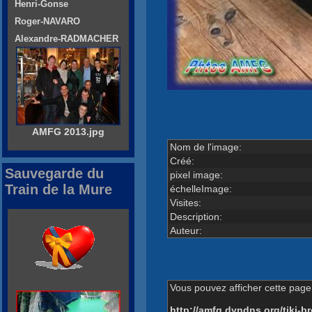
Henri-Gonse
Roger-NAVARO
Alexandre-RADMACHER
AMFG 2013.jpg
Nom de l'image:
Créé:
Sauvegarde du
pixel image:
Train de la Mure
échelleImage:
Visites:
Description:
Auteur:
Vous pouvez afficher cette page 
http://amfg.dyndns.org/tiki