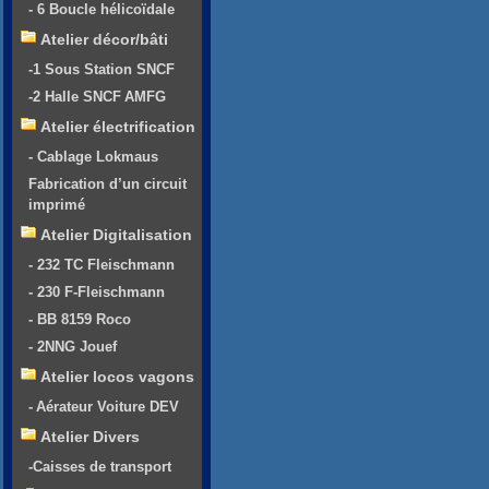
- 6 Boucle hélicoïdale
Atelier décor/bâti
-1 Sous Station SNCF
-2 Halle SNCF AMFG
Atelier électrification
- Cablage Lokmaus
Fabrication d’un circuit
imprimé
Atelier Digitalisation
- 232 TC Fleischmann
- 230 F-Fleischmann
- BB 8159 Roco
- 2NNG Jouef
Atelier locos vagons
- Aérateur Voiture DEV
Atelier Divers
-Caisses de transport