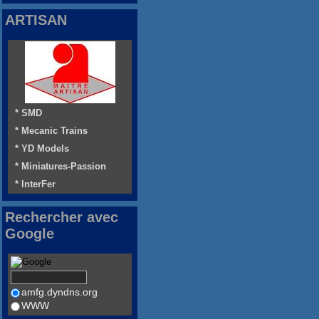
ARTISAN
* SMD
* Mecanic Trains
* YD Models
* Miniatures-Passion
* InterFer
Rechercher avec
Google
amfg.dyndns.org
WWW