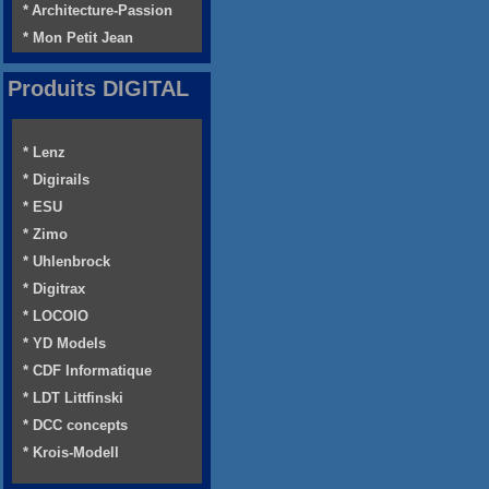
* Architecture-Passion
* Mon Petit Jean
Produits DIGITAL
* Lenz
* Digirails
* ESU
* Zimo
* Uhlenbrock
* Digitrax
* LOCOIO
* YD Models
* CDF Informatique
* LDT Littfinski
* DCC concepts
* Krois-Modell