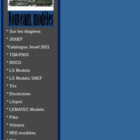
* Sur les étagères
* JOUEF
*Catalogue Jouef 2021
* T2M-PIKO
* ROCO
* LS Models
* LS Models SNCF
* Trix
* Electrotren
* Liliput
* LEMATEC Models
* Piko
* Vitrains
* REE-modeles