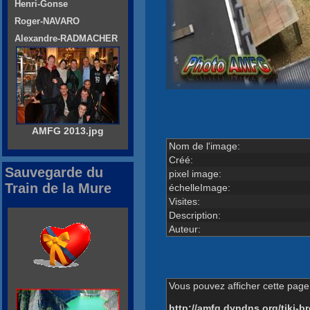
Henri-Gonse
Roger-NAVARO
Alexandre-RADMACHER
AMFG 2013.jpg
Nom de l'image:
Créé:
Sauvegarde du
pixel image:
Train de la Mure
échelleImage:
Visites:
Description:
Auteur:
Vous pouvez afficher cette page 
http://amfg.dyndns.org/tiki