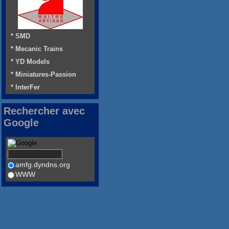
* SMD
* Mecanic Trains
* YD Models
* Miniatures-Passion
* InterFer
Rechercher avec
Google
amfg.dyndns.org
WWW