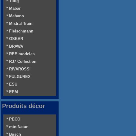
* Tillig
* Mabar
* Mehano
* Mistral Train
* Fleischmann
* OSKAR
* BRAWA
* REE modeles
* R37 Collection
* RIVAROSSI
* FULGUREX
* ESU
* EPM
Produits décor
* PECO
* miniNatur
* Busch