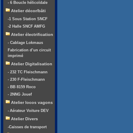
- 6 Boucle hélicoïdale
Atelier décor/bâti
-1 Sous Station SNCF
-2 Halle SNCF AMFG
Atelier électrification
- Cablage Lokmaus
Fabrication d’un circuit
imprimé
Atelier Digitalisation
- 232 TC Fleischmann
- 230 F-Fleischmann
- BB 8159 Roco
- 2NNG Jouef
Atelier locos vagons
- Aérateur Voiture DEV
Atelier Divers
-Caisses de transport