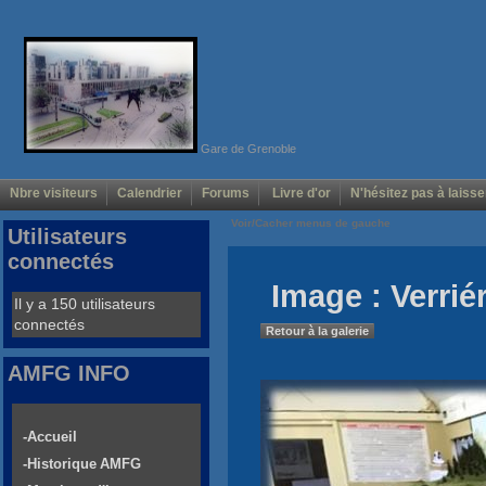
Gare de Grenoble
Nbre visiteurs
Calendrier
Forums
Livre d'or
N'hésitez pas à laisse
Voir/Cacher menus de gauche
Utilisateurs
connectés
Image : Verrié
Il y a 150 utilisateurs
connectés
Retour à la galerie
AMFG INFO
-Accueil
-Historique AMFG