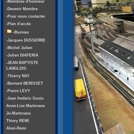
-Membres d'honneur
-Devenir Membre
-Pour nous contacter
-Plan d'accés
-Bureau
-Jacques DUSSERRE
-Michel Julien
-Julien DIAFERIA
-JEAN BAPTISTE
LANGLOIS
-Thierry NAY
-Bernard BERISSET
-Pierre LEVY
-Jean frederic Gosio
Anne-Lise Martorana
Jo-Martorana
Thiery REMI
Alexi-Remi