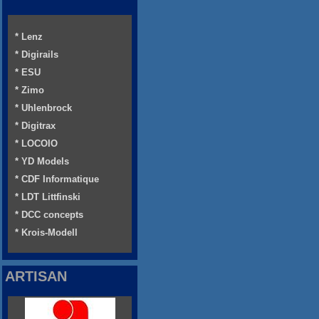
* Lenz
* Digirails
* ESU
* Zimo
* Uhlenbrock
* Digitrax
* LOCOIO
* YD Models
* CDF Informatique
* LDT Littfinski
* DCC concepts
* Krois-Modell
ARTISAN