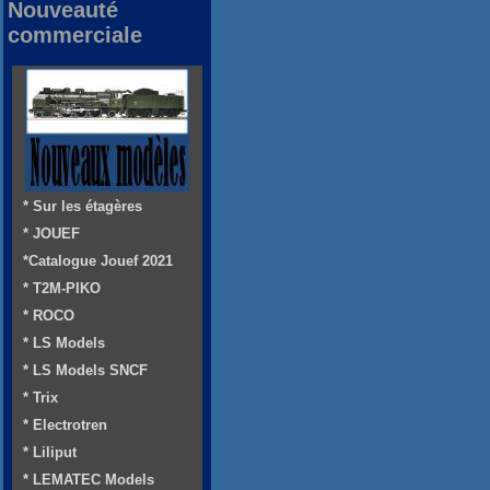
Nouveauté
commerciale
* Sur les étagères
* JOUEF
*Catalogue Jouef 2021
* T2M-PIKO
* ROCO
* LS Models
* LS Models SNCF
* Trix
* Electrotren
* Liliput
* LEMATEC Models