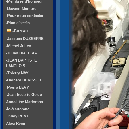
-Membres d'honneur
-Devenir Membre
-Pour nous contacter
-Plan d'accés
-Bureau
-Jacques DUSSERRE
-Michel Julien
-Julien DIAFERIA
-JEAN BAPTISTE
LANGLOIS
-Thierry NAY
-Bernard BERISSET
-Pierre LEVY
-Jean frederic Gosio
Anne-Lise Martorana
Jo-Martorana
Thiery REMI
Alexi-Remi