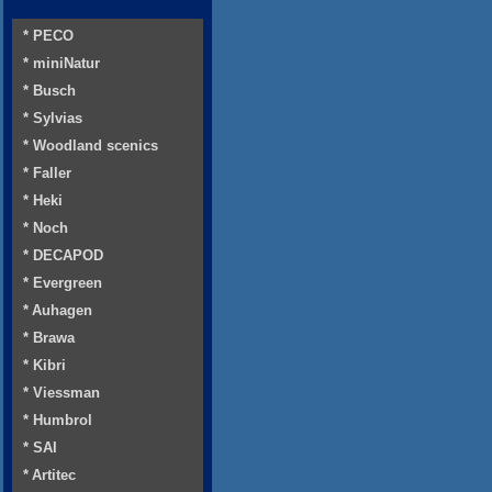
* PECO
* miniNatur
* Busch
* Sylvias
* Woodland scenics
* Faller
* Heki
* Noch
* DECAPOD
* Evergreen
* Auhagen
* Brawa
* Kibri
* Viessman
* Humbrol
* SAI
* Artitec