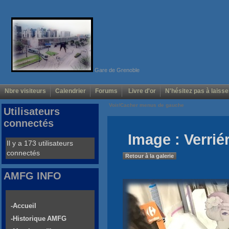
Gare de Grenoble
Nbre visiteurs
Calendrier
Forums
Livre d'or
N'hésitez pas à laisse
Voir/Cacher menus de gauche
Utilisateurs
connectés
Image : Verrié
Il y a 173 utilisateurs
connectés
Retour à la galerie
AMFG INFO
-Accueil
-Historique AMFG