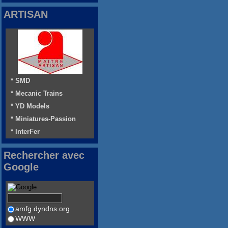
ARTISAN
* SMD
* Mecanic Trains
* YD Models
* Miniatures-Passion
* InterFer
Rechercher avec
Google
amfg.dyndns.org
WWW