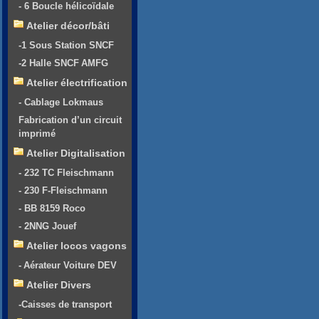
- 6 Boucle hélicoïdale
Atelier décor/bâti
-1 Sous Station SNCF
-2 Halle SNCF AMFG
Atelier électrification
- Cablage Lokmaus
Fabrication d’un circuit
imprimé
Atelier Digitalisation
- 232 TC Fleischmann
- 230 F-Fleischmann
- BB 8159 Roco
- 2NNG Jouef
Atelier locos vagons
- Aérateur Voiture DEV
Atelier Divers
-Caisses de transport