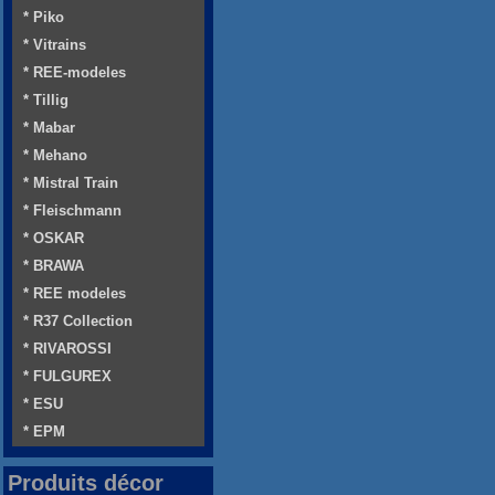
* Piko
* Vitrains
* REE-modeles
* Tillig
* Mabar
* Mehano
* Mistral Train
* Fleischmann
* OSKAR
* BRAWA
* REE modeles
* R37 Collection
* RIVAROSSI
* FULGUREX
* ESU
* EPM
Produits décor