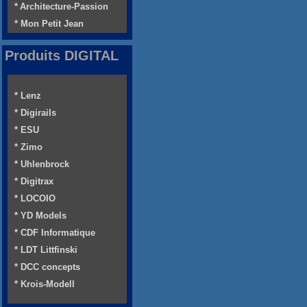
* Architecture-Passion
* Mon Petit Jean
Produits DIGITAL
* Lenz
* Digirails
* ESU
* Zimo
* Uhlenbrock
* Digitrax
* LOCOIO
* YD Models
* CDF Informatique
* LDT Littfinski
* DCC concepts
* Krois-Modell