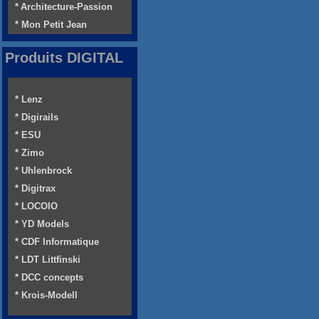
* Architecture-Passion
* Mon Petit Jean
Produits DIGITAL
* Lenz
* Digirails
* ESU
* Zimo
* Uhlenbrock
* Digitrax
* LOCOIO
* YD Models
* CDF Informatique
* LDT Littfinski
* DCC concepts
* Krois-Modell