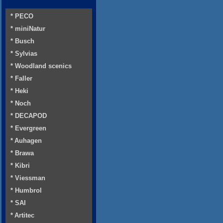
* PECO
* miniNatur
* Busch
* Sylvias
* Woodland scenics
* Faller
* Heki
* Noch
* DECAPOD
* Evergreen
* Auhagen
* Brawa
* Kibri
* Viessman
* Humbrol
* SAI
* Artitec