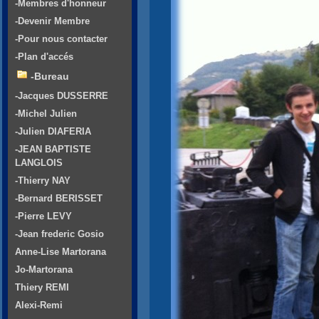
-Membres d'honneur
-Devenir Membre
-Pour nous contacter
-Plan d'accés
-Bureau
-Jacques DUSSERRE
-Michel Julien
-Julien DIAFERIA
-JEAN BAPTISTE
LANGLOIS
-Thierry NAY
-Bernard BERISSET
-Pierre LEVY
-Jean frederic Gosio
Anne-Lise Martorana
Jo-Martorana
Thiery REMI
Alexi-Remi