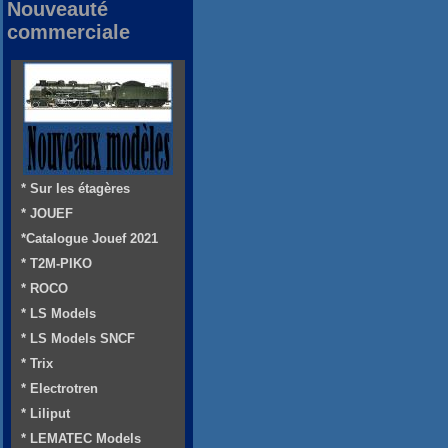
Nouveauté
commerciale
* Sur les étagères
* JOUEF
*Catalogue Jouef 2021
* T2M-PIKO
* ROCO
* LS Models
* LS Models SNCF
* Trix
* Electrotren
* Liliput
* LEMATEC Models