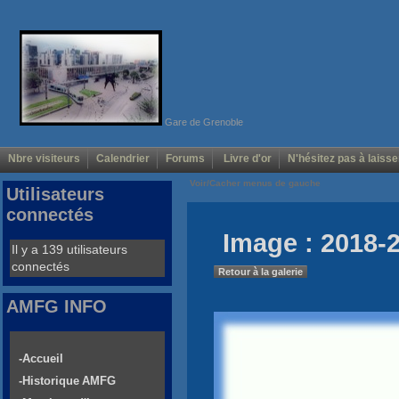
Gare de Grenoble
Nbre visiteurs
Calendrier
Forums
Livre d'or
N'hésitez pas à laisse
Voir/Cacher menus de gauche
Utilisateurs
connectés
Image : 2018-
Il y a 139 utilisateurs
connectés
Retour à la galerie
AMFG INFO
-Accueil
-Historique AMFG