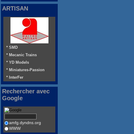
ARTISAN
* SMD
* Mecanic Trains
* YD Models
* Miniatures-Passion
* InterFer
Rechercher avec
Google
amfg.dyndns.org
WWW