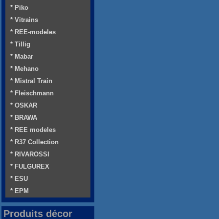
* Piko
* Vitrains
* REE-modeles
* Tillig
* Mabar
* Mehano
* Mistral Train
* Fleischmann
* OSKAR
* BRAWA
* REE modeles
* R37 Collection
* RIVAROSSI
* FULGUREX
* ESU
* EPM
Produits décor