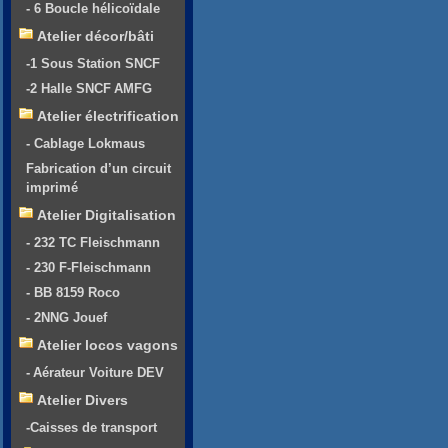
- 6 Boucle hélicoïdale
Atelier décor/bâti
-1 Sous Station SNCF
-2 Halle SNCF AMFG
Atelier électrification
- Cablage Lokmaus
Fabrication d’un circuit
imprimé
Atelier Digitalisation
- 232 TC Fleischmann
- 230 F-Fleischmann
- BB 8159 Roco
- 2NNG Jouef
Atelier locos vagons
- Aérateur Voiture DEV
Atelier Divers
-Caisses de transport