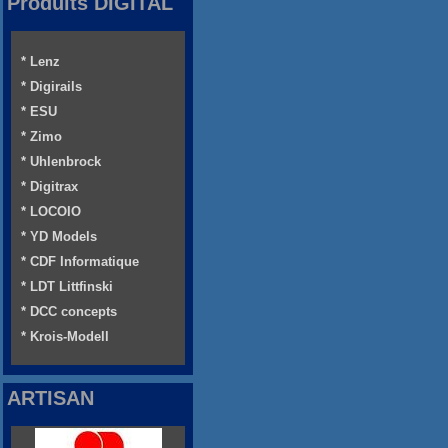
Produits DIGITAL
* Lenz
* Digirails
* ESU
* Zimo
* Uhlenbrock
* Digitrax
* LOCOIO
* YD Models
* CDF Informatique
* LDT Littfinski
* DCC concepts
* Krois-Modell
ARTISAN