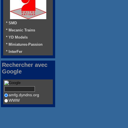
* SMD
* Mecanic Trains
* YD Models
* Miniatures-Passion
* InterFer
Rechercher avec
Google
amfg.dyndns.org
WWW