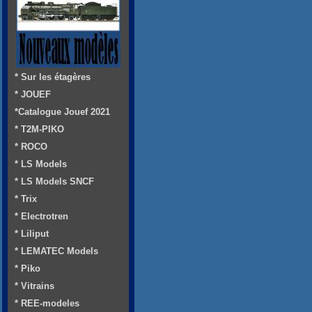
* Sur les étagères
* JOUEF
*Catalogue Jouef 2021
* T2M-PIKO
* ROCO
* LS Models
* LS Models SNCF
* Trix
* Electrotren
* Liliput
* LEMATEC Models
* Piko
* Vitrains
* REE-modeles