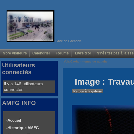
Gare de Grenoble
Nbre visiteurs
Calendrier
Forums
Livre d'or
N'hésitez pas à laisse
Voir/Cacher menus de gauche
Utilisateurs
connectés
Image : Trava
Il y a 146 utilisateurs
connectés
Retour à la galerie
AMFG INFO
-Accueil
-Historique AMFG