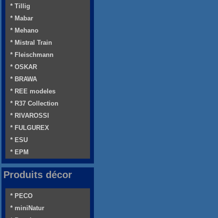
* Tillig
* Mabar
* Mehano
* Mistral Train
* Fleischmann
* OSKAR
* BRAWA
* REE modeles
* R37 Collection
* RIVAROSSI
* FULGUREX
* ESU
* EPM
Produits décor
* PECO
* miniNatur