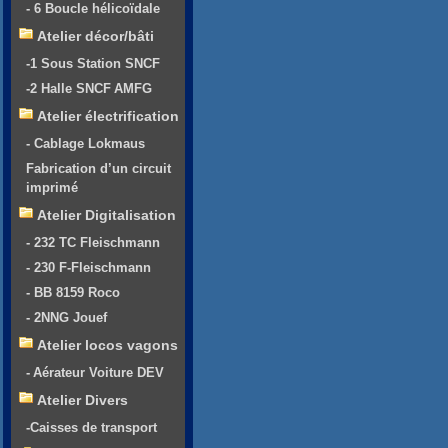
- 6 Boucle hélicoïdale
Atelier décor/bâti
-1 Sous Station SNCF
-2 Halle SNCF AMFG
Atelier électrification
- Cablage Lokmaus
Fabrication d’un circuit
imprimé
Atelier Digitalisation
- 232 TC Fleischmann
- 230 F-Fleischmann
- BB 8159 Roco
- 2NNG Jouef
Atelier locos vagons
- Aérateur Voiture DEV
Atelier Divers
-Caisses de transport