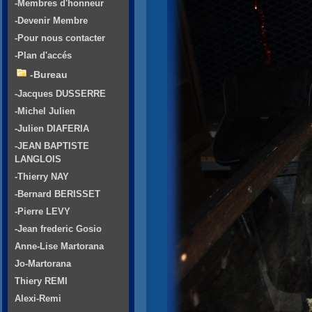
-Membres d'honneur
-Devenir Membre
-Pour nous contacter
-Plan d'accés
-Bureau
-Jacques DUSSERRE
-Michel Julien
-Julien DIAFERIA
-JEAN BAPTISTE
LANGLOIS
-Thierry NAY
-Bernard BERISSET
-Pierre LEVY
-Jean frederic Gosio
Anne-Lise Martorana
Jo-Martorana
Thiery REMI
Alexi-Remi