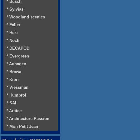
* Busch
* Sylvias
* Woodland scenics
* Faller
* Heki
* Noch
* DECAPOD
* Evergreen
* Auhagen
* Brawa
* Kibri
* Viessman
* Humbrol
* SAI
* Artitec
* Architecture-Passion
* Mon Petit Jean