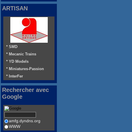
ARTISAN
* SMD
* Mecanic Trains
* YD Models
* Miniatures-Passion
* InterFer
Rechercher avec
Google
amfg.dyndns.org
WWW