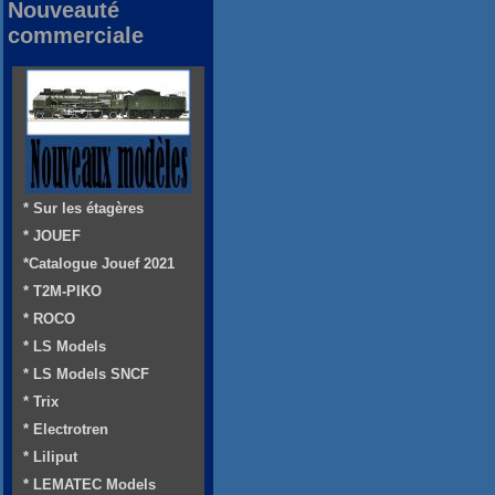
Nouveauté
commerciale
* Sur les étagères
* JOUEF
*Catalogue Jouef 2021
* T2M-PIKO
* ROCO
* LS Models
* LS Models SNCF
* Trix
* Electrotren
* Liliput
* LEMATEC Models