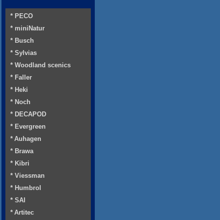
* PECO
* miniNatur
* Busch
* Sylvias
* Woodland scenics
* Faller
* Heki
* Noch
* DECAPOD
* Evergreen
* Auhagen
* Brawa
* Kibri
* Viessman
* Humbrol
* SAI
* Artitec