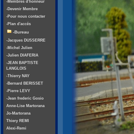
-Membres d'honneur
-Devenir Membre
-Pour nous contacter
-Plan d'accés
-Bureau
-Jacques DUSSERRE
-Michel Julien
-Julien DIAFERIA
-JEAN BAPTISTE
LANGLOIS
-Thierry NAY
-Bernard BERISSET
-Pierre LEVY
-Jean frederic Gosio
Anne-Lise Martorana
Jo-Martorana
Thiery REMI
Alexi-Remi