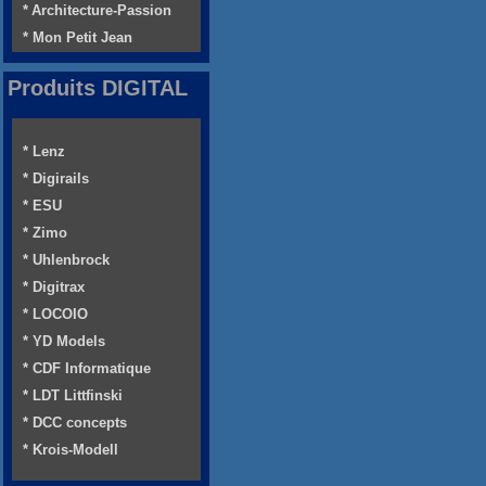
* Architecture-Passion
* Mon Petit Jean
Produits DIGITAL
* Lenz
* Digirails
* ESU
* Zimo
* Uhlenbrock
* Digitrax
* LOCOIO
* YD Models
* CDF Informatique
* LDT Littfinski
* DCC concepts
* Krois-Modell