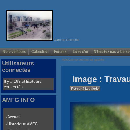
Gare de Grenoble
Nbre visiteurs
Calendrier
Forums
Livre d'or
N'hésitez pas à laisse
Voir/Cacher menus de gauche
Utilisateurs
connectés
Image : Trava
Il y a 189 utilisateurs
connectés
Retour à la galerie
AMFG INFO
-Accueil
-Historique AMFG