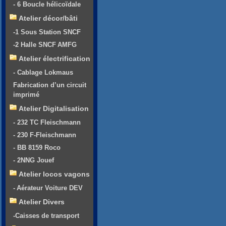
- 6 Boucle hélicoïdale
Atelier décor/bâti
-1 Sous Station SNCF
-2 Halle SNCF AMFG
Atelier électrification
- Cablage Lokmaus
Fabrication d’un circuit
imprimé
Atelier Digitalisation
- 232 TC Fleischmann
- 230 F-Fleischmann
- BB 8159 Roco
- 2NNG Jouef
Atelier locos vagons
- Aérateur Voiture DEV
Atelier Divers
-Caisses de transport