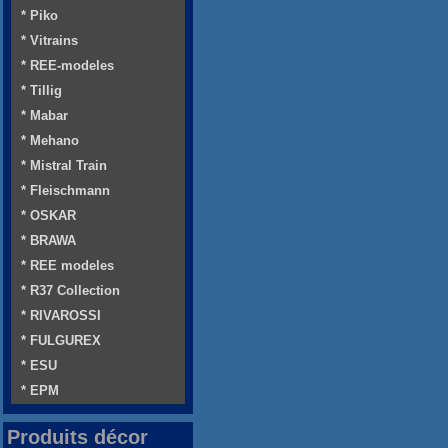
* Piko
* Vitrains
* REE-modeles
* Tillig
* Mabar
* Mehano
* Mistral Train
* Fleischmann
* OSKAR
* BRAWA
* REE modeles
* R37 Collection
* RIVAROSSI
* FULGUREX
* ESU
* EPM
Produits décor