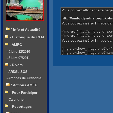
Vous pouvez afficher cette page 
http://amfg.dyndns.org/tiki
Vous pouvez insérer l'image dan
* Info et Actualité
<img src="http://amfg.dyndns.
<img src="http://amfg.dyndns.
- Historique du CFM
Vous pouvez insérer l'image dans
- AMFG
{img src=show_image.php?id=4
- à Lire 12/2010
{img src=show_image.php?name
- à Lire 07/2011
- Divers
- ARDSL SOS
- Affiches de Grenoble.
* Actions AMFG
- Pour Participer
- Calendrier
- Reportages