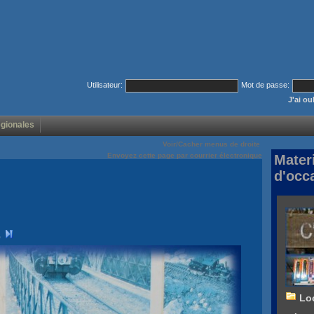
Utilisateur:
Mot de passe:
J'ai o
égionales
Voir/Cacher menus de droite
Envoyez cette page par courrier électronique
Mater
d'occ
Lo