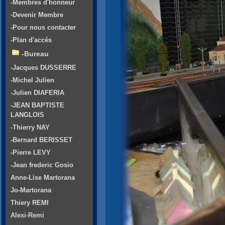
-Membres d'honneur
-Devenir Membre
-Pour nous contacter
-Plan d'accés
-Bureau
-Jacques DUSSERRE
-Michel Julien
-Julien DIAFERIA
-JEAN BAPTISTE
LANGLOIS
-Thierry NAY
-Bernard BERISSET
-Pierre LEVY
-Jean frederic Gosio
Anne-Lise Martorana
Jo-Martorana
Thiery REMI
Alexi-Remi