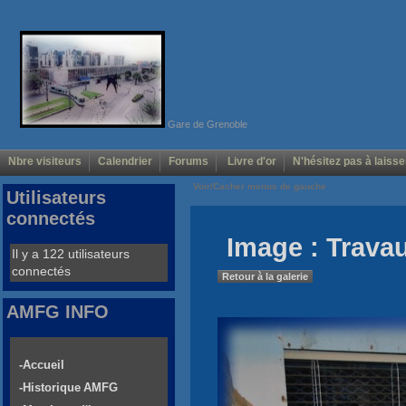
Gare de Grenoble
Nbre visiteurs
Calendrier
Forums
Livre d'or
N'hésitez pas à laisse
Voir/Cacher menus de gauche
Utilisateurs
connectés
Image : Trava
Il y a 122 utilisateurs
connectés
Retour à la galerie
AMFG INFO
-Accueil
-Historique AMFG