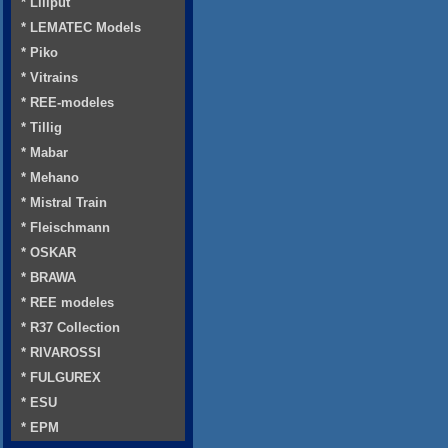
* Liliput
* LEMATEC Models
* Piko
* Vitrains
* REE-modeles
* Tillig
* Mabar
* Mehano
* Mistral Train
* Fleischmann
* OSKAR
* BRAWA
* REE modeles
* R37 Collection
* RIVAROSSI
* FULGUREX
* ESU
* EPM