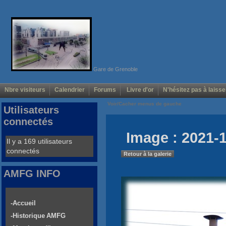
Gare de Grenoble
Nbre visiteurs
Calendrier
Forums
Livre d'or
N'hésitez pas à laisse
Voir/Cacher menus de gauche
Utilisateurs
connectés
Image : 2021-
Il y a 169 utilisateurs
connectés
Retour à la galerie
AMFG INFO
-Accueil
-Historique AMFG