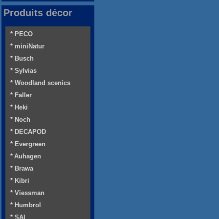
Produits décor
* PECO
* miniNatur
* Busch
* Sylvias
* Woodland scenics
* Faller
* Heki
* Noch
* DECAPOD
* Evergreen
* Auhagen
* Brawa
* Kibri
* Viessman
* Humbrol
* SAI