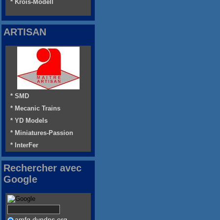
* Krois-Modell
ARTISAN
* SMD
* Mecanic Trains
* YD Models
* Miniatures-Passion
* InterFer
Rechercher avec
Google
amfg.dyndns.org