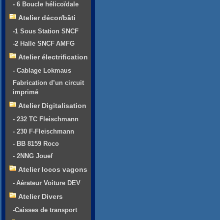
- 6 Boucle hélicoïdale
Atelier décor/bâti
-1 Sous Station SNCF
-2 Halle SNCF AMFG
Atelier électrification
- Cablage Lokmaus
Fabrication d’un circuit
imprimé
Atelier Digitalisation
- 232 TC Fleischmann
- 230 F-Fleischmann
- BB 8159 Roco
- 2NNG Jouef
Atelier locos vagons
- Aérateur Voiture DEV
Atelier Divers
-Caisses de transport