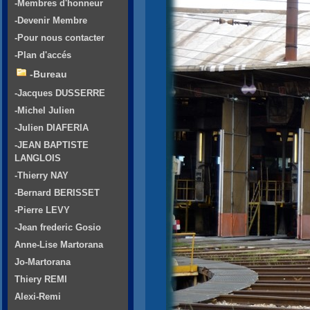
-Membres d'honneur
-Devenir Membre
-Pour nous contacter
-Plan d'accés
-Bureau
-Jacques DUSSERRE
-Michel Julien
-Julien DIAFERIA
-JEAN BAPTISTE
LANGLOIS
-Thierry NAY
-Bernard BERISSET
-Pierre LEVY
-Jean frederic Gosio
Anne-Lise Martorana
Jo-Martorana
Thiery REMI
Alexi-Remi