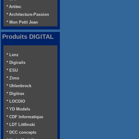
* Artitec
* Architecture-Passion
* Mon Petit Jean
Produits DIGITAL
* Lenz
* Digirails
* ESU
* Zimo
* Uhlenbrock
* Digitrax
* LOCOIO
* YD Models
* CDF Informatique
* LDT Littfinski
* DCC concepts