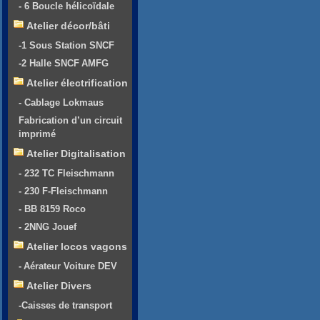
- 6 Boucle hélicoïdale
Atelier décor/bâti
-1 Sous Station SNCF
-2 Halle SNCF AMFG
Atelier électrification
- Cablage Lokmaus
Fabrication d’un circuit
imprimé
Atelier Digitalisation
- 232 TC Fleischmann
- 230 F-Fleischmann
- BB 8159 Roco
- 2NNG Jouef
Atelier locos vagons
- Aérateur Voiture DEV
Atelier Divers
-Caisses de transport