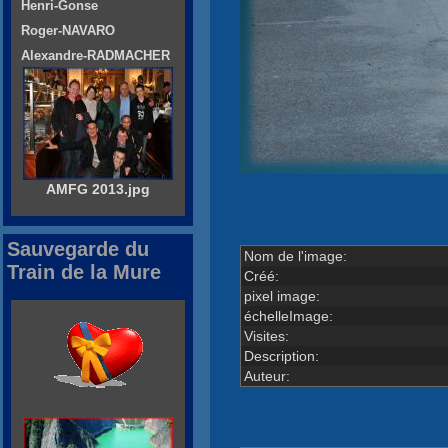
Henri-Gonse
Roger-NAVARO
Alexandre-RADMACHER
AMFG 2013.jpg
Sauvegarde du
Nom de l'image:
Train de la Mure
Créé:
pixel image:
échelleImage:
Visites:
Description:
Auteur: