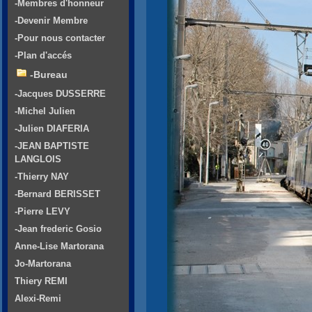
-Membres d'honneur
-Devenir Membre
-Pour nous contacter
-Plan d'accés
-Bureau
-Jacques DUSSERRE
-Michel Julien
-Julien DIAFERIA
-JEAN BAPTISTE
LANGLOIS
-Thierry NAY
-Bernard BERISSET
-Pierre LEVY
-Jean frederic Gosio
Anne-Lise Martorana
Jo-Martorana
Thiery REMI
Alexi-Remi