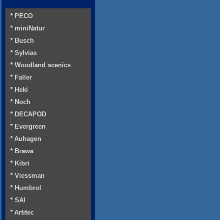
* PECO
* miniNatur
* Busch
* Sylvias
* Woodland scenics
* Faller
* Heki
* Noch
* DECAPOD
* Evergreen
* Auhagen
* Brawa
* Kibri
* Viessman
* Humbrol
* SAI
* Artitec