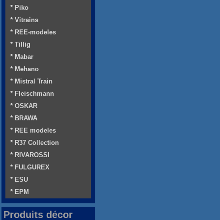
* Piko
* Vitrains
* REE-modeles
* Tillig
* Mabar
* Mehano
* Mistral Train
* Fleischmann
* OSKAR
* BRAWA
* REE modeles
* R37 Collection
* RIVAROSSI
* FULGUREX
* ESU
* EPM
Produits décor