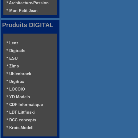
* Architecture-Passion
* Mon Petit Jean
Produits DIGITAL
* Lenz
* Digirails
* ESU
* Zimo
* Uhlenbrock
* Digitrax
* LOCOIO
* YD Models
* CDF Informatique
* LDT Littfinski
* DCC concepts
* Krois-Modell