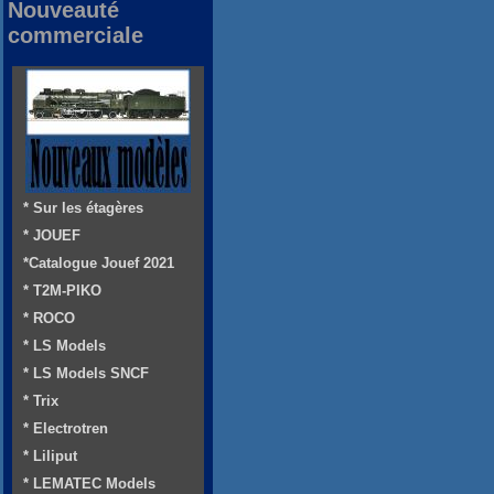
Nouveauté
commerciale
* Sur les étagères
* JOUEF
*Catalogue Jouef 2021
* T2M-PIKO
* ROCO
* LS Models
* LS Models SNCF
* Trix
* Electrotren
* Liliput
* LEMATEC Models