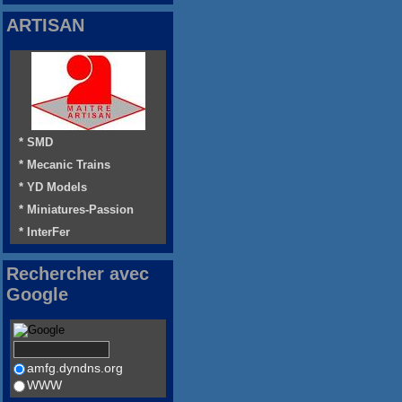
ARTISAN
* SMD
* Mecanic Trains
* YD Models
* Miniatures-Passion
* InterFer
Rechercher avec
Google
amfg.dyndns.org
WWW