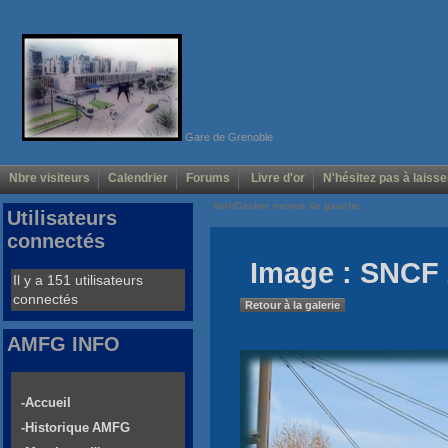
Gare de Grenoble
Nbre visiteurs
Calendrier
Forums
Livre d'or
N'hésitez pas à laisse
Voir/Cacher menus de gauche
Utilisateurs
connectés
Image : SNCF 
Il y a 151 utilisateurs
connectés
Retour à la galerie
AMFG INFO
-Accueil
-Historique AMFG