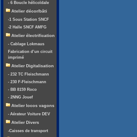
- 6 Boucle hélicoïdale
Atelier décor/bâti
-1 Sous Station SNCF
-2 Halle SNCF AMFG
Atelier électrification
- Cablage Lokmaus
Fabrication d’un circuit
imprimé
Atelier Digitalisation
- 232 TC Fleischmann
- 230 F-Fleischmann
- BB 8159 Roco
- 2NNG Jouef
Atelier locos vagons
- Aérateur Voiture DEV
Atelier Divers
-Caisses de transport