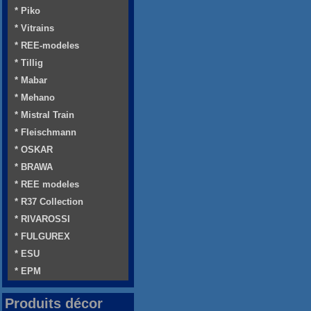
* Piko
* Vitrains
* REE-modeles
* Tillig
* Mabar
* Mehano
* Mistral Train
* Fleischmann
* OSKAR
* BRAWA
* REE modeles
* R37 Collection
* RIVAROSSI
* FULGUREX
* ESU
* EPM
Produits décor