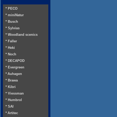
* PECO
* miniNatur
* Busch
* Sylvias
* Woodland scenics
* Faller
* Heki
* Noch
* DECAPOD
* Evergreen
* Auhagen
* Brawa
* Kibri
* Viessman
* Humbrol
* SAI
* Artitec