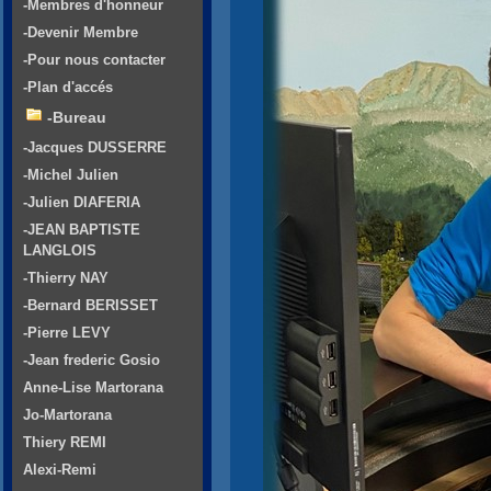
-Membres d'honneur
-Devenir Membre
-Pour nous contacter
-Plan d'accés
-Bureau
-Jacques DUSSERRE
-Michel Julien
-Julien DIAFERIA
-JEAN BAPTISTE
LANGLOIS
-Thierry NAY
-Bernard BERISSET
-Pierre LEVY
-Jean frederic Gosio
Anne-Lise Martorana
Jo-Martorana
Thiery REMI
Alexi-Remi