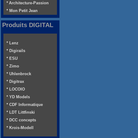
* Architecture-Passion
* Mon Petit Jean
Produits DIGITAL
* Lenz
* Digirails
* ESU
* Zimo
* Uhlenbrock
* Digitrax
* LOCOIO
* YD Models
* CDF Informatique
* LDT Littfinski
* DCC concepts
* Krois-Modell