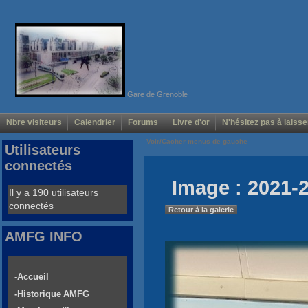
Gare de Grenoble
Nbre visiteurs
Calendrier
Forums
Livre d'or
N'hésitez pas à laisse
Voir/Cacher menus de gauche
Utilisateurs
connectés
Image : 2021-
Il y a 190 utilisateurs
connectés
Retour à la galerie
AMFG INFO
-Accueil
-Historique AMFG