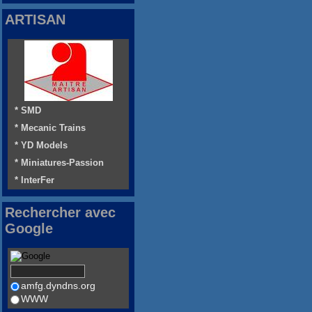
ARTISAN
* SMD
* Mecanic Trains
* YD Models
* Miniatures-Passion
* InterFer
Rechercher avec
Google
amfg.dyndns.org
WWW