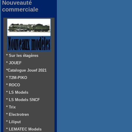
Nouveauté
commerciale
* Sur les étagères
* JOUEF
*Catalogue Jouef 2021
* T2M-PIKO
* ROCO
* LS Models
* LS Models SNCF
* Trix
* Electrotren
* Liliput
* LEMATEC Models