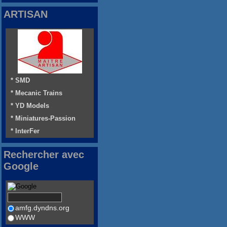
ARTISAN
* SMD
* Mecanic Trains
* YD Models
* Miniatures-Passion
* InterFer
Rechercher avec
Google
amfg.dyndns.org
WWW