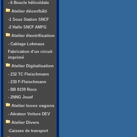
- 6 Boucle hélicoïdale
Atelier décor/bâti
-1 Sous Station SNCF
-2 Halle SNCF AMFG
Atelier électrification
- Cablage Lokmaus
Fabrication d’un circuit
imprimé
Atelier Digitalisation
- 232 TC Fleischmann
- 230 F-Fleischmann
- BB 8159 Roco
- 2NNG Jouef
Atelier locos vagons
- Aérateur Voiture DEV
Atelier Divers
-Caisses de transport