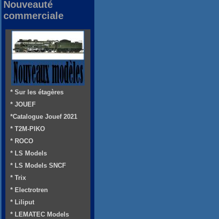
Nouveauté
commerciale
* Sur les étagères
* JOUEF
*Catalogue Jouef 2021
* T2M-PIKO
* ROCO
* LS Models
* LS Models SNCF
* Trix
* Electrotren
* Liliput
* LEMATEC Models