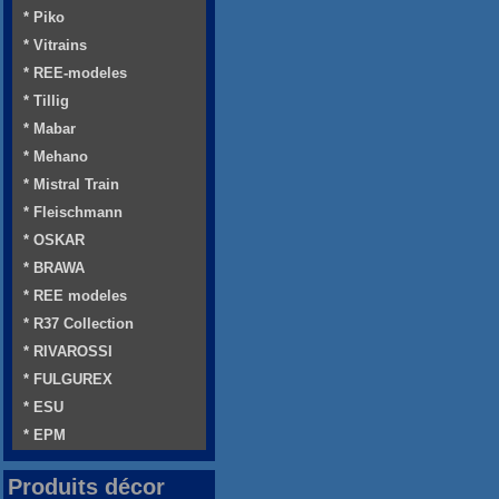
* Piko
* Vitrains
* REE-modeles
* Tillig
* Mabar
* Mehano
* Mistral Train
* Fleischmann
* OSKAR
* BRAWA
* REE modeles
* R37 Collection
* RIVAROSSI
* FULGUREX
* ESU
* EPM
Produits décor