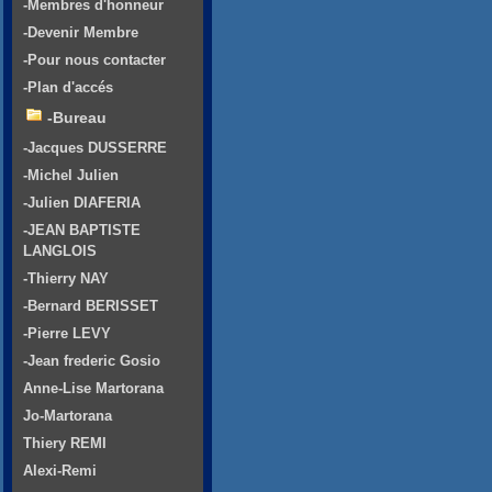
-Membres d'honneur
-Devenir Membre
-Pour nous contacter
-Plan d'accés
-Bureau
-Jacques DUSSERRE
-Michel Julien
-Julien DIAFERIA
-JEAN BAPTISTE
LANGLOIS
-Thierry NAY
-Bernard BERISSET
-Pierre LEVY
-Jean frederic Gosio
Anne-Lise Martorana
Jo-Martorana
Thiery REMI
Alexi-Remi