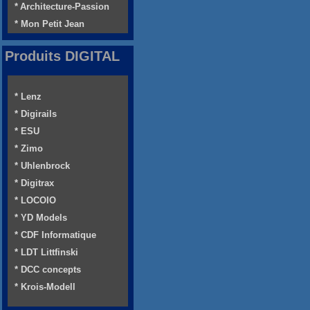
* Architecture-Passion
* Mon Petit Jean
Produits DIGITAL
* Lenz
* Digirails
* ESU
* Zimo
* Uhlenbrock
* Digitrax
* LOCOIO
* YD Models
* CDF Informatique
* LDT Littfinski
* DCC concepts
* Krois-Modell