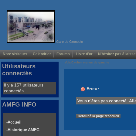
Gare de Grenoble
Nbre visiteurs
Calendrier
Forums
Livre d'or
N'hésitez pas à laisse
Voir/Cacher menus de gauche
Utilisateurs
connectés
Il y a 157 utilisateurs
Erreur
connectés
Vous n'êtes pas connecté.
All
AMFG INFO
Retour à la page d'accueil
-Accueil
-Historique AMFG