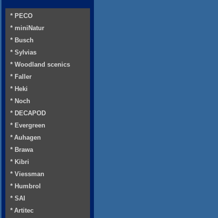
* PECO
* miniNatur
* Busch
* Sylvias
* Woodland scenics
* Faller
* Heki
* Noch
* DECAPOD
* Evergreen
* Auhagen
* Brawa
* Kibri
* Viessman
* Humbrol
* SAI
* Artitec