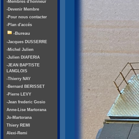
-Membres d'honneur
-Devenir Membre
-Pour nous contacter
-Plan d'accés
-Bureau
-Jacques DUSSERRE
-Michel Julien
-Julien DIAFERIA
-JEAN BAPTISTE
LANGLOIS
-Thierry NAY
-Bernard BERISSET
-Pierre LEVY
-Jean frederic Gosio
Anne-Lise Martorana
Jo-Martorana
Thiery REMI
Alexi-Remi