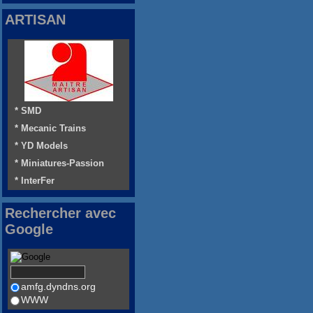
ARTISAN
* SMD
* Mecanic Trains
* YD Models
* Miniatures-Passion
* InterFer
Rechercher avec
Google
amfg.dyndns.org
WWW