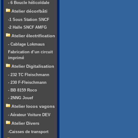
- 6 Boucle hélicoïdale
Atelier décor/bâti
-1 Sous Station SNCF
-2 Halle SNCF AMFG
Atelier électrification
- Cablage Lokmaus
Fabrication d’un circuit
imprimé
Atelier Digitalisation
- 232 TC Fleischmann
- 230 F-Fleischmann
- BB 8159 Roco
- 2NNG Jouef
Atelier locos vagons
- Aérateur Voiture DEV
Atelier Divers
-Caisses de transport