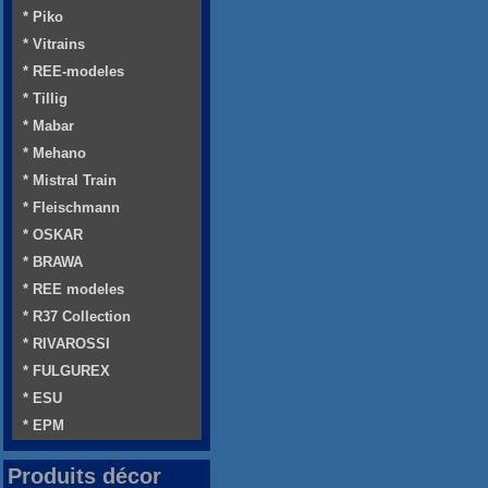
* Piko
* Vitrains
* REE-modeles
* Tillig
* Mabar
* Mehano
* Mistral Train
* Fleischmann
* OSKAR
* BRAWA
* REE modeles
* R37 Collection
* RIVAROSSI
* FULGUREX
* ESU
* EPM
Produits décor