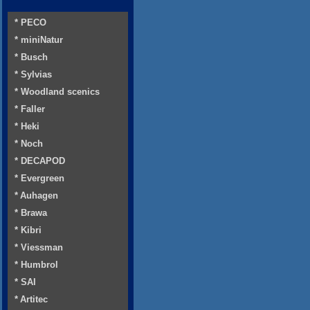
* PECO
* miniNatur
* Busch
* Sylvias
* Woodland scenics
* Faller
* Heki
* Noch
* DECAPOD
* Evergreen
* Auhagen
* Brawa
* Kibri
* Viessman
* Humbrol
* SAI
* Artitec