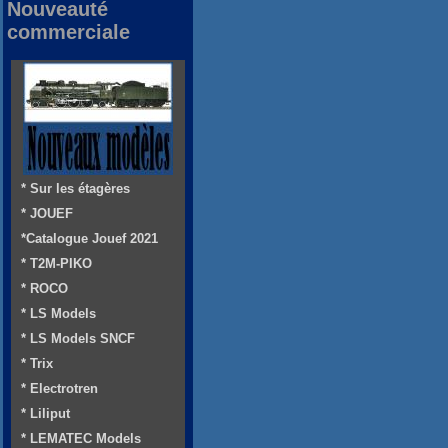
Nouveauté
commerciale
* Sur les étagères
* JOUEF
*Catalogue Jouef 2021
* T2M-PIKO
* ROCO
* LS Models
* LS Models SNCF
* Trix
* Electrotren
* Liliput
* LEMATEC Models