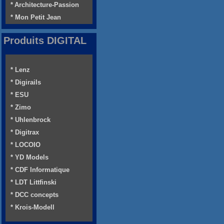
* Architecture-Passion
* Mon Petit Jean
Produits DIGITAL
* Lenz
* Digirails
* ESU
* Zimo
* Uhlenbrock
* Digitrax
* LOCOIO
* YD Models
* CDF Informatique
* LDT Littfinski
* DCC concepts
* Krois-Modell