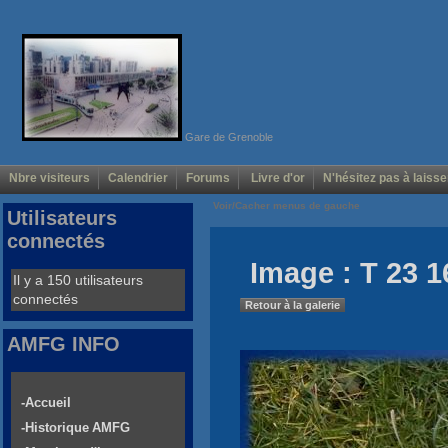
Gare de Grenoble
Nbre visiteurs
Calendrier
Forums
Livre d'or
N'hésitez pas à laisse
Voir/Cacher menus de gauche
Utilisateurs
connectés
Image : T 23 1
Il y a 150 utilisateurs
connectés
Retour à la galerie
AMFG INFO
-Accueil
-Historique AMFG