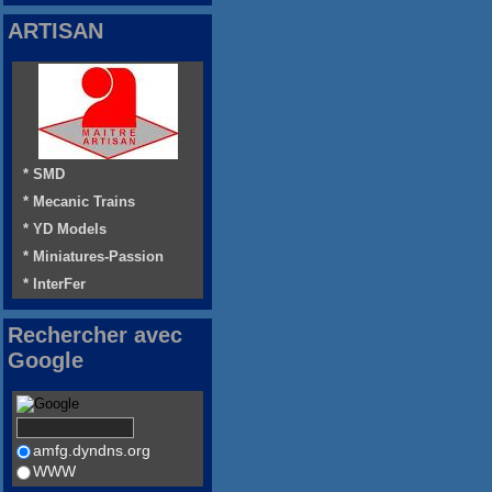
ARTISAN
* SMD
* Mecanic Trains
* YD Models
* Miniatures-Passion
* InterFer
Rechercher avec
Google
amfg.dyndns.org
WWW