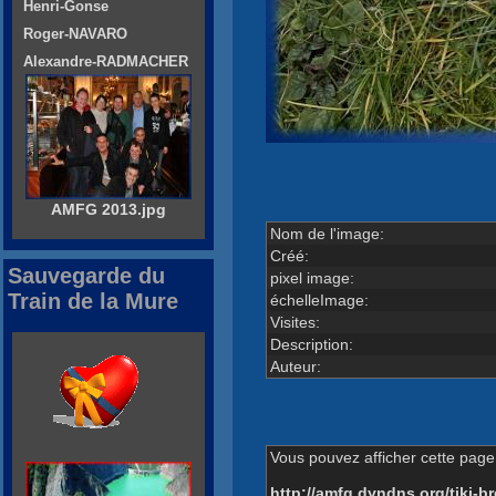
Henri-Gonse
Roger-NAVARO
Alexandre-RADMACHER
AMFG 2013.jpg
Nom de l'image:
Créé:
Sauvegarde du
pixel image:
Train de la Mure
échelleImage:
Visites:
Description:
Auteur:
Vous pouvez afficher cette page 
http://amfg.dyndns.org/tiki