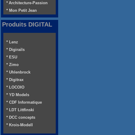
* Architecture-Passion
* Mon Petit Jean
Produits DIGITAL
* Lenz
* Digirails
* ESU
* Zimo
* Uhlenbrock
* Digitrax
* LOCOIO
* YD Models
* CDF Informatique
* LDT Littfinski
* DCC concepts
* Krois-Modell