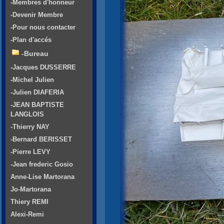
-Membres d'honneur
-Devenir Membre
-Pour nous contacter
-Plan d'accés
-Bureau
-Jacques DUSSERRE
-Michel Julien
-Julien DIAFERIA
-JEAN BAPTISTE
LANGLOIS
-Thierry NAY
-Bernard BERISSET
-Pierre LEVY
-Jean frederic Gosio
Anne-Lise Martorana
Jo-Martorana
Thiery REMI
Alexi-Remi