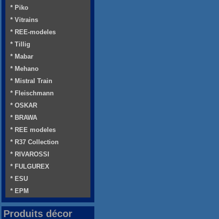
* Piko
* Vitrains
* REE-modeles
* Tillig
* Mabar
* Mehano
* Mistral Train
* Fleischmann
* OSKAR
* BRAWA
* REE modeles
* R37 Collection
* RIVAROSSI
* FULGUREX
* ESU
* EPM
Produits décor