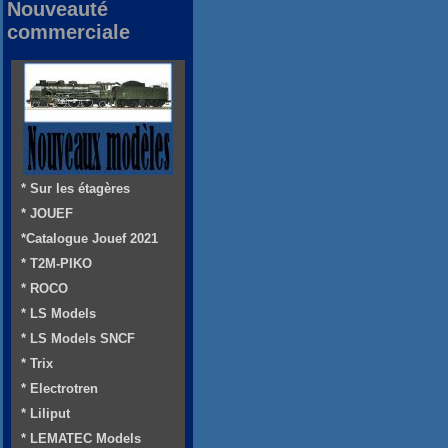
Nouveauté
commerciale
* Sur les étagères
* JOUEF
*Catalogue Jouef 2021
* T2M-PIKO
* ROCO
* LS Models
* LS Models SNCF
* Trix
* Electrotren
* Liliput
* LEMATEC Models