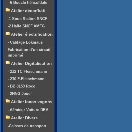
- 6 Boucle hélicoïdale
Atelier décor/bâti
-1 Sous Station SNCF
-2 Halle SNCF AMFG
Atelier électrification
- Cablage Lokmaus
Fabrication d’un circuit
imprimé
Atelier Digitalisation
- 232 TC Fleischmann
- 230 F-Fleischmann
- BB 8159 Roco
- 2NNG Jouef
Atelier locos vagons
- Aérateur Voiture DEV
Atelier Divers
-Caisses de transport