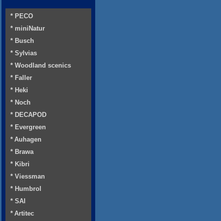
* PECO
* miniNatur
* Busch
* Sylvias
* Woodland scenics
* Faller
* Heki
* Noch
* DECAPOD
* Evergreen
* Auhagen
* Brawa
* Kibri
* Viessman
* Humbrol
* SAI
* Artitec