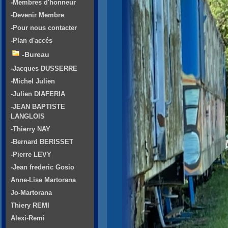
-Membres d'honneur
-Devenir Membre
-Pour nous contacter
-Plan d'accés
-Bureau
-Jacques DUSSERRE
-Michel Julien
-Julien DIAFERIA
-JEAN BAPTISTE
LANGLOIS
-Thierry NAY
-Bernard BERISSET
-Pierre LEVY
-Jean frederic Gosio
Anne-Lise Martorana
Jo-Martorana
Thiery REMI
Alexi-Remi