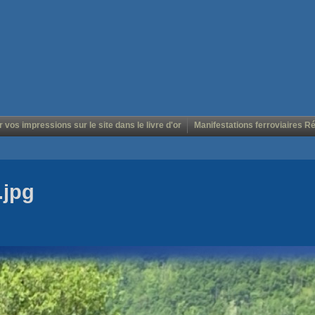
r vos impressions sur le site dans le livre d'or
Manifestations ferroviaires R
.jpg