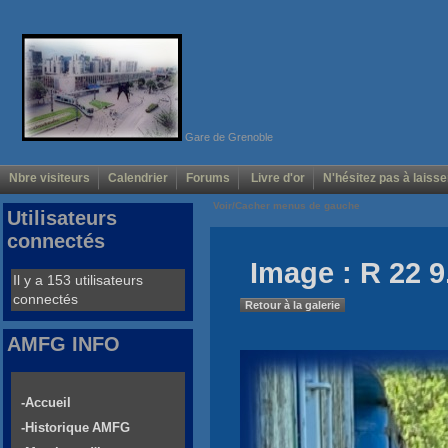
Gare de Grenoble
Nbre visiteurs
Calendrier
Forums
Livre d'or
N'hésitez pas à laisse
Voir/Cacher menus de gauche
Utilisateurs
connectés
Image : R 22 9
Il y a 153 utilisateurs
connectés
Retour à la galerie
AMFG INFO
-Accueil
-Historique AMFG