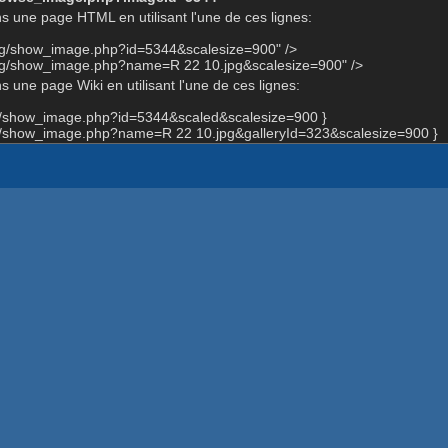
s une page HTML en utilisant l'une de ces lignes:
org/show_image.php?id=5344&scalesize=900" />
org/show_image.php?name=R 22 10.jpg&scalesize=900" />
 une page Wiki en utilisant l'une de ces lignes:
rg/show_image.php?id=5344&scaled&scalesize=900 }
rg/show_image.php?name=R 22 10.jpg&galleryId=323&scalesize=900 }