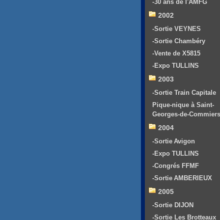
-30 ans de l'AMFG
2002
-Sortie VEYNES
-Sortie Chambéry
-Vente de X5815
-Expo TULLINS
2003
-Sortie Train Capitale
Pique-nique à Saint-
Georges-de-Commier
2004
-Sortie Avigon
-Expo TULLINS
-Congrés FFMF
-Sortie AMBERIEUX
2005
-Sortie DIJON
-Sortie Les Brotteaux