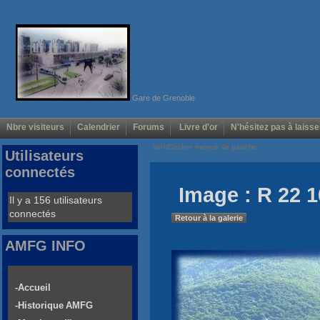
Gare de Grenoble
Nbre visiteurs
Calendrier
Forums
Livre d'or
N'hésitez pas à laisse
Voir/Cacher menus de gauche
Utilisateurs
connectés
Image : R 22 1
Il y a 156 utilisateurs
connectés
Retour à la galerie
AMFG INFO
-Accueil
-Historique AMFG