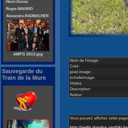
Henri-Gonse
Roger-NAVARO
Alexandre-RADMACHER
AMFG 2013.jpg
Nom de l'image:
Créé:
Sauvegarde du
pixel image:
Train de la Mure
échelleImage:
Visites:
Description:
Auteur:
Vous pouvez afficher cette page 
http://amfg.dyndns.org/tiki