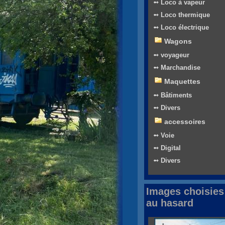
➻ Loco à vapeur
➻ Loco thermique
➻ Loco électrique
Wagons
➻ voyageur
➻ Marchandise
Maquettes
➻ Bâtiments
➻ Divers
accessoires
➻ Voie
➻ Digital
➻ Divers
Images choisies
au hasard