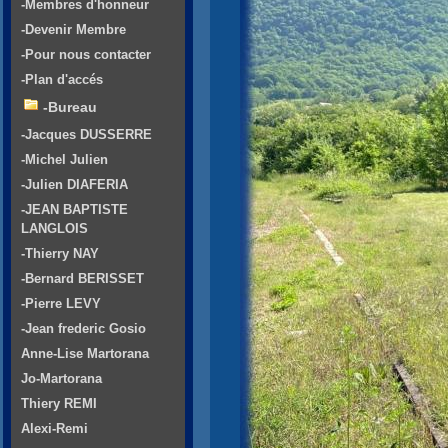
-Membres d'honneur
-Devenir Membre
-Pour nous contacter
-Plan d'accés
-Bureau
-Jacques DUSSERRE
-Michel Julien
-Julien DIAFERIA
-JEAN BAPTISTE
LANGLOIS
-Thierry NAY
-Bernard BERISSET
-Pierre LEVY
-Jean frederic Gosio
Anne-Lise Martorana
Jo-Martorana
Thiery REMI
Alexi-Remi