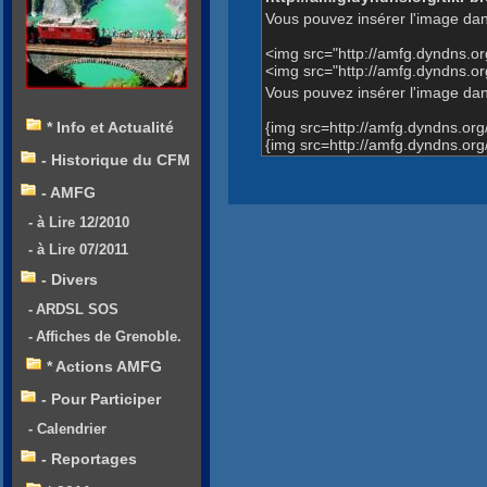
Vous pouvez insérer l'image dan
<img src="http://amfg.dyndns.
<img src="http://amfg.dyndns.
Vous pouvez insérer l'image dans
{img src=http://amfg.dyndns.o
* Info et Actualité
{img src=http://amfg.dyndns.o
- Historique du CFM
- AMFG
- à Lire 12/2010
- à Lire 07/2011
- Divers
- ARDSL SOS
- Affiches de Grenoble.
* Actions AMFG
- Pour Participer
- Calendrier
- Reportages