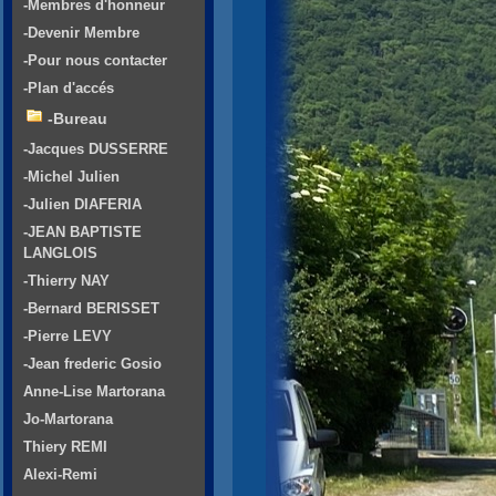
-Membres d'honneur
-Devenir Membre
-Pour nous contacter
-Plan d'accés
-Bureau
-Jacques DUSSERRE
-Michel Julien
-Julien DIAFERIA
-JEAN BAPTISTE
LANGLOIS
-Thierry NAY
-Bernard BERISSET
-Pierre LEVY
-Jean frederic Gosio
Anne-Lise Martorana
Jo-Martorana
Thiery REMI
Alexi-Remi