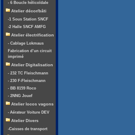
- 6 Boucle hélicoïdale
Atelier décor/bâti
-1 Sous Station SNCF
-2 Halle SNCF AMFG
Atelier électrification
- Cablage Lokmaus
Fabrication d’un circuit
imprimé
Atelier Digitalisation
- 232 TC Fleischmann
- 230 F-Fleischmann
- BB 8159 Roco
- 2NNG Jouef
Atelier locos vagons
- Aérateur Voiture DEV
Atelier Divers
-Caisses de transport