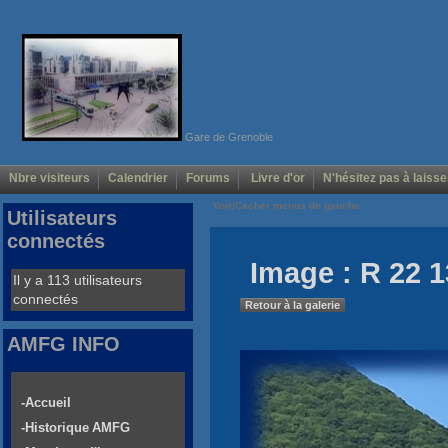
Gare de Grenoble
Nbre visiteurs
Calendrier
Forums
Livre d'or
N'hésitez pas à laisse
Voir/Cacher menus de gauche
Utilisateurs
connectés
Image : R 22 1
Il y a 113 utilisateurs
connectés
Retour à la galerie
AMFG INFO
-Accueil
-Historique AMFG