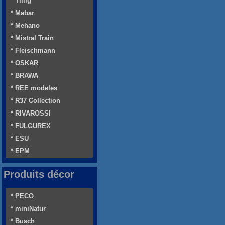
* Tillig
* Mabar
* Mehano
* Mistral Train
* Fleischmann
* OSKAR
* BRAWA
* REE modeles
* R37 Collection
* RIVAROSSI
* FULGUREX
* ESU
* EPM
Produits décor
* PECO
* miniNatur
* Busch