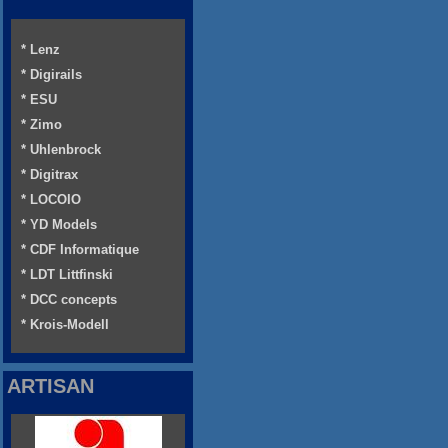
* Lenz
* Digirails
* ESU
* Zimo
* Uhlenbrock
* Digitrax
* LOCOIO
* YD Models
* CDF Informatique
* LDT Littfinski
* DCC concepts
* Krois-Modell
ARTISAN