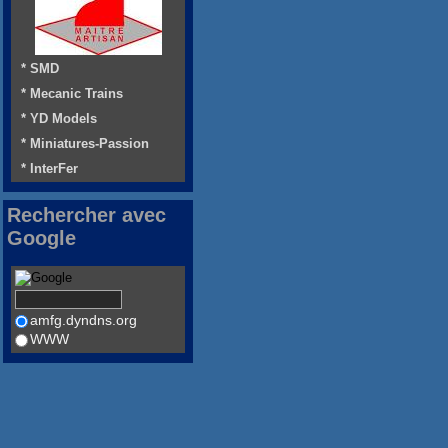
* SMD
* Mecanic Trains
* YD Models
* Miniatures-Passion
* InterFer
Rechercher avec
Google
amfg.dyndns.org
WWW