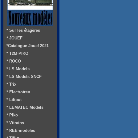
* Sur les étagères
* JOUEF
*Catalogue Jouef 2021
* T2M-PIKO
* ROCO
* LS Models
* LS Models SNCF
* Trix
* Electrotren
* Liliput
* LEMATEC Models
* Piko
* Vitrains
* REE-modeles