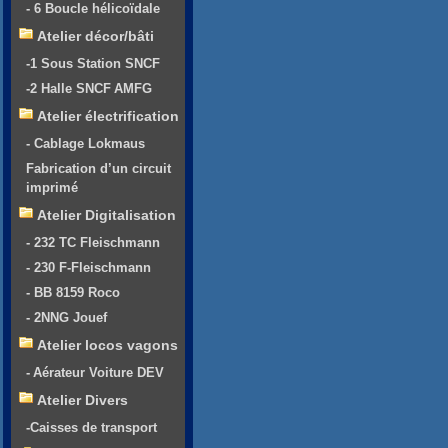
- 6 Boucle hélicoïdale
Atelier décor/bâti
-1 Sous Station SNCF
-2 Halle SNCF AMFG
Atelier électrification
- Cablage Lokmaus
Fabrication d’un circuit
imprimé
Atelier Digitalisation
- 232 TC Fleischmann
- 230 F-Fleischmann
- BB 8159 Roco
- 2NNG Jouef
Atelier locos vagons
- Aérateur Voiture DEV
Atelier Divers
-Caisses de transport