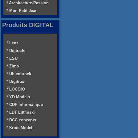
* Architecture-Passion
* Mon Petit Jean
Produits DIGITAL
* Lenz
* Digirails
* ESU
* Zimo
* Uhlenbrock
* Digitrax
* LOCOIO
* YD Models
* CDF Informatique
* LDT Littfinski
* DCC concepts
* Krois-Modell