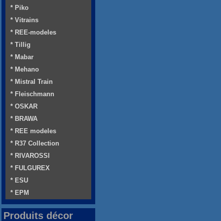
* Piko
* Vitrains
* REE-modeles
* Tillig
* Mabar
* Mehano
* Mistral Train
* Fleischmann
* OSKAR
* BRAWA
* REE modeles
* R37 Collection
* RIVAROSSI
* FULGUREX
* ESU
* EPM
Produits décor