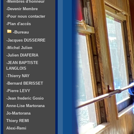
-Membres d'honneur
-Devenir Membre
-Pour nous contacter
-Plan d'accés
-Bureau
-Jacques DUSSERRE
-Michel Julien
-Julien DIAFERIA
-JEAN BAPTISTE
LANGLOIS
-Thierry NAY
-Bernard BERISSET
-Pierre LEVY
-Jean frederic Gosio
Anne-Lise Martorana
Jo-Martorana
Thiery REMI
Alexi-Remi