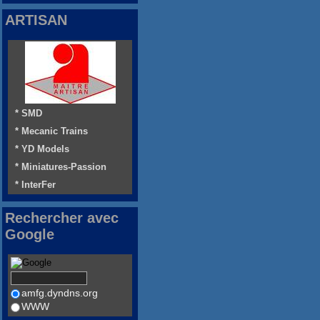
ARTISAN
* SMD
* Mecanic Trains
* YD Models
* Miniatures-Passion
* InterFer
Rechercher avec
Google
amfg.dyndns.org
WWW