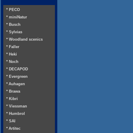
* PECO
* miniNatur
* Busch
* Sylvias
* Woodland scenics
* Faller
* Heki
* Noch
* DECAPOD
* Evergreen
* Auhagen
* Brawa
* Kibri
* Viessman
* Humbrol
* SAI
* Artitec