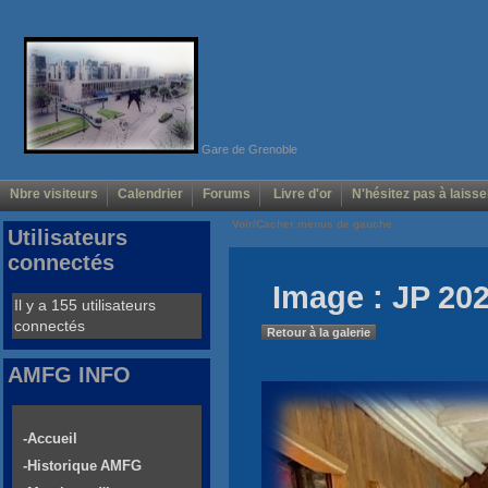
Gare de Grenoble
Nbre visiteurs
Calendrier
Forums
Livre d'or
N'hésitez pas à laisse
Voir/Cacher menus de gauche
Utilisateurs
connectés
Image : JP 202
Il y a 155 utilisateurs
connectés
Retour à la galerie
AMFG INFO
-Accueil
-Historique AMFG