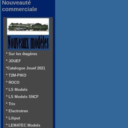
Nouveauté
commerciale
* Sur les étagères
* JOUEF
*Catalogue Jouef 2021
* T2M-PIKO
* ROCO
* LS Models
* LS Models SNCF
* Trix
* Electrotren
* Liliput
* LEMATEC Models