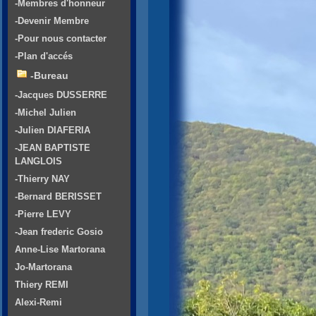
-Membres d'honneur
-Devenir Membre
-Pour nous contacter
-Plan d'accés
-Bureau
-Jacques DUSSERRE
-Michel Julien
-Julien DIAFERIA
-JEAN BAPTISTE
LANGLOIS
-Thierry NAY
-Bernard BERISSET
-Pierre LEVY
-Jean frederic Gosio
Anne-Lise Martorana
Jo-Martorana
Thiery REMI
Alexi-Remi