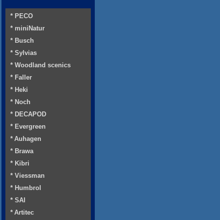
* PECO
* miniNatur
* Busch
* Sylvias
* Woodland scenics
* Faller
* Heki
* Noch
* DECAPOD
* Evergreen
* Auhagen
* Brawa
* Kibri
* Viessman
* Humbrol
* SAI
* Artitec