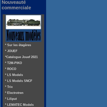
Nouveauté
commerciale
* Sur les étagères
* JOUEF
*Catalogue Jouef 2021
* T2M-PIKO
* ROCO
* LS Models
* LS Models SNCF
* Trix
* Electrotren
* Liliput
* LEMATEC Models