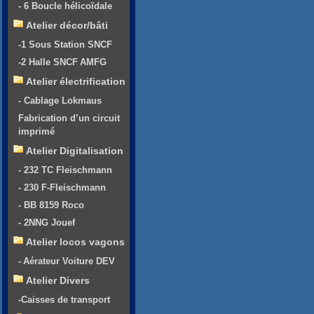
- 6 Boucle hélicoïdale
Atelier décor/bâti
-1 Sous Station SNCF
-2 Halle SNCF AMFG
Atelier électrification
- Cablage Lokmaus
Fabrication d’un circuit
imprimé
Atelier Digitalisation
- 232 TC Fleischmann
- 230 F-Fleischmann
- BB 8159 Roco
- 2NNG Jouef
Atelier locos vagons
- Aérateur Voiture DEV
Atelier Divers
-Caisses de transport