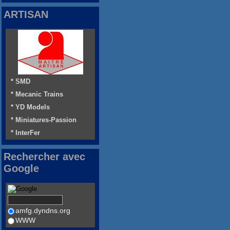
ARTISAN
* SMD
* Mecanic Trains
* YD Models
* Miniatures-Passion
* InterFer
Rechercher avec
Google
amfg.dyndns.org
WWW