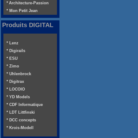
* Architecture-Passion
* Mon Petit Jean
Produits DIGITAL
* Lenz
* Digirails
* ESU
* Zimo
* Uhlenbrock
* Digitrax
* LOCOIO
* YD Models
* CDF Informatique
* LDT Littfinski
* DCC concepts
* Krois-Modell