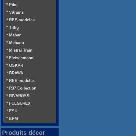
* Piko
* Vitrains
* REE-modeles
* Tillig
* Mabar
* Mehano
* Mistral Train
* Fleischmann
* OSKAR
* BRAWA
* REE modeles
* R37 Collection
* RIVAROSSI
* FULGUREX
* ESU
* EPM
Produits décor