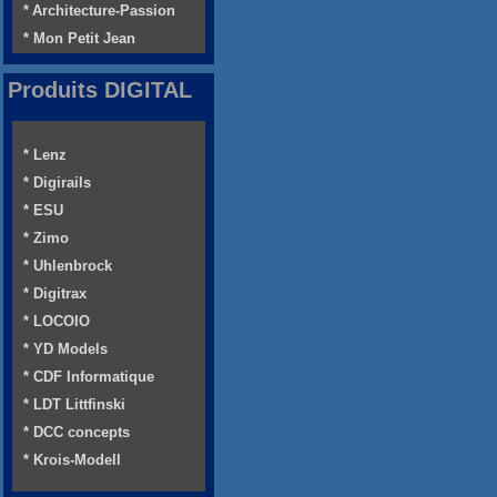
* Architecture-Passion
* Mon Petit Jean
Produits DIGITAL
* Lenz
* Digirails
* ESU
* Zimo
* Uhlenbrock
* Digitrax
* LOCOIO
* YD Models
* CDF Informatique
* LDT Littfinski
* DCC concepts
* Krois-Modell