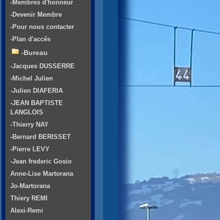
-Membres d'honneur
-Devenir Membre
-Pour nous contacter
-Plan d'accés
-Bureau
-Jacques DUSSERRE
-Michel Julien
-Julien DIAFERIA
-JEAN BAPTISTE
LANGLOIS
-Thierry NAY
-Bernard BERISSET
-Pierre LEVY
-Jean frederic Gosio
Anne-Lise Martorana
Jo-Martorana
Thiery REMI
Alexi-Remi