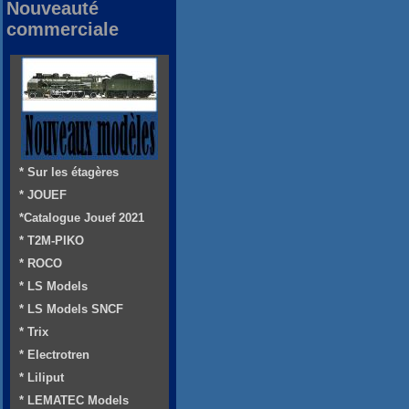
Nouveauté
commerciale
* Sur les étagères
* JOUEF
*Catalogue Jouef 2021
* T2M-PIKO
* ROCO
* LS Models
* LS Models SNCF
* Trix
* Electrotren
* Liliput
* LEMATEC Models