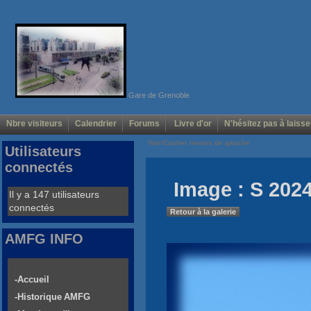
Gare de Grenoble
Nbre visiteurs
Calendrier
Forums
Livre d'or
N'hésitez pas à laisse
Voir/Cacher menus de gauche
Utilisateurs
connectés
Image : S 2024
Il y a 147 utilisateurs
connectés
Retour à la galerie
AMFG INFO
-Accueil
-Historique AMFG