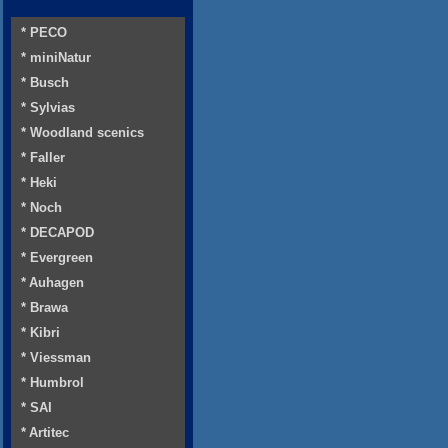
* PECO
* miniNatur
* Busch
* Sylvias
* Woodland scenics
* Faller
* Heki
* Noch
* DECAPOD
* Evergreen
* Auhagen
* Brawa
* Kibri
* Viessman
* Humbrol
* SAI
* Artitec