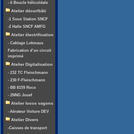
- 6 Boucle hélicoïdale
Atelier décor/bâti
-1 Sous Station SNCF
-2 Halle SNCF AMFG
Atelier électrification
- Cablage Lokmaus
Fabrication d’un circuit
imprimé
Atelier Digitalisation
- 232 TC Fleischmann
- 230 F-Fleischmann
- BB 8159 Roco
- 2NNG Jouef
Atelier locos vagons
- Aérateur Voiture DEV
Atelier Divers
-Caisses de transport