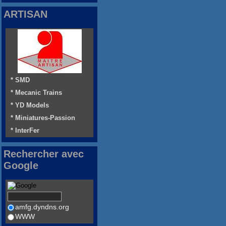
ARTISAN
* SMD
* Mecanic Trains
* YD Models
* Miniatures-Passion
* InterFer
Rechercher avec
Google
amfg.dyndns.org
WWW