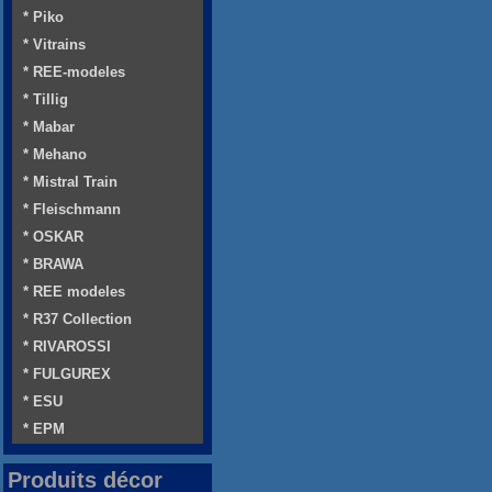
* Piko
* Vitrains
* REE-modeles
* Tillig
* Mabar
* Mehano
* Mistral Train
* Fleischmann
* OSKAR
* BRAWA
* REE modeles
* R37 Collection
* RIVAROSSI
* FULGUREX
* ESU
* EPM
Produits décor