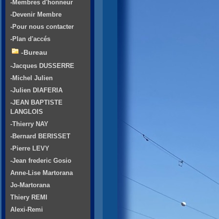
-Membres d'honneur
-Devenir Membre
-Pour nous contacter
-Plan d'accés
-Bureau
-Jacques DUSSERRE
-Michel Julien
-Julien DIAFERIA
-JEAN BAPTISTE
LANGLOIS
-Thierry NAY
-Bernard BERISSET
-Pierre LEVY
-Jean frederic Gosio
Anne-Lise Martorana
Jo-Martorana
Thiery REMI
Alexi-Remi