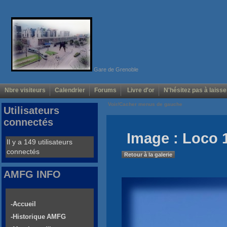
Gare de Grenoble
Nbre visiteurs
Calendrier
Forums
Livre d'or
N'hésitez pas à laisse
Voir/Cacher menus de gauche
Utilisateurs
connectés
Image : Loco 
Il y a 149 utilisateurs
connectés
Retour à la galerie
AMFG INFO
-Accueil
-Historique AMFG