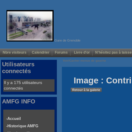
Gare de Grenoble
Nbre visiteurs
Calendrier
Forums
Livre d'or
N'hésitez pas à laisse
Voir/Cacher menus de gauche
Utilisateurs
connectés
Image : Contri
Il y a 175 utilisateurs
connectés
Retour à la galerie
AMFG INFO
-Accueil
-Historique AMFG