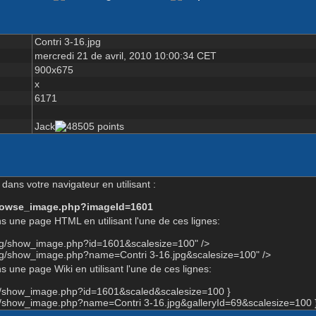
Contri 3-16.jpg
mercredi 21 de avril, 2010 10:00:34 CET
900x675
x
6171
Jack
dans votre navigateur en utilisant :
-browse_image.php?imageId=1601
s une page HTML en utilisant l'une de ces lignes:
org/show_image.php?id=1601&scalesize=100" />
org/show_image.php?name=Contri 3-16.jpg&scalesize=100" />
 une page Wiki en utilisant l'une de ces lignes:
rg/show_image.php?id=1601&scaled&scalesize=100 }
rg/show_image.php?name=Contri 3-16.jpg&galleryId=69&scalesize=100 