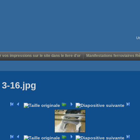
Ut
r vos impressions sur le site dans le livre d'or
Manifestations ferroviaires R
 3-16.jpg