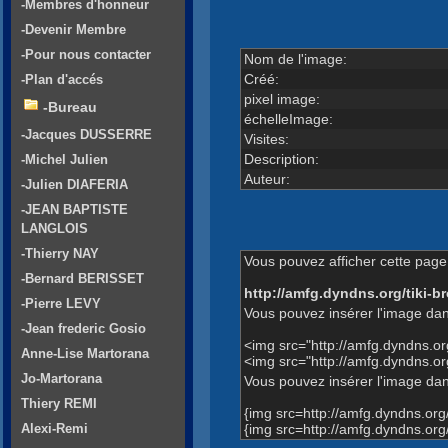
-Membres d'honneur
-Devenir Membre
-Pour nous contacter
Nom de l'image:
Créé:
-Plan d'accés
pixel image:
-Bureau
échelleImage:
-Jacques DUSSERRE
Visites:
Description:
-Michel Julien
Auteur:
-Julien DIAFERIA
-JEAN BAPTISTE
LANGLOIS
-Thierry NAY
Vous pouvez afficher cette page 
-Bernard BERISSET
http://amfg.dyndns.org/tiki
-Pierre LEVY
Vous pouvez insérer l'image dan
-Jean frederic Gosio
<img src="http://amfg.dyndns.
Anne-Lise Martorana
<img src="http://amfg.dyndns.
Jo-Martorana
Vous pouvez insérer l'image dans
Thiery REMI
{img src=http://amfg.dyndns.o
{img src=http://amfg.dyndns.o
Alexi-Remi