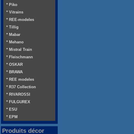
* Piko
* Vitrains
* REE-modeles
* Tillig
* Mabar
* Mehano
* Mistral Train
* Fleischmann
* OSKAR
* BRAWA
* REE modeles
* R37 Collection
* RIVAROSSI
* FULGUREX
* ESU
* EPM
Produits décor