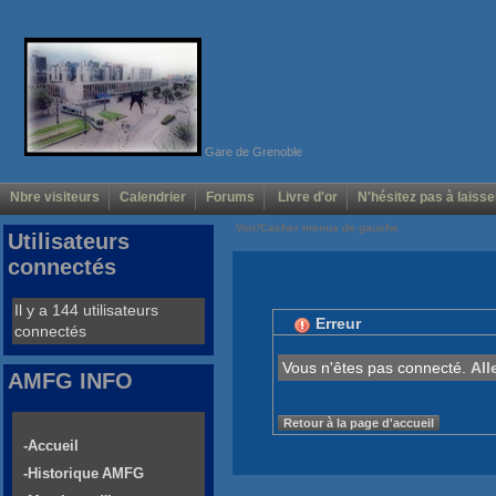
Gare de Grenoble
Nbre visiteurs
Calendrier
Forums
Livre d'or
N'hésitez pas à laisse
Voir/Cacher menus de gauche
Utilisateurs
connectés
Il y a 144 utilisateurs
Erreur
connectés
Vous n'êtes pas connecté.
All
AMFG INFO
Retour à la page d'accueil
-Accueil
-Historique AMFG