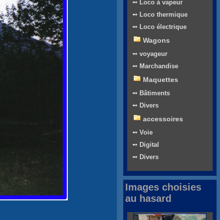
➻ Loco à vapeur
➻ Loco thermique
➻ Loco électrique
Wagons
➻ voyageur
➻ Marchandise
Maquettes
➻ Bâtiments
➻ Divers
accessoires
➻ Voie
➻ Digital
➻ Divers
Images choisies
au hasard