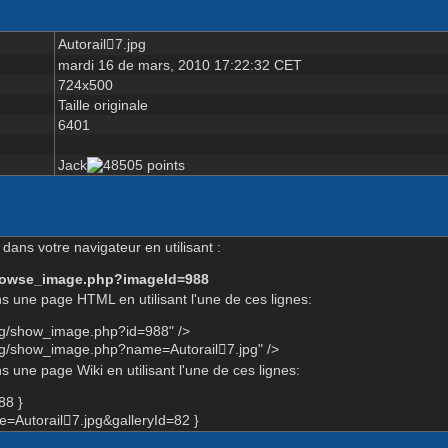
Autorail7.jpg
mardi 16 de mars, 2010 17:22:32 CET
724x500
Taille originale
6401
Jack
dans votre navigateur en utilisant :
-browse_image.php?imageId=988
s une page HTML en utilisant l'une de ces lignes:
rg/show_image.php?id=988" />
rg/show_image.php?name=Autorail7.jpg" />
 une page Wiki en utilisant l'une de ces lignes:
88 }
Autorail7.jpg&galleryId=82 }