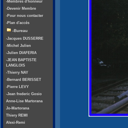
-Membres d'honneur
-Devenir Membre
-Pour nous contacter
-Plan d'accés
-Bureau
-Jacques DUSSERRE
-Michel Julien
-Julien DIAFERIA
-JEAN BAPTISTE
LANGLOIS
-Thierry NAY
-Bernard BERISSET
-Pierre LEVY
-Jean frederic Gosio
Anne-Lise Martorana
Jo-Martorana
Thiery REMI
Alexi-Remi