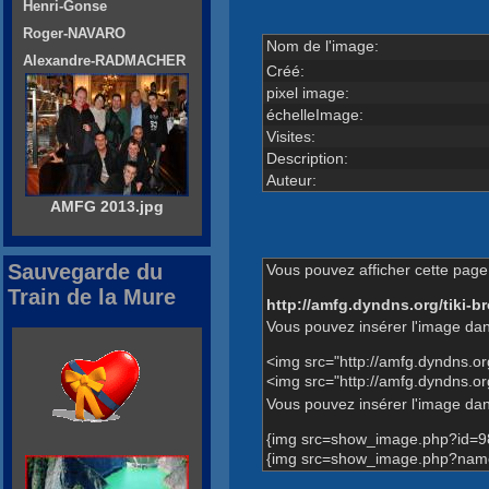
Henri-Gonse
Roger-NAVARO
Nom de l'image:
Alexandre-RADMACHER
Créé:
pixel image:
échelleImage:
Visites:
Description:
Auteur:
AMFG 2013.jpg
Sauvegarde du
Vous pouvez afficher cette page 
Train de la Mure
http://amfg.dyndns.org/tiki
Vous pouvez insérer l'image dan
<img src="http://amfg.dyndns.o
<img src="http://amfg.dyndns.o
Vous pouvez insérer l'image dans
{img src=show_image.php?id=9
{img src=show_image.php?name=