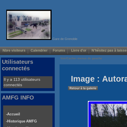
Gare de Grenoble
Nbre visiteurs
Calendrier
Forums
Livre d'or
N'hésitez pas à laisse
Voir/Cacher menus de gauche
Utilisateurs
connectés
Image : Autora
Il y a 113 utilisateurs
connectés
Retour à la galerie
AMFG INFO
-Accueil
-Historique AMFG