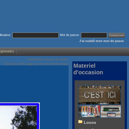
ilisateur:
Mot de passe:
J'ai oublié mon mot de passe
égionales
Voir/Cacher menus de droite
Envoyez cette page par courrier électronique
Materiel
d'occasion
Locos