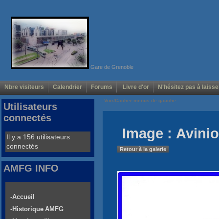
Gare de Grenoble
Nbre visiteurs
Calendrier
Forums
Livre d'or
N'hésitez pas à laisse
Voir/Cacher menus de gauche
Utilisateurs
connectés
Image : Avinio
Il y a 156 utilisateurs
connectés
Retour à la galerie
AMFG INFO
-Accueil
-Historique AMFG