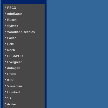
* PECO
* miniNatur
* Busch
* Sylvias
* Woodland scenics
* Faller
* Heki
* Noch
* DECAPOD
* Evergreen
* Auhagen
* Brawa
* Kibri
* Viessman
* Humbrol
* SAI
* Artitec