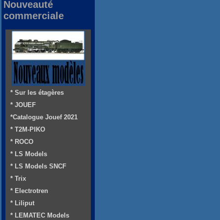
Nouveauté
commerciale
* Sur les étagères
* JOUEF
*Catalogue Jouef 2021
* T2M-PIKO
* ROCO
* LS Models
* LS Models SNCF
* Trix
* Electrotren
* Liliput
* LEMATEC Models