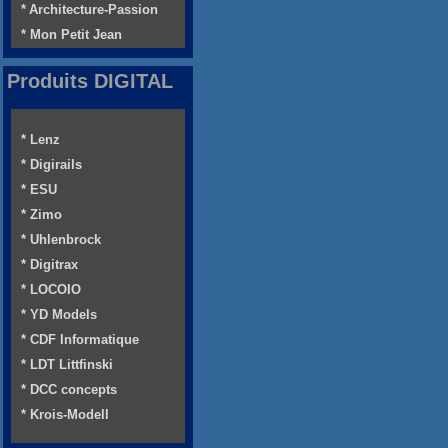
* Architecture-Passion
* Mon Petit Jean
Produits DIGITAL
* Lenz
* Digirails
* ESU
* Zimo
* Uhlenbrock
* Digitrax
* LOCOIO
* YD Models
* CDF Informatique
* LDT Littfinski
* DCC concepts
* Krois-Modell