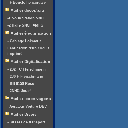
- 6 Boucle hélicoïdale
Atelier décor/bâti
-1 Sous Station SNCF
-2 Halle SNCF AMFG
Atelier électrification
- Cablage Lokmaus
Fabrication d’un circuit
imprimé
Atelier Digitalisation
- 232 TC Fleischmann
- 230 F-Fleischmann
- BB 8159 Roco
- 2NNG Jouef
Atelier locos vagons
- Aérateur Voiture DEV
Atelier Divers
-Caisses de transport