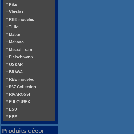
* Piko
* Vitrains
* REE-modeles
* Tillig
* Mabar
* Mehano
* Mistral Train
* Fleischmann
* OSKAR
* BRAWA
* REE modeles
* R37 Collection
* RIVAROSSI
* FULGUREX
* ESU
* EPM
Produits décor