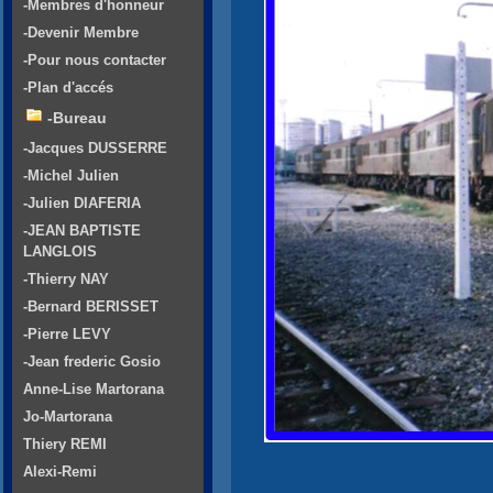
-Membres d'honneur
-Devenir Membre
-Pour nous contacter
-Plan d'accés
-Bureau
-Jacques DUSSERRE
-Michel Julien
-Julien DIAFERIA
-JEAN BAPTISTE
LANGLOIS
-Thierry NAY
-Bernard BERISSET
-Pierre LEVY
-Jean frederic Gosio
Anne-Lise Martorana
Jo-Martorana
Thiery REMI
Alexi-Remi