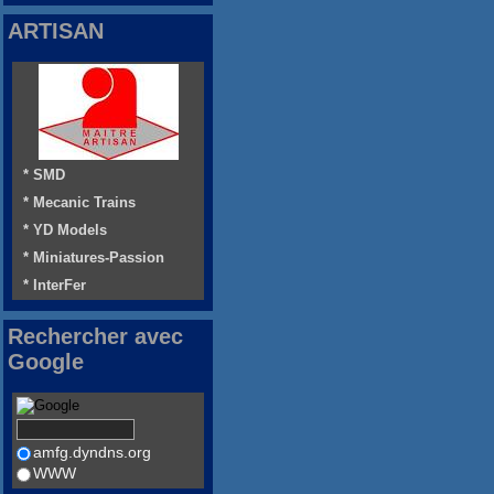
ARTISAN
* SMD
* Mecanic Trains
* YD Models
* Miniatures-Passion
* InterFer
Rechercher avec
Google
amfg.dyndns.org
WWW