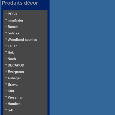
Produits décor
* PECO
* miniNatur
* Busch
* Sylvias
* Woodland scenics
* Faller
* Heki
* Noch
* DECAPOD
* Evergreen
* Auhagen
* Brawa
* Kibri
* Viessman
* Humbrol
* SAI