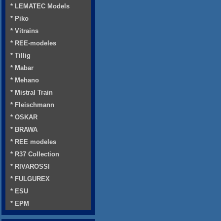
* LEMATEC Models
* Piko
* Vitrains
* REE-modeles
* Tillig
* Mabar
* Mehano
* Mistral Train
* Fleischmann
* OSKAR
* BRAWA
* REE modeles
* R37 Collection
* RIVAROSSI
* FULGUREX
* ESU
* EPM