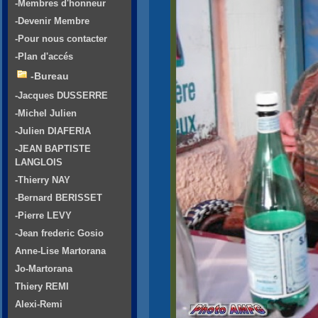
-Membres d'honneur
-Devenir Membre
-Pour nous contacter
-Plan d'accés
-Bureau
-Jacques DUSSERRE
-Michel Julien
-Julien DIAFERIA
-JEAN BAPTISTE
LANGLOIS
-Thierry NAY
-Bernard BERISSET
-Pierre LEVY
-Jean frederic Gosio
Anne-Lise Martorana
Jo-Martorana
Thiery REMI
Alexi-Remi