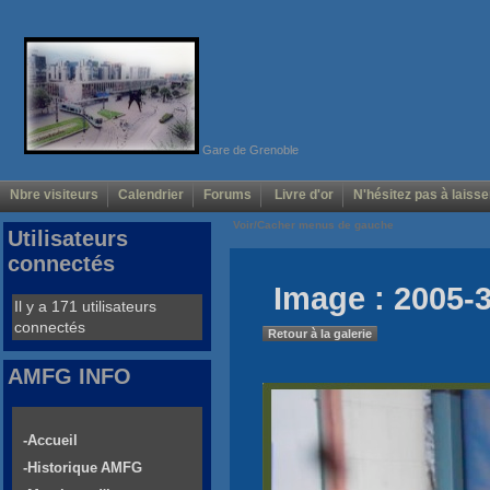
Gare de Grenoble
Nbre visiteurs
Calendrier
Forums
Livre d'or
N'hésitez pas à laisse
Voir/Cacher menus de gauche
Utilisateurs
connectés
Image : 2005-3
Il y a 171 utilisateurs
connectés
Retour à la galerie
AMFG INFO
-Accueil
-Historique AMFG