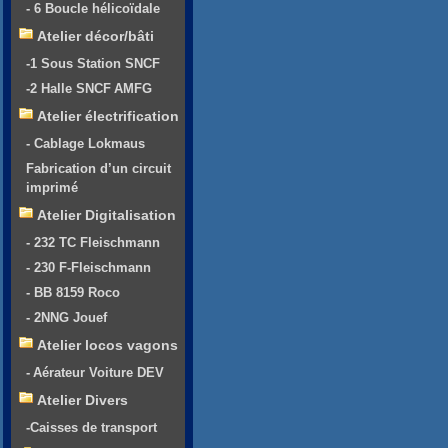
- 6 Boucle hélicoïdale
Atelier décor/bâti
-1 Sous Station SNCF
-2 Halle SNCF AMFG
Atelier électrification
- Cablage Lokmaus
Fabrication d’un circuit
imprimé
Atelier Digitalisation
- 232 TC Fleischmann
- 230 F-Fleischmann
- BB 8159 Roco
- 2NNG Jouef
Atelier locos vagons
- Aérateur Voiture DEV
Atelier Divers
-Caisses de transport