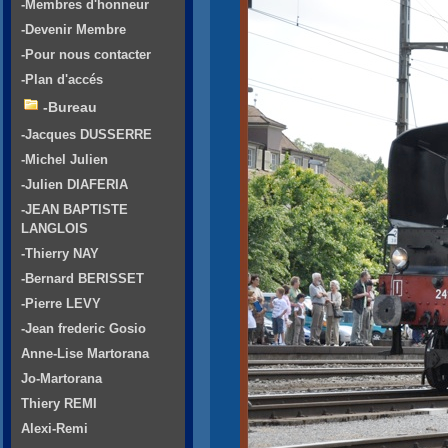
-Membres d'honneur
-Devenir Membre
-Pour nous contacter
-Plan d'accés
-Bureau
-Jacques DUSSERRE
-Michel Julien
-Julien DIAFERIA
-JEAN BAPTISTE
LANGLOIS
-Thierry NAY
-Bernard BERISSET
-Pierre LEVY
-Jean frederic Gosio
Anne-Lise Martorana
Jo-Martorana
Thiery REMI
Alexi-Remi