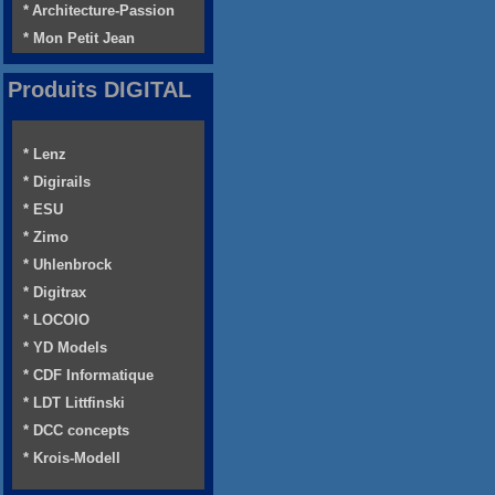
* Architecture-Passion
* Mon Petit Jean
Produits DIGITAL
* Lenz
* Digirails
* ESU
* Zimo
* Uhlenbrock
* Digitrax
* LOCOIO
* YD Models
* CDF Informatique
* LDT Littfinski
* DCC concepts
* Krois-Modell