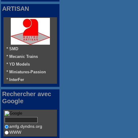
ARTISAN
* SMD
* Mecanic Trains
* YD Models
* Miniatures-Passion
* InterFer
Rechercher avec
Google
amfg.dyndns.org
WWW