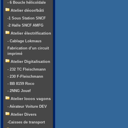
- 6 Boucle hélicoïdale
Atelier décor/bâti
-1 Sous Station SNCF
-2 Halle SNCF AMFG
Atelier électrification
- Cablage Lokmaus
Fabrication d’un circuit
imprimé
Atelier Digitalisation
- 232 TC Fleischmann
- 230 F-Fleischmann
- BB 8159 Roco
- 2NNG Jouef
Atelier locos vagons
- Aérateur Voiture DEV
Atelier Divers
-Caisses de transport