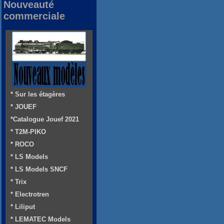
Nouveauté
commerciale
* Sur les étagères
* JOUEF
*Catalogue Jouef 2021
* T2M-PIKO
* ROCO
* LS Models
* LS Models SNCF
* Trix
* Electrotren
* Liliput
* LEMATEC Models