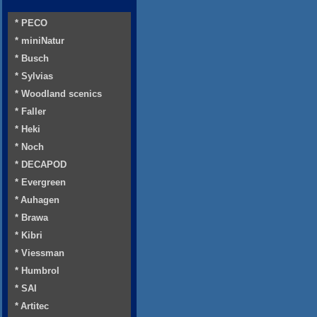
* PECO
* miniNatur
* Busch
* Sylvias
* Woodland scenics
* Faller
* Heki
* Noch
* DECAPOD
* Evergreen
* Auhagen
* Brawa
* Kibri
* Viessman
* Humbrol
* SAI
* Artitec