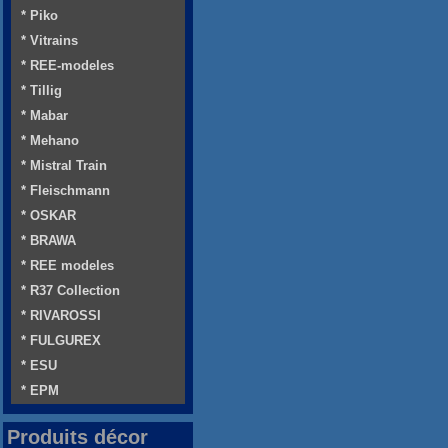
* Piko
* Vitrains
* REE-modeles
* Tillig
* Mabar
* Mehano
* Mistral Train
* Fleischmann
* OSKAR
* BRAWA
* REE modeles
* R37 Collection
* RIVAROSSI
* FULGUREX
* ESU
* EPM
Produits décor