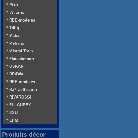
* Piko
* Vitrains
* REE-modeles
* Tillig
* Mabar
* Mehano
* Mistral Train
* Fleischmann
* OSKAR
* BRAWA
* REE modeles
* R37 Collection
* RIVAROSSI
* FULGUREX
* ESU
* EPM
Produits décor