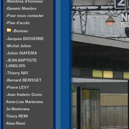
-Membres d'honneur
-Devenir Membre
-Pour nous contacter
-Plan d'accés
-Bureau
-Jacques DUSSERRE
-Michel Julien
-Julien DIAFERIA
-JEAN BAPTISTE
LANGLOIS
-Thierry NAY
-Bernard BERISSET
-Pierre LEVY
-Jean frederic Gosio
Anne-Lise Martorana
Jo-Martorana
Thiery REMI
Alexi-Remi