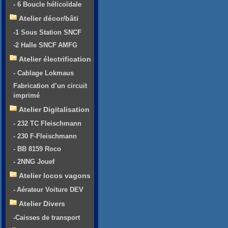
- 6 Boucle hélicoïdale
Atelier décor/bâti
-1 Sous Station SNCF
-2 Halle SNCF AMFG
Atelier électrification
- Cablage Lokmaus
Fabrication d’un circuit
imprimé
Atelier Digitalisation
- 232 TC Fleischmann
- 230 F-Fleischmann
- BB 8159 Roco
- 2NNG Jouef
Atelier locos vagons
- Aérateur Voiture DEV
Atelier Divers
-Caisses de transport