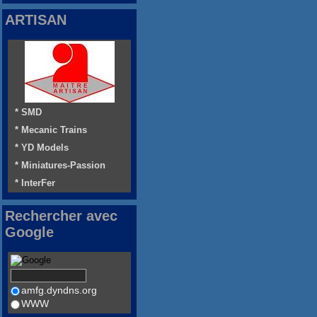
ARTISAN
* SMD
* Mecanic Trains
* YD Models
* Miniatures-Passion
* InterFer
Rechercher avec
Google
amfg.dyndns.org
WWW