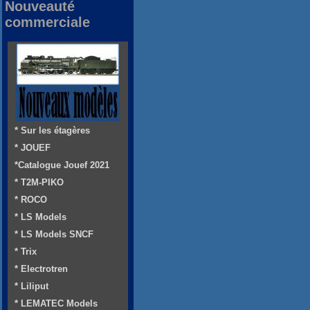
Nouveauté
commerciale
* Sur les étagères
* JOUEF
*Catalogue Jouef 2021
* T2M-PIKO
* ROCO
* LS Models
* LS Models SNCF
* Trix
* Electrotren
* Liliput
* LEMATEC Models