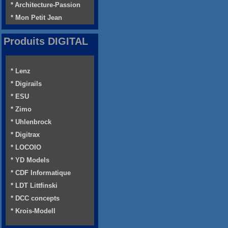
* Architecture-Passion
* Mon Petit Jean
Produits DIGITAL
* Lenz
* Digirails
* ESU
* Zimo
* Uhlenbrock
* Digitrax
* LOCOIO
* YD Models
* CDF Informatique
* LDT Littfinski
* DCC concepts
* Krois-Modell