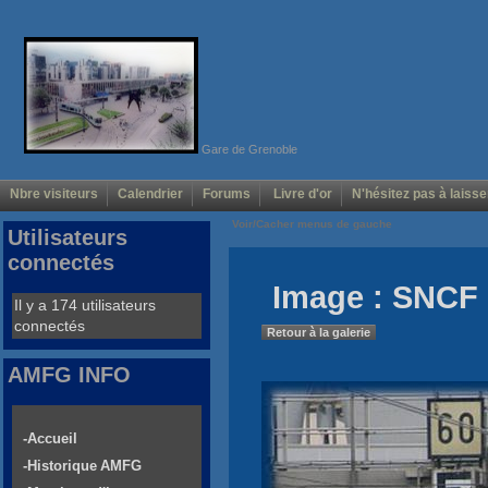
Gare de Grenoble
Nbre visiteurs
Calendrier
Forums
Livre d'or
N'hésitez pas à laisse
Voir/Cacher menus de gauche
Utilisateurs
connectés
Image : SNCF 
Il y a 174 utilisateurs
connectés
Retour à la galerie
AMFG INFO
-Accueil
-Historique AMFG