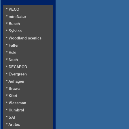
* PECO
* miniNatur
* Busch
* Sylvias
* Woodland scenics
* Faller
* Heki
* Noch
* DECAPOD
* Evergreen
* Auhagen
* Brawa
* Kibri
* Viessman
* Humbrol
* SAI
* Artitec