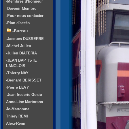
-Membres d'honneur
-Devenir Membre
-Pour nous contacter
-Plan d'accés
-Bureau
-Jacques DUSSERRE
-Michel Julien
-Julien DIAFERIA
-JEAN BAPTISTE
LANGLOIS
-Thierry NAY
-Bernard BERISSET
-Pierre LEVY
-Jean frederic Gosio
Anne-Lise Martorana
Jo-Martorana
Thiery REMI
Alexi-Remi