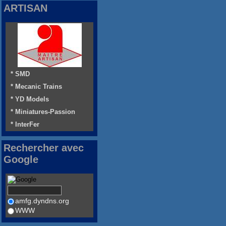
ARTISAN
* SMD
* Mecanic Trains
* YD Models
* Miniatures-Passion
* InterFer
Rechercher avec
Google
amfg.dyndns.org
WWW