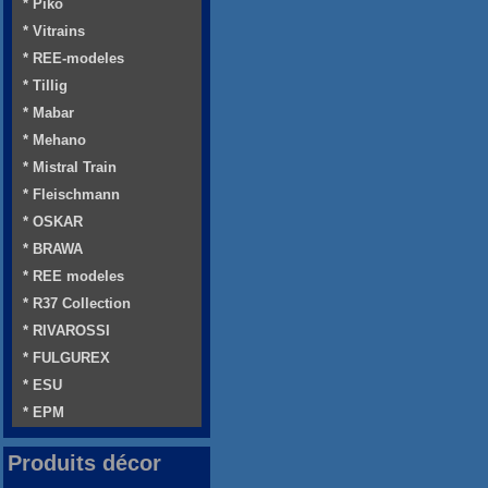
* Piko
* Vitrains
* REE-modeles
* Tillig
* Mabar
* Mehano
* Mistral Train
* Fleischmann
* OSKAR
* BRAWA
* REE modeles
* R37 Collection
* RIVAROSSI
* FULGUREX
* ESU
* EPM
Produits décor