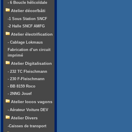
- 6 Boucle hélicoïdale
Atelier décor/bâti
-1 Sous Station SNCF
-2 Halle SNCF AMFG
Atelier électrification
- Cablage Lokmaus
Fabrication d’un circuit
imprimé
Atelier Digitalisation
- 232 TC Fleischmann
- 230 F-Fleischmann
- BB 8159 Roco
- 2NNG Jouef
Atelier locos vagons
- Aérateur Voiture DEV
Atelier Divers
-Caisses de transport