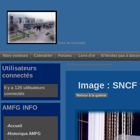
Gare de Grenoble
Nbre visiteurs
Calendrier
Forums
Livre d'or
N'hésitez pas à laisse
Voir/Cacher menus de gauche
Utilisateurs
connectés
Image : SNCF 
Il y a 126 utilisateurs
connectés
Retour à la galerie
AMFG INFO
-Accueil
-Historique AMFG