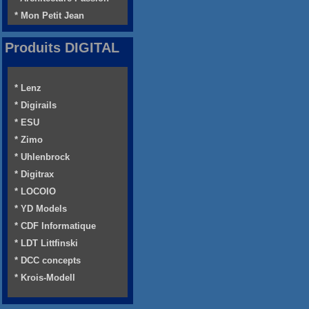
* Mon Petit Jean
Produits DIGITAL
* Lenz
* Digirails
* ESU
* Zimo
* Uhlenbrock
* Digitrax
* LOCOIO
* YD Models
* CDF Informatique
* LDT Littfinski
* DCC concepts
* Krois-Modell