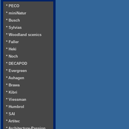
* PECO
* miniNatur
* Busch
* Sylvias
* Woodland scenics
* Faller
* Heki
* Noch
* DECAPOD
* Evergreen
* Auhagen
* Brawa
* Kibri
* Viessman
* Humbrol
* SAI
* Artitec
* Architecture-Passion