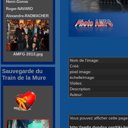
Henri-Gonse
Roger-NAVARO
Alexandre-RADMACHER
AMFG 2013.jpg
Nom de l'image:
Créé:
Sauvegarde du
pixel image:
Train de la Mure
échelleImage:
Visites:
Description:
Auteur:
Vous pouvez afficher cette page 
http://amfg.dyndns.org/tiki