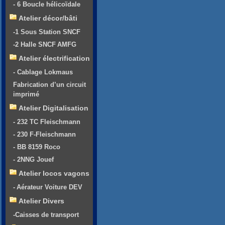
- 6 Boucle hélicoïdale
Atelier décor/bâti
-1 Sous Station SNCF
-2 Halle SNCF AMFG
Atelier électrification
- Cablage Lokmaus
Fabrication d’un circuit
imprimé
Atelier Digitalisation
- 232 TC Fleischmann
- 230 F-Fleischmann
- BB 8159 Roco
- 2NNG Jouef
Atelier locos vagons
- Aérateur Voiture DEV
Atelier Divers
-Caisses de transport