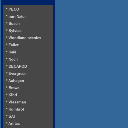
* PECO
* miniNatur
* Busch
* Sylvias
* Woodland scenics
* Faller
* Heki
* Noch
* DECAPOD
* Evergreen
* Auhagen
* Brawa
* Kibri
* Viessman
* Humbrol
* SAI
* Artitec