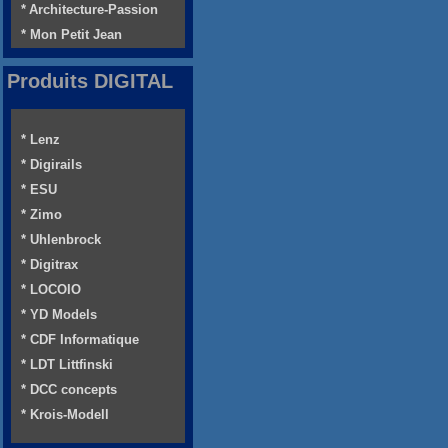
* Architecture-Passion
* Mon Petit Jean
Produits DIGITAL
* Lenz
* Digirails
* ESU
* Zimo
* Uhlenbrock
* Digitrax
* LOCOIO
* YD Models
* CDF Informatique
* LDT Littfinski
* DCC concepts
* Krois-Modell