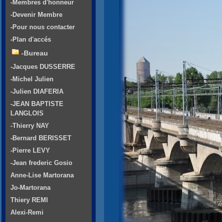
-Membres d'honneur
-Devenir Membre
-Pour nous contacter
-Plan d'accés
-Bureau
-Jacques DUSSERRE
-Michel Julien
-Julien DIAFERIA
-JEAN BAPTISTE
LANGLOIS
-Thierry NAY
-Bernard BERISSET
-Pierre LEVY
-Jean frederic Gosio
Anne-Lise Martorana
Jo-Martorana
Thiery REMI
Alexi-Remi