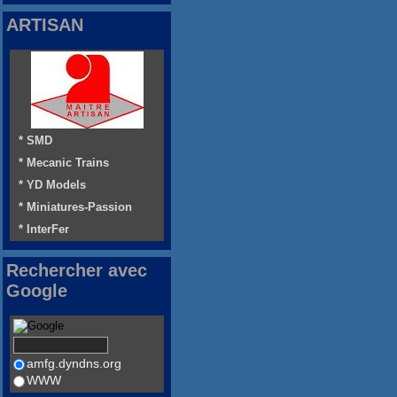
ARTISAN
* SMD
* Mecanic Trains
* YD Models
* Miniatures-Passion
* InterFer
Rechercher avec
Google
amfg.dyndns.org
WWW