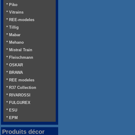
* Piko
* Vitrains
* REE-modeles
* Tillig
* Mabar
* Mehano
* Mistral Train
* Fleischmann
* OSKAR
* BRAWA
* REE modeles
* R37 Collection
* RIVAROSSI
* FULGUREX
* ESU
* EPM
Produits décor