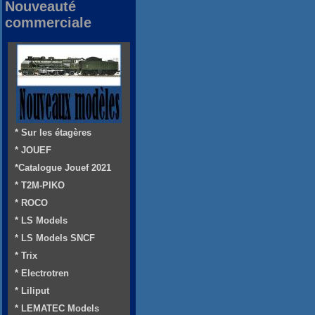
Nouveauté
commerciale
* Sur les étagères
* JOUEF
*Catalogue Jouef 2021
* T2M-PIKO
* ROCO
* LS Models
* LS Models SNCF
* Trix
* Electrotren
* Liliput
* LEMATEC Models