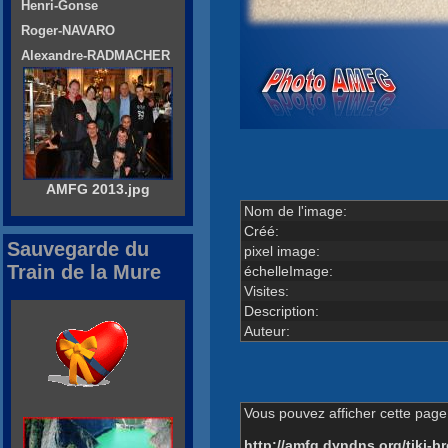
Henri-Gonse
Roger-NAVARO
Alexandre-RADMACHER
AMFG 2013.jpg
Nom de l'image:
Créé:
Sauvegarde du
pixel image:
Train de la Mure
échelleImage:
Visites:
Description:
Auteur:
Vous pouvez afficher cette page 
http://amfg.dyndns.org/tiki