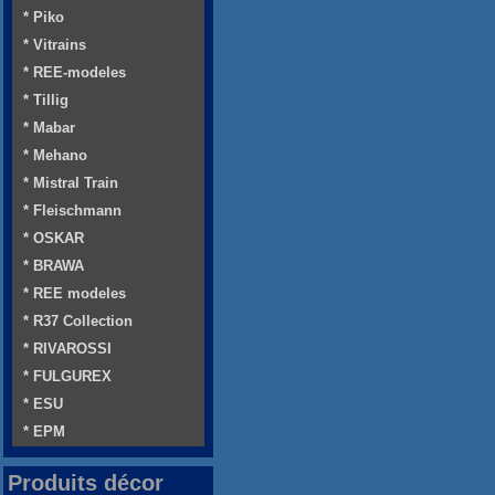
* Piko
* Vitrains
* REE-modeles
* Tillig
* Mabar
* Mehano
* Mistral Train
* Fleischmann
* OSKAR
* BRAWA
* REE modeles
* R37 Collection
* RIVAROSSI
* FULGUREX
* ESU
* EPM
Produits décor