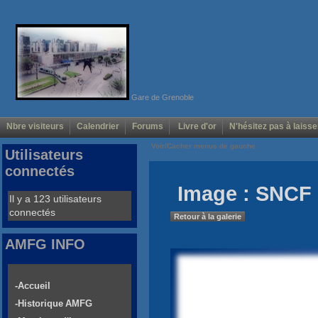
Gare de Grenoble
Nbre visiteurs
Calendrier
Forums
Livre d'or
N'hésitez pas à laisse
Voir/Cacher menus de gauche
Utilisateurs
connectés
Image : SNCF 
Il y a 123 utilisateurs
connectés
Retour à la galerie
AMFG INFO
-Accueil
-Historique AMFG