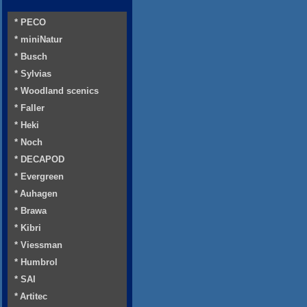
* PECO
* miniNatur
* Busch
* Sylvias
* Woodland scenics
* Faller
* Heki
* Noch
* DECAPOD
* Evergreen
* Auhagen
* Brawa
* Kibri
* Viessman
* Humbrol
* SAI
* Artitec