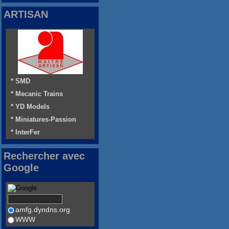
ARTISAN
* SMD
* Mecanic Trains
* YD Models
* Miniatures-Passion
* InterFer
Rechercher avec
Google
amfg.dyndns.org
WWW