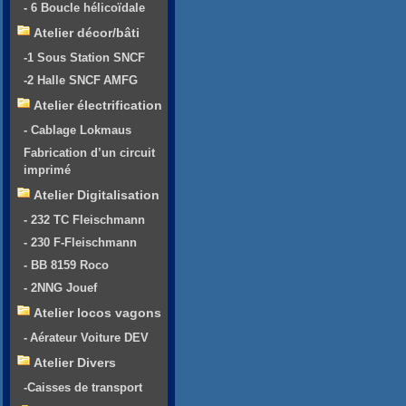
- 6 Boucle hélicoïdale
Atelier décor/bâti
-1 Sous Station SNCF
-2 Halle SNCF AMFG
Atelier électrification
- Cablage Lokmaus
Fabrication d’un circuit
imprimé
Atelier Digitalisation
- 232 TC Fleischmann
- 230 F-Fleischmann
- BB 8159 Roco
- 2NNG Jouef
Atelier locos vagons
- Aérateur Voiture DEV
Atelier Divers
-Caisses de transport