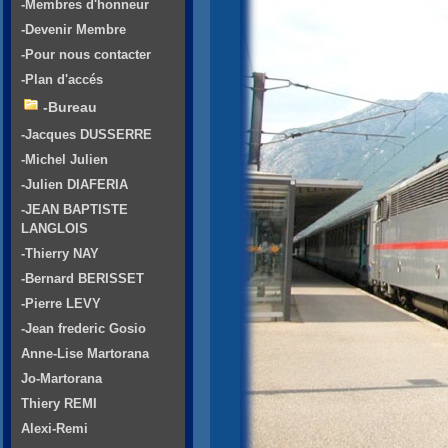
-Membres d'honneur
-Devenir Membre
-Pour nous contacter
-Plan d'accés
-Bureau
-Jacques DUSSERRE
-Michel Julien
-Julien DIAFERIA
-JEAN BAPTISTE
LANGLOIS
-Thierry NAY
-Bernard BERISSET
-Pierre LEVY
-Jean frederic Gosio
Anne-Lise Martorana
Jo-Martorana
Thiery REMI
Alexi-Remi