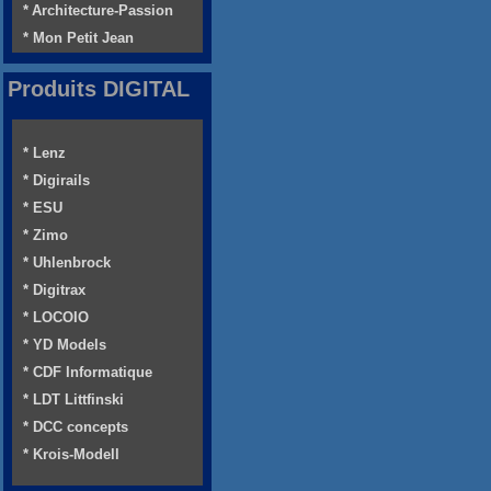
* Architecture-Passion
* Mon Petit Jean
Produits DIGITAL
* Lenz
* Digirails
* ESU
* Zimo
* Uhlenbrock
* Digitrax
* LOCOIO
* YD Models
* CDF Informatique
* LDT Littfinski
* DCC concepts
* Krois-Modell