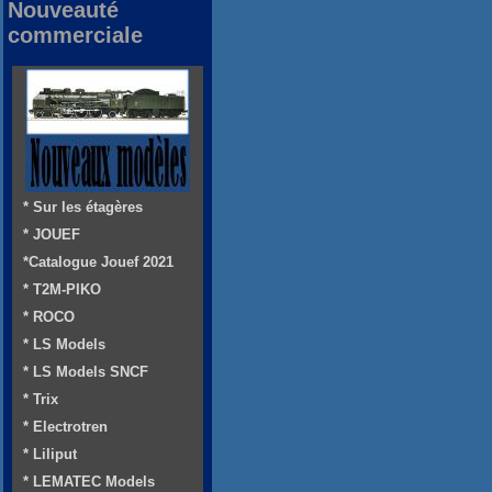
Nouveauté
commerciale
* Sur les étagères
* JOUEF
*Catalogue Jouef 2021
* T2M-PIKO
* ROCO
* LS Models
* LS Models SNCF
* Trix
* Electrotren
* Liliput
* LEMATEC Models