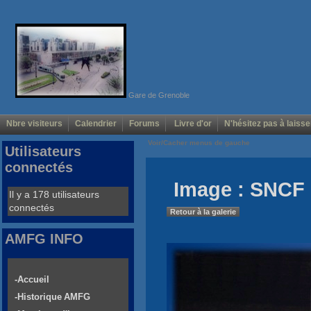
Gare de Grenoble
Nbre visiteurs
Calendrier
Forums
Livre d'or
N'hésitez pas à laisse
Voir/Cacher menus de gauche
Utilisateurs
connectés
Image : SNCF 
Il y a 178 utilisateurs
connectés
Retour à la galerie
AMFG INFO
-Accueil
-Historique AMFG