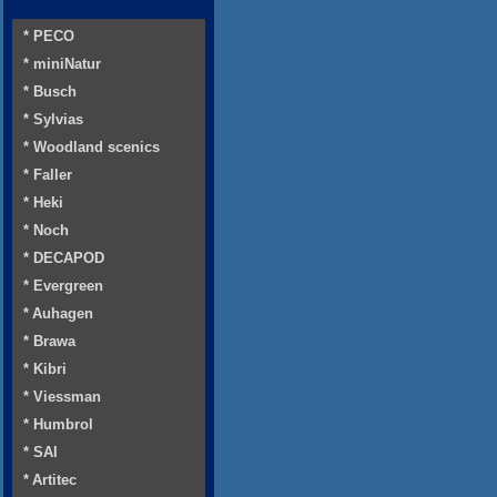
* PECO
* miniNatur
* Busch
* Sylvias
* Woodland scenics
* Faller
* Heki
* Noch
* DECAPOD
* Evergreen
* Auhagen
* Brawa
* Kibri
* Viessman
* Humbrol
* SAI
* Artitec