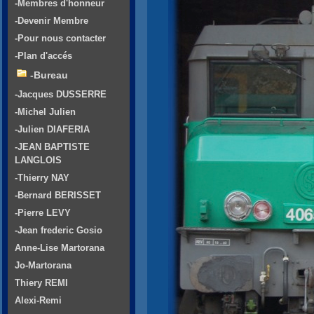
-Membres d'honneur
-Devenir Membre
-Pour nous contacter
-Plan d'accés
-Bureau
-Jacques DUSSERRE
-Michel Julien
-Julien DIAFERIA
-JEAN BAPTISTE
LANGLOIS
-Thierry NAY
-Bernard BERISSET
-Pierre LEVY
-Jean frederic Gosio
Anne-Lise Martorana
Jo-Martorana
Thiery REMI
Alexi-Remi