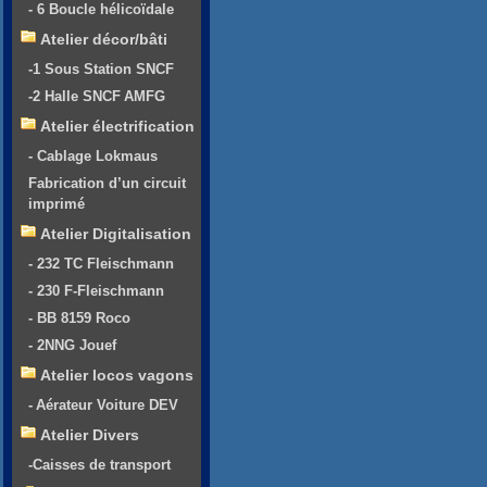
- 6 Boucle hélicoïdale
Atelier décor/bâti
-1 Sous Station SNCF
-2 Halle SNCF AMFG
Atelier électrification
- Cablage Lokmaus
Fabrication d’un circuit
imprimé
Atelier Digitalisation
- 232 TC Fleischmann
- 230 F-Fleischmann
- BB 8159 Roco
- 2NNG Jouef
Atelier locos vagons
- Aérateur Voiture DEV
Atelier Divers
-Caisses de transport