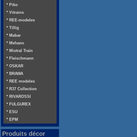
* Piko
* Vitrains
* REE-modeles
* Tillig
* Mabar
* Mehano
* Mistral Train
* Fleischmann
* OSKAR
* BRAWA
* REE modeles
* R37 Collection
* RIVAROSSI
* FULGUREX
* ESU
* EPM
Produits décor