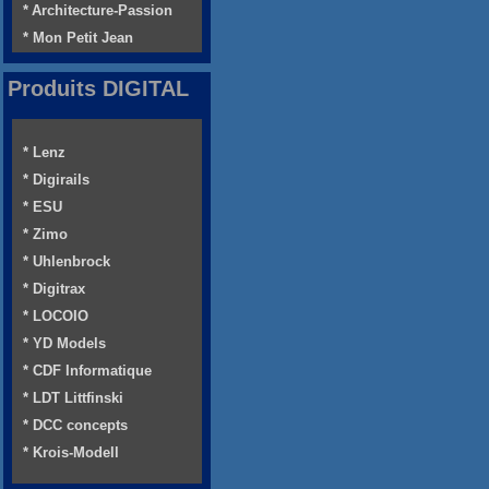
* Architecture-Passion
* Mon Petit Jean
Produits DIGITAL
* Lenz
* Digirails
* ESU
* Zimo
* Uhlenbrock
* Digitrax
* LOCOIO
* YD Models
* CDF Informatique
* LDT Littfinski
* DCC concepts
* Krois-Modell