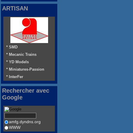
ARTISAN
* SMD
* Mecanic Trains
* YD Models
* Miniatures-Passion
* InterFer
Rechercher avec
Google
amfg.dyndns.org
WWW