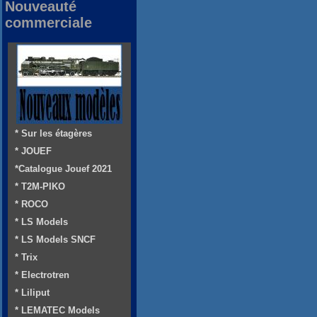
Nouveauté
commerciale
* Sur les étagères
* JOUEF
*Catalogue Jouef 2021
* T2M-PIKO
* ROCO
* LS Models
* LS Models SNCF
* Trix
* Electrotren
* Liliput
* LEMATEC Models