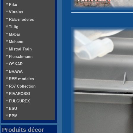
* Piko
* Vitrains
* REE-modeles
* Tillig
* Mabar
* Mehano
* Mistral Train
* Fleischmann
* OSKAR
* BRAWA
* REE modeles
* R37 Collection
* RIVAROSSI
* FULGUREX
* ESU
* EPM
Produits décor