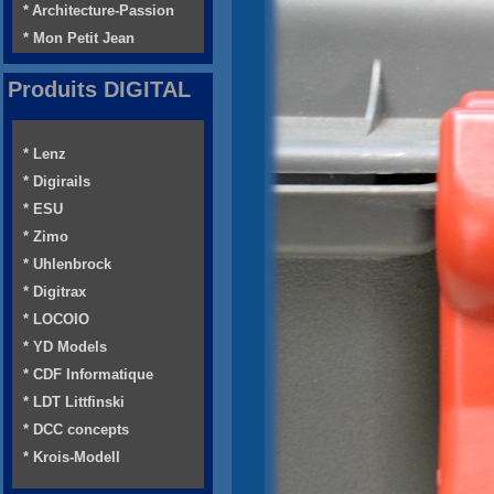
* Architecture-Passion
* Mon Petit Jean
Produits DIGITAL
* Lenz
* Digirails
* ESU
* Zimo
* Uhlenbrock
* Digitrax
* LOCOIO
* YD Models
* CDF Informatique
* LDT Littfinski
* DCC concepts
* Krois-Modell