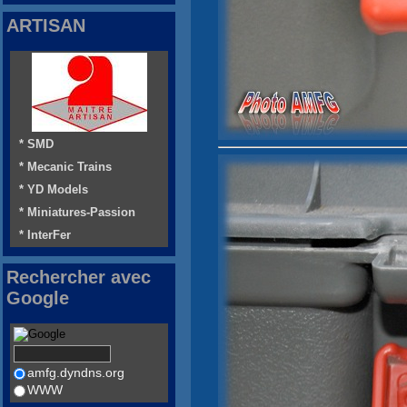
ARTISAN
* SMD
* Mecanic Trains
* YD Models
* Miniatures-Passion
* InterFer
Rechercher avec
Google
amfg.dyndns.org
WWW