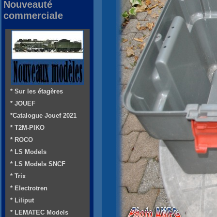
Nouveauté
commerciale
* Sur les étagères
* JOUEF
*Catalogue Jouef 2021
* T2M-PIKO
* ROCO
* LS Models
* LS Models SNCF
* Trix
* Electrotren
* Liliput
* LEMATEC Models