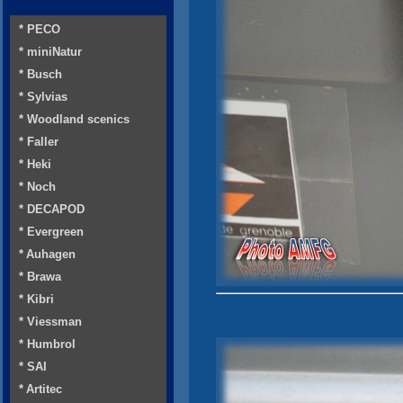
* PECO
* miniNatur
* Busch
* Sylvias
* Woodland scenics
* Faller
* Heki
* Noch
* DECAPOD
* Evergreen
* Auhagen
* Brawa
* Kibri
* Viessman
* Humbrol
* SAI
* Artitec