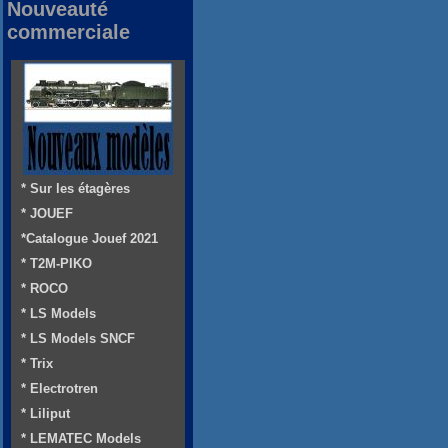
Nouveauté
commerciale
* Sur les étagères
* JOUEF
*Catalogue Jouef 2021
* T2M-PIKO
* ROCO
* LS Models
* LS Models SNCF
* Trix
* Electrotren
* Liliput
* LEMATEC Models