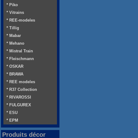
* Piko
* Vitrains
* REE-modeles
* Tillig
* Mabar
* Mehano
* Mistral Train
* Fleischmann
* OSKAR
* BRAWA
* REE modeles
* R37 Collection
* RIVAROSSI
* FULGUREX
* ESU
* EPM
Produits décor