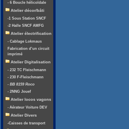
- 6 Boucle hélicoïdale
Atelier décor/bâti
-1 Sous Station SNCF
-2 Halle SNCF AMFG
Atelier électrification
- Cablage Lokmaus
Fabrication d’un circuit
imprimé
Atelier Digitalisation
- 232 TC Fleischmann
- 230 F-Fleischmann
- BB 8159 Roco
- 2NNG Jouef
Atelier locos vagons
- Aérateur Voiture DEV
Atelier Divers
-Caisses de transport