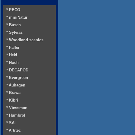
* PECO
* miniNatur
* Busch
* Sylvias
* Woodland scenics
* Faller
* Heki
* Noch
* DECAPOD
* Evergreen
* Auhagen
* Brawa
* Kibri
* Viessman
* Humbrol
* SAI
* Artitec