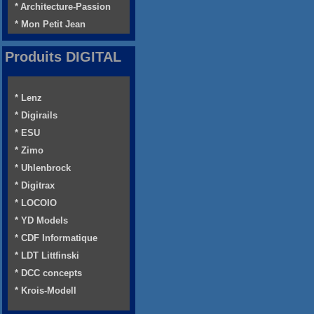
* Architecture-Passion
* Mon Petit Jean
Produits DIGITAL
* Lenz
* Digirails
* ESU
* Zimo
* Uhlenbrock
* Digitrax
* LOCOIO
* YD Models
* CDF Informatique
* LDT Littfinski
* DCC concepts
* Krois-Modell