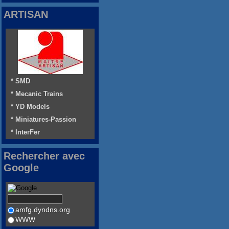
ARTISAN
* SMD
* Mecanic Trains
* YD Models
* Miniatures-Passion
* InterFer
Rechercher avec
Google
amfg.dyndns.org
WWW