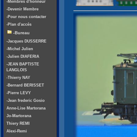
-Membres d'honneur
-Devenir Membre
-Pour nous contacter
-Plan d'accés
-Bureau
-Jacques DUSSERRE
-Michel Julien
-Julien DIAFERIA
-JEAN BAPTISTE
LANGLOIS
-Thierry NAY
-Bernard BERISSET
-Pierre LEVY
-Jean frederic Gosio
Anne-Lise Martorana
Jo-Martorana
Thiery REMI
Alexi-Remi