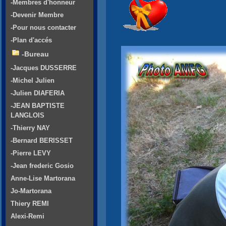
-Membres d'honneur
-Devenir Membre
-Pour nous contacter
-Plan d'accés
-Bureau
-Jacques DUSSERRE
-Michel Julien
-Julien DIAFERIA
-JEAN BAPTISTE
LANGLOIS
-Thierry NAY
-Bernard BERISSET
-Pierre LEVY
-Jean frederic Gosio
Anne-Lise Martorana
Jo-Martorana
Thiery REMI
Alexi-Remi