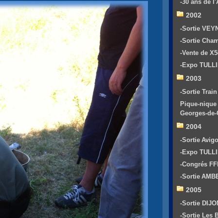
-30 ans de 
2002
-Sortie VEY
-Sortie Cha
-Vente de X
-Expo TULL
2003
-Sortie Train
Pique-nique 
Georges-de
2004
-Sortie Avig
-Expo TULL
-Congrés F
-Sortie AM
2005
-Sortie DIJO
-Sortie Les 