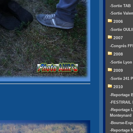
-Sortie TAB
-Sortie Vale
2006
-Sortie OUL
2007
-Congrés F
2008
-Sortie Lyo
2009
-Sortie 241 
2010
-Reportage
-FESTIRAIL
-Reportage 
Monteynard
-Bourse-Exp
-Reportage 