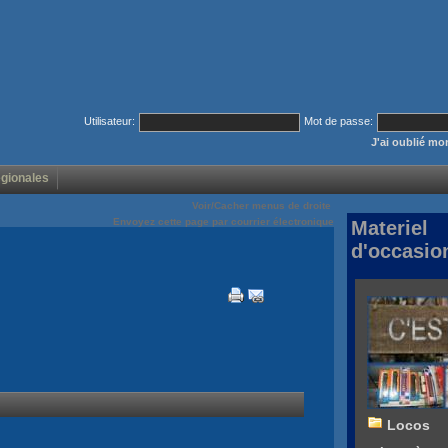
Utilisateur:
Mot de passe:
J'ai oublié m
égionales
Voir/Cacher menus de droite
Envoyez cette page par courrier électronique
Materiel
d'occasio
Locos