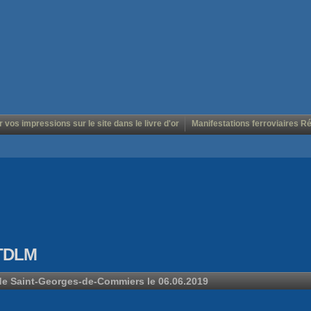
r vos impressions sur le site dans le livre d'or
Manifestations ferroviaires R
 TDLM
 de Saint-Georges-de-Commiers le 06.06.2019