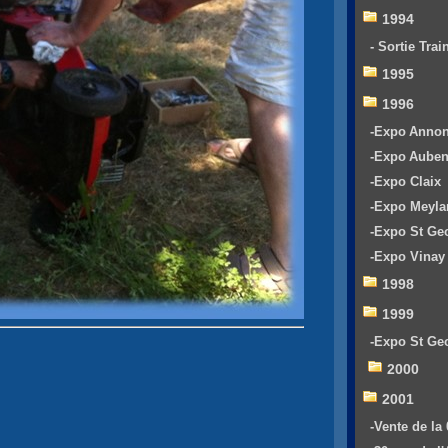
1994
- Sortie Trai
1995
1996
-Expo Anno
-Expo Aube
-Expo Claix
-Expo Meyla
-Expo St Ge
-Expo Vinay
1998
1999
-Expo St Ge
2000
2001
-Vente de la