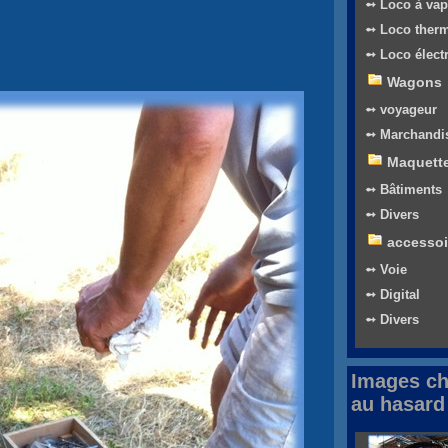
➻ Loco à vap
➻ Loco ther
➻ Loco élect
Wagons
➻ voyageur
➻ Marchandi
Maquett
➻ Bâtiments
➻ Divers
accessoi
➻ Voie
➻ Digital
➻ Divers
Images ch
au hasard