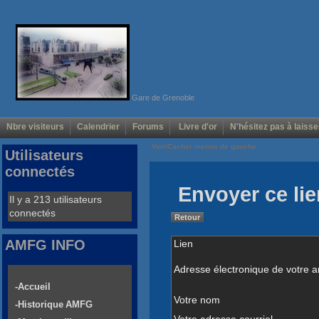
Gare de Grenoble
Nbre visiteurs
Calendrier
Forums
Livre d'or
N'hésitez pas à laisse
Voir/Cacher menus de gauche
Utilisateurs
connectés
Envoyer ce lie
Il y a 213 utilisateurs
connectés
Retour
AMFG INFO
Lien
Adresse électronique de votre a
-Accueil
Votre nom
-Historique AMFG
Votre adresse courriel