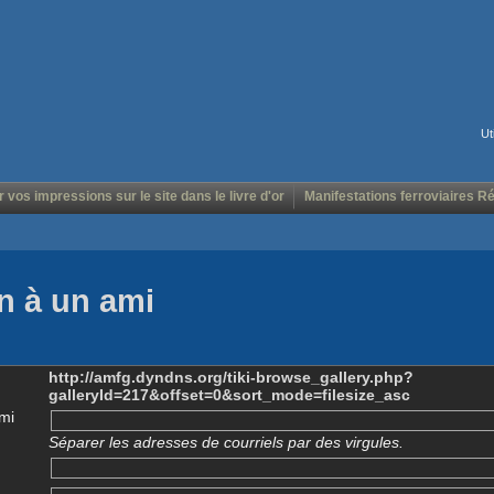
Ut
r vos impressions sur le site dans le livre d'or
Manifestations ferroviaires R
n à un ami
http://amfg.dyndns.org/tiki-browse_gallery.php?
galleryId=217&offset=0&sort_mode=filesize_asc
mi
Séparer les adresses de courriels par des virgules.