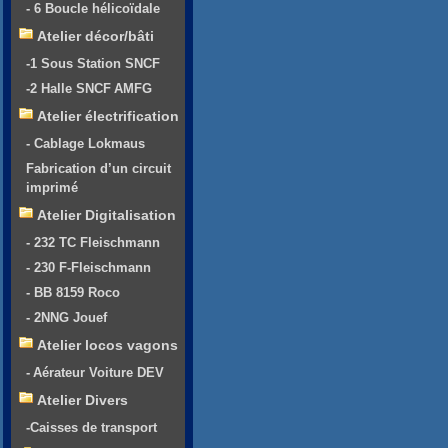
- 6 Boucle hélicoïdale
Atelier décor/bâti
-1 Sous Station SNCF
-2 Halle SNCF AMFG
Atelier électrification
- Cablage Lokmaus
Fabrication d’un circuit
imprimé
Atelier Digitalisation
- 232 TC Fleischmann
- 230 F-Fleischmann
- BB 8159 Roco
- 2NNG Jouef
Atelier locos vagons
- Aérateur Voiture DEV
Atelier Divers
-Caisses de transport