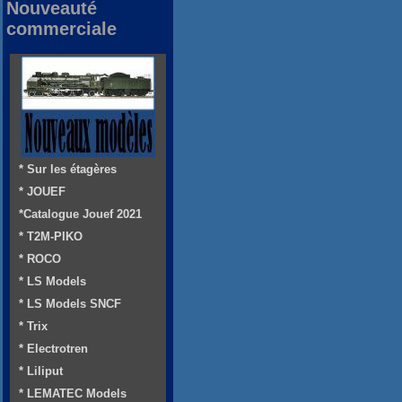
Nouveauté
commerciale
* Sur les étagères
* JOUEF
*Catalogue Jouef 2021
* T2M-PIKO
* ROCO
* LS Models
* LS Models SNCF
* Trix
* Electrotren
* Liliput
* LEMATEC Models