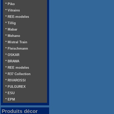
* Piko
* Vitrains
* REE-modeles
* Tillig
* Mabar
* Mehano
* Mistral Train
* Fleischmann
* OSKAR
* BRAWA
* REE modeles
* R37 Collection
* RIVAROSSI
* FULGUREX
* ESU
* EPM
Produits décor