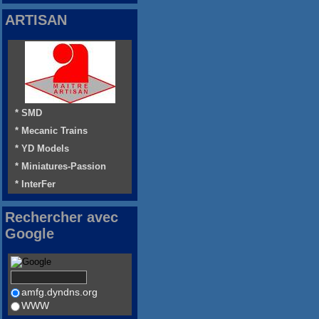
ARTISAN
* SMD
* Mecanic Trains
* YD Models
* Miniatures-Passion
* InterFer
Rechercher avec
Google
amfg.dyndns.org
WWW