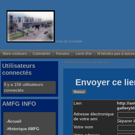
Gare de Grenoble
Nbre visiteurs
Calendrier
Forums
Livre d'or
N'hésitez pas à laisse
Voir/Cacher menus de gauche
Utilisateurs
connectés
Envoyer ce lie
Il y a 156 utilisateurs
connectés
Retour
AMFG INFO
Lien
http://a
gallery
Adresse électronique
de votre ami
Séparer l
-Accueil
Votre nom
-Historique AMFG
Votre adresse