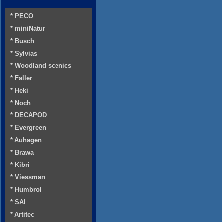
* PECO
* miniNatur
* Busch
* Sylvias
* Woodland scenics
* Faller
* Heki
* Noch
* DECAPOD
* Evergreen
* Auhagen
* Brawa
* Kibri
* Viessman
* Humbrol
* SAI
* Artitec