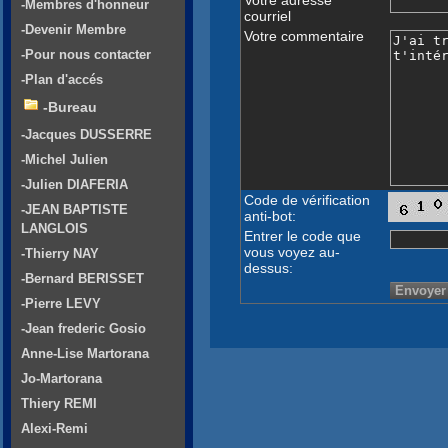
-Membres d'honneur
courriel
-Devenir Membre
Votre commentaire
-Pour nous contacter
-Plan d'accés
-Bureau
-Jacques DUSSERRE
-Michel Julien
-Julien DIAFERIA
Code de vérification
-JEAN BAPTISTE
anti-bot:
LANGLOIS
Entrer le code que
vous voyez au-
-Thierry NAY
dessus:
-Bernard BERISSET
-Pierre LEVY
-Jean frederic Gosio
Anne-Lise Martorana
Jo-Martorana
Thiery REMI
Alexi-Remi