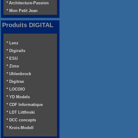
* Architecture-Passion
* Mon Petit Jean
Produits DIGITAL
* Lenz
* Digirails
* ESU
* Zimo
* Uhlenbrock
* Digitrax
* LOCOIO
* YD Models
* CDF Informatique
* LDT Littfinski
* DCC concepts
* Krois-Modell