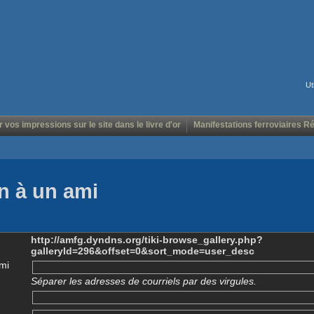
Ut
r vos impressions sur le site dans le livre d'or
Manifestations ferroviaires R
n à un ami
http://amfg.dyndns.org/tiki-browse_gallery.php?
galleryId=296&offset=0&sort_mode=user_desc
mi
Séparer les adresses de courriels par des virgules.