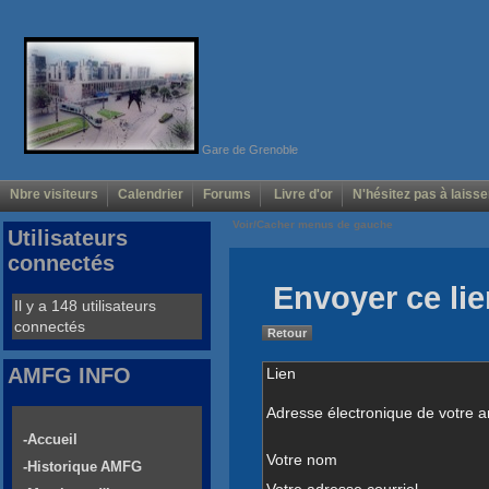
Gare de Grenoble
Nbre visiteurs
Calendrier
Forums
Livre d'or
N'hésitez pas à laisse
Voir/Cacher menus de gauche
Utilisateurs
connectés
Envoyer ce lie
Il y a 148 utilisateurs
connectés
Retour
AMFG INFO
Lien
Adresse électronique de votre a
-Accueil
Votre nom
-Historique AMFG
Votre adresse courriel