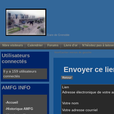
Gare de Grenoble
Nbre visiteurs
Calendrier
Forums
Livre d'or
N'hésitez pas à laisse
Voir/Cacher menus de gauche
Utilisateurs
connectés
Envoyer ce lie
Il y a 159 utilisateurs
connectés
Retour
AMFG INFO
Lien
Adresse électronique de votre a
-Accueil
Votre nom
-Historique AMFG
Votre adresse courriel