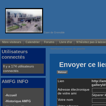
Gare de Grenoble
Nbre visiteurs
Calendrier
Forums
Livre d'or
N'hésitez pas à laisse
Voir/Cacher menus de gauche
Utilisateurs
connectés
Envoyer ce lie
Il y a 174 utilisateurs
connectés
Retour
AMFG INFO
Lien
http://a
galleryI
Adresse électronique
de votre ami
Séparer l
-Accueil
Votre nom
-Historique AMFG
Votre adresse