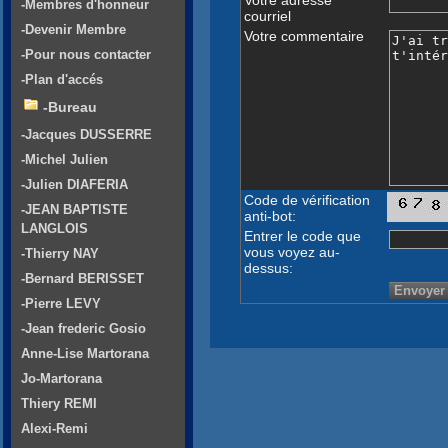
-Membres d'honneur
courriel
-Devenir Membre
Votre commentaire
-Pour nous contacter
-Plan d'accés
-Bureau
-Jacques DUSSERRE
-Michel Julien
-Julien DIAFERIA
Code de vérification
-JEAN BAPTISTE
anti-bot:
LANGLOIS
Entrer le code que
vous voyez au-
-Thierry NAY
dessus:
-Bernard BERISSET
-Pierre LEVY
-Jean frederic Gosio
Anne-Lise Martorana
Jo-Martorana
Thiery REMI
Alexi-Remi