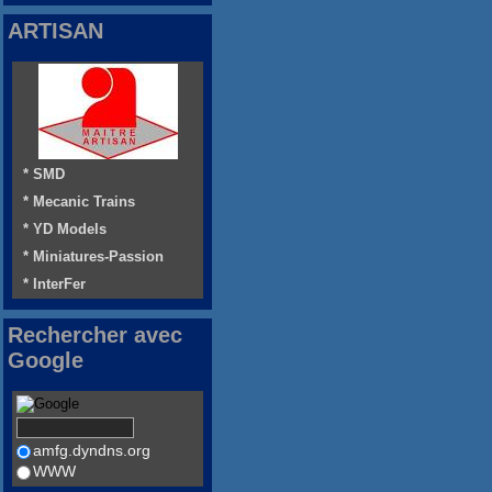
ARTISAN
* SMD
* Mecanic Trains
* YD Models
* Miniatures-Passion
* InterFer
Rechercher avec
Google
amfg.dyndns.org
WWW