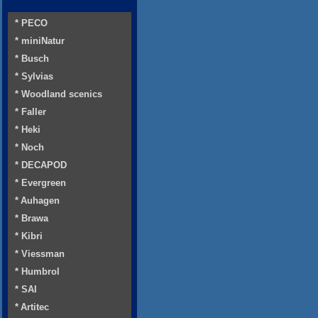
* PECO
* miniNatur
* Busch
* Sylvias
* Woodland scenics
* Faller
* Heki
* Noch
* DECAPOD
* Evergreen
* Auhagen
* Brawa
* Kibri
* Viessman
* Humbrol
* SAI
* Artitec