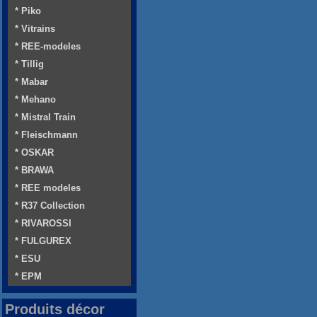
* Piko
* Vitrains
* REE-modeles
* Tillig
* Mabar
* Mehano
* Mistral Train
* Fleischmann
* OSKAR
* BRAWA
* REE modeles
* R37 Collection
* RIVAROSSI
* FULGUREX
* ESU
* EPM
Produits décor