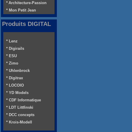
* Architecture-Passion
* Mon Petit Jean
Produits DIGITAL
* Lenz
* Digirails
* ESU
* Zimo
* Uhlenbrock
* Digitrax
* LOCOIO
* YD Models
* CDF Informatique
* LDT Littfinski
* DCC concepts
* Krois-Modell