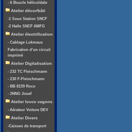
- 6 Boucle hélicoïdale
Atelier décor/bâti
-1 Sous Station SNCF
-2 Halle SNCF AMFG
Atelier électrification
- Cablage Lokmaus
Fabrication d’un circuit
imprimé
Atelier Digitalisation
- 232 TC Fleischmann
- 230 F-Fleischmann
- BB 8159 Roco
- 2NNG Jouef
Atelier locos vagons
- Aérateur Voiture DEV
Atelier Divers
-Caisses de transport