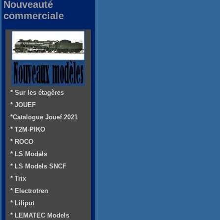
Nouveauté
commerciale
* Sur les étagères
* JOUEF
*Catalogue Jouef 2021
* T2M-PIKO
* ROCO
* LS Models
* LS Models SNCF
* Trix
* Electrotren
* Liliput
* LEMATEC Models