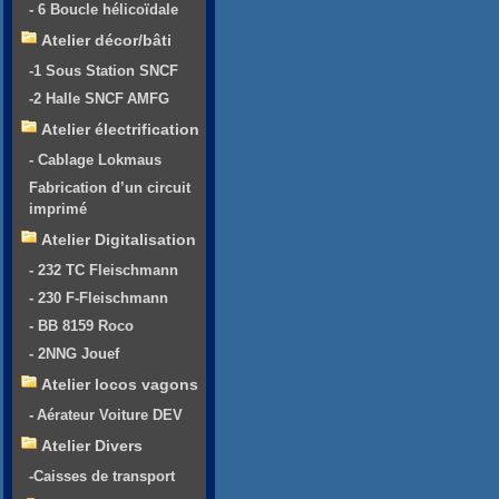
- 6 Boucle hélicoïdale
Atelier décor/bâti
-1 Sous Station SNCF
-2 Halle SNCF AMFG
Atelier électrification
- Cablage Lokmaus
Fabrication d’un circuit
imprimé
Atelier Digitalisation
- 232 TC Fleischmann
- 230 F-Fleischmann
- BB 8159 Roco
- 2NNG Jouef
Atelier locos vagons
- Aérateur Voiture DEV
Atelier Divers
-Caisses de transport