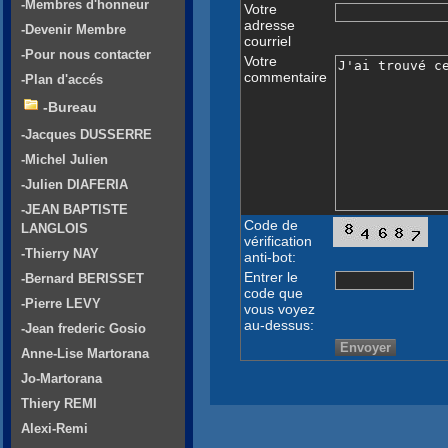
-Membres d'honneur
Votre
adresse
-Devenir Membre
courriel
-Pour nous contacter
Votre
commentaire
-Plan d'accés
-Bureau
-Jacques DUSSERRE
-Michel Julien
-Julien DIAFERIA
-JEAN BAPTISTE
Code de
LANGLOIS
vérification
-Thierry NAY
anti-bot:
Entrer le
-Bernard BERISSET
code que
-Pierre LEVY
vous voyez
au-dessus:
-Jean frederic Gosio
Anne-Lise Martorana
Jo-Martorana
Thiery REMI
Alexi-Remi