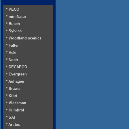
* PECO
* miniNatur
* Busch
* Sylvias
* Woodland scenics
* Faller
* Heki
* Noch
* DECAPOD
* Evergreen
* Auhagen
* Brawa
* Kibri
* Viessman
* Humbrol
* SAI
* Artitec