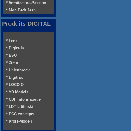
* Architecture-Passion
* Mon Petit Jean
Produits DIGITAL
* Lenz
* Digirails
* ESU
* Zimo
* Uhlenbrock
* Digitrax
* LOCOIO
* YD Models
* CDF Informatique
* LDT Littfinski
* DCC concepts
* Krois-Modell