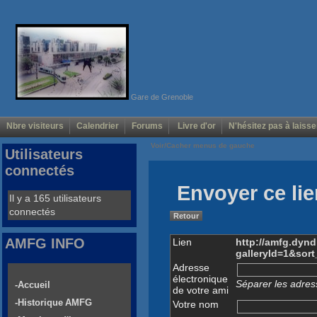
Gare de Grenoble
Nbre visiteurs
Calendrier
Forums
Livre d'or
N'hésitez pas à laisse
Voir/Cacher menus de gauche
Utilisateurs
connectés
Envoyer ce lie
Il y a 165 utilisateurs
connectés
Retour
AMFG INFO
Lien
http://amfg.dyn
galleryId=1&sor
Adresse
électronique
Séparer les adress
-Accueil
de votre ami
-Historique AMFG
Votre nom