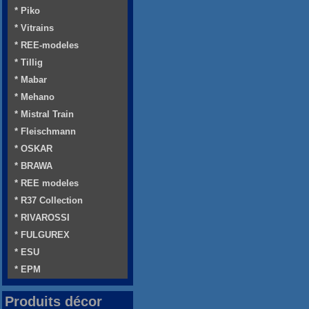
* Piko
* Vitrains
* REE-modeles
* Tillig
* Mabar
* Mehano
* Mistral Train
* Fleischmann
* OSKAR
* BRAWA
* REE modeles
* R37 Collection
* RIVAROSSI
* FULGUREX
* ESU
* EPM
Produits décor