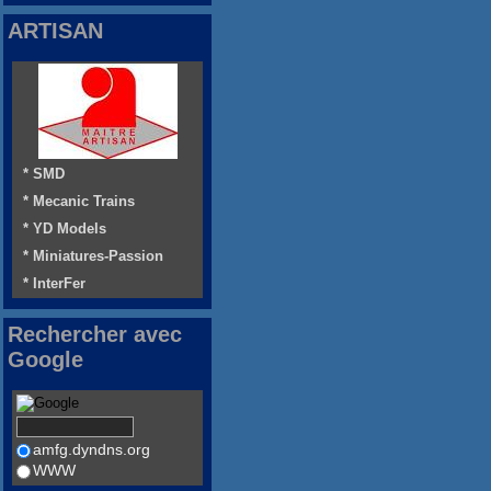
ARTISAN
* SMD
* Mecanic Trains
* YD Models
* Miniatures-Passion
* InterFer
Rechercher avec
Google
amfg.dyndns.org
WWW