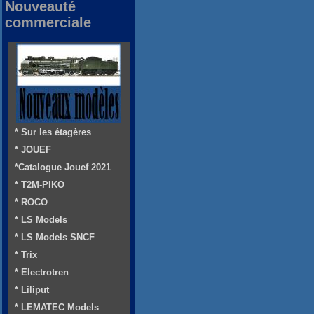
Nouveauté
commerciale
* Sur les étagères
* JOUEF
*Catalogue Jouef 2021
* T2M-PIKO
* ROCO
* LS Models
* LS Models SNCF
* Trix
* Electrotren
* Liliput
* LEMATEC Models