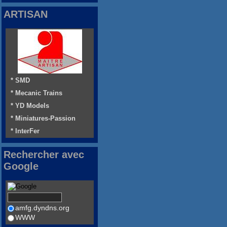
ARTISAN
* SMD
* Mecanic Trains
* YD Models
* Miniatures-Passion
* InterFer
Rechercher avec
Google
amfg.dyndns.org
WWW