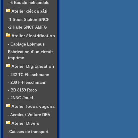
- 6 Boucle hélicoïdale
Atelier décor/bâti
-1 Sous Station SNCF
-2 Halle SNCF AMFG
Atelier électrification
- Cablage Lokmaus
Fabrication d’un circuit
imprimé
Atelier Digitalisation
- 232 TC Fleischmann
- 230 F-Fleischmann
- BB 8159 Roco
- 2NNG Jouef
Atelier locos vagons
- Aérateur Voiture DEV
Atelier Divers
-Caisses de transport