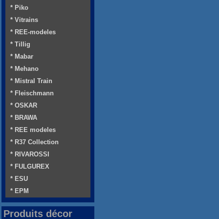
* Piko
* Vitrains
* REE-modeles
* Tillig
* Mabar
* Mehano
* Mistral Train
* Fleischmann
* OSKAR
* BRAWA
* REE modeles
* R37 Collection
* RIVAROSSI
* FULGUREX
* ESU
* EPM
Produits décor