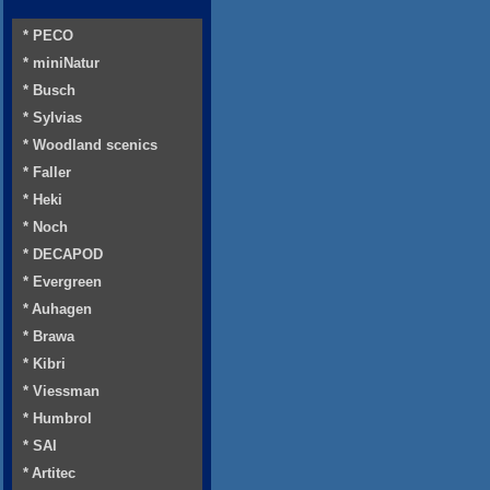
* PECO
* miniNatur
* Busch
* Sylvias
* Woodland scenics
* Faller
* Heki
* Noch
* DECAPOD
* Evergreen
* Auhagen
* Brawa
* Kibri
* Viessman
* Humbrol
* SAI
* Artitec