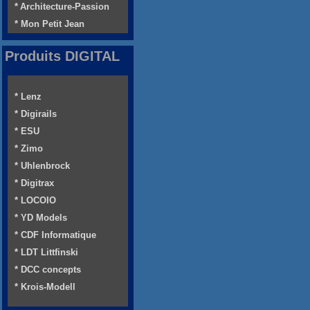
* Architecture-Passion
* Mon Petit Jean
Produits DIGITAL
* Lenz
* Digirails
* ESU
* Zimo
* Uhlenbrock
* Digitrax
* LOCOIO
* YD Models
* CDF Informatique
* LDT Littfinski
* DCC concepts
* Krois-Modell