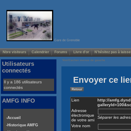
Gare de Grenoble
Nbre visiteurs
Calendrier
Forums
Livre d'or
N'hésitez pas à laisse
Voir/Cacher menus de gauche
Utilisateurs
connectés
Envoyer ce lie
Il y a 186 utilisateurs
connectés
Retour
AMFG INFO
Lien
http://amfg.dyn
galleryId=100&s
Adresse
électronique
Séparer les adress
-Accueil
de votre ami
-Historique AMFG
Votre nom