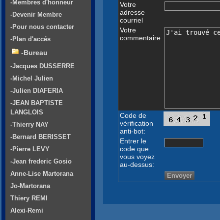
-Membres d'honneur
Votre
adresse
-Devenir Membre
courriel
-Pour nous contacter
Votre
commentaire
-Plan d'accés
-Bureau
-Jacques DUSSERRE
-Michel Julien
-Julien DIAFERIA
-JEAN BAPTISTE
LANGLOIS
Code de
vérification
-Thierry NAY
anti-bot:
-Bernard BERISSET
Entrer le
code que
-Pierre LEVY
vous voyez
-Jean frederic Gosio
au-dessus:
Anne-Lise Martorana
Jo-Martorana
Thiery REMI
Alexi-Remi