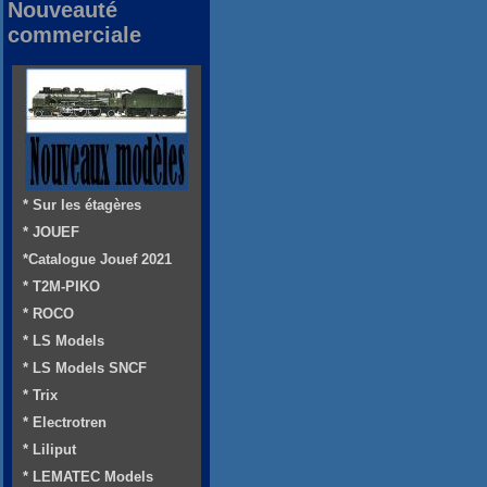
Nouveauté
commerciale
* Sur les étagères
* JOUEF
*Catalogue Jouef 2021
* T2M-PIKO
* ROCO
* LS Models
* LS Models SNCF
* Trix
* Electrotren
* Liliput
* LEMATEC Models