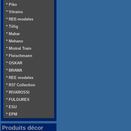
* Piko
* Vitrains
* REE-modeles
* Tillig
* Mabar
* Mehano
* Mistral Train
* Fleischmann
* OSKAR
* BRAWA
* REE modeles
* R37 Collection
* RIVAROSSI
* FULGUREX
* ESU
* EPM
Produits décor