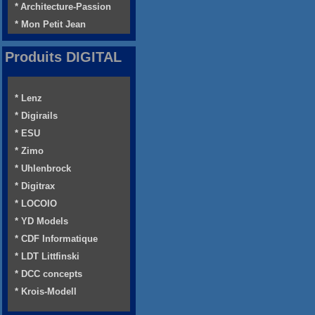
* Architecture-Passion
* Mon Petit Jean
Produits DIGITAL
* Lenz
* Digirails
* ESU
* Zimo
* Uhlenbrock
* Digitrax
* LOCOIO
* YD Models
* CDF Informatique
* LDT Littfinski
* DCC concepts
* Krois-Modell