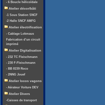
- 6 Boucle hélicoïdale
Atelier décor/bâti
-1 Sous Station SNCF
-2 Halle SNCF AMFG
Atelier électrification
- Cablage Lokmaus
Fabrication d’un circuit
imprimé
Atelier Digitalisation
- 232 TC Fleischmann
- 230 F-Fleischmann
- BB 8159 Roco
- 2NNG Jouef
Atelier locos vagons
- Aérateur Voiture DEV
Atelier Divers
-Caisses de transport