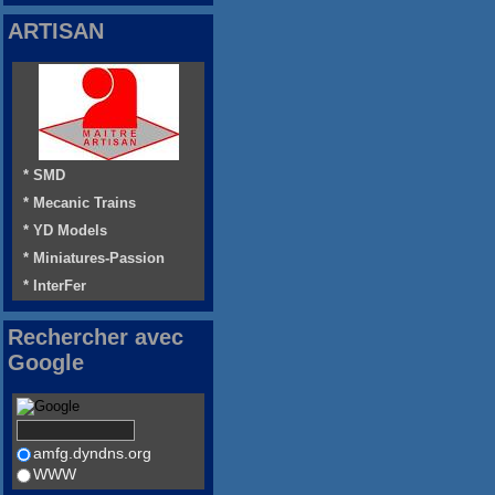
ARTISAN
* SMD
* Mecanic Trains
* YD Models
* Miniatures-Passion
* InterFer
Rechercher avec
Google
amfg.dyndns.org
WWW