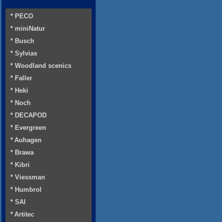
* PECO
* miniNatur
* Busch
* Sylvias
* Woodland scenics
* Faller
* Heki
* Noch
* DECAPOD
* Evergreen
* Auhagen
* Brawa
* Kibri
* Viessman
* Humbrol
* SAI
* Artitec