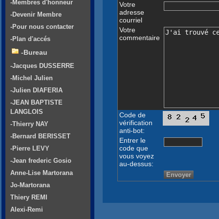
-Membres d'honneur
Votre
adresse
-Devenir Membre
courriel
-Pour nous contacter
Votre
commentaire
-Plan d'accés
-Bureau
-Jacques DUSSERRE
-Michel Julien
-Julien DIAFERIA
-JEAN BAPTISTE
LANGLOIS
Code de
vérification
-Thierry NAY
anti-bot:
-Bernard BERISSET
Entrer le
code que
-Pierre LEVY
vous voyez
-Jean frederic Gosio
au-dessus:
Anne-Lise Martorana
Jo-Martorana
Thiery REMI
Alexi-Remi