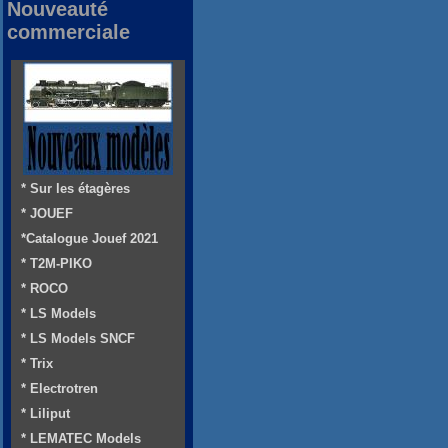
Nouveauté
commerciale
* Sur les étagères
* JOUEF
*Catalogue Jouef 2021
* T2M-PIKO
* ROCO
* LS Models
* LS Models SNCF
* Trix
* Electrotren
* Liliput
* LEMATEC Models