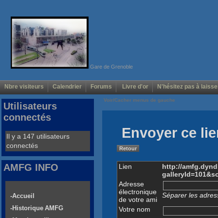
Gare de Grenoble
Nbre visiteurs
Calendrier
Forums
Livre d'or
N'hésitez pas à laisse
Voir/Cacher menus de gauche
Utilisateurs
connectés
Envoyer ce lie
Il y a 147 utilisateurs
connectés
Retour
AMFG INFO
Lien
http://amfg.dyn
galleryId=101&s
Adresse
électronique
Séparer les adress
-Accueil
de votre ami
-Historique AMFG
Votre nom