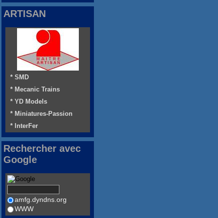
ARTISAN
* SMD
* Mecanic Trains
* YD Models
* Miniatures-Passion
* InterFer
Rechercher avec
Google
amfg.dyndns.org
WWW