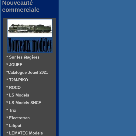
Nouveauté
commerciale
* Sur les étagères
* JOUEF
*Catalogue Jouef 2021
* T2M-PIKO
* ROCO
* LS Models
* LS Models SNCF
* Trix
* Electrotren
* Liliput
* LEMATEC Models