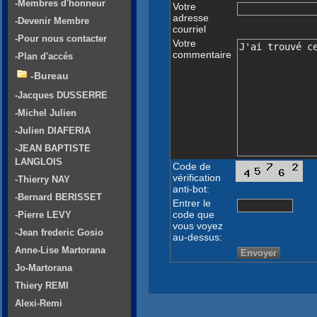
-Membres d'honneur
Votre
adresse
-Devenir Membre
courriel
-Pour nous contacter
Votre
commentaire
-Plan d'accés
-Bureau
-Jacques DUSSERRE
-Michel Julien
-Julien DIAFERIA
-JEAN BAPTISTE
LANGLOIS
Code de
vérification
-Thierry NAY
anti-bot:
-Bernard BERISSET
Entrer le
code que
-Pierre LEVY
vous voyez
-Jean frederic Gosio
au-dessus:
Anne-Lise Martorana
Jo-Martorana
Thiery REMI
Alexi-Remi