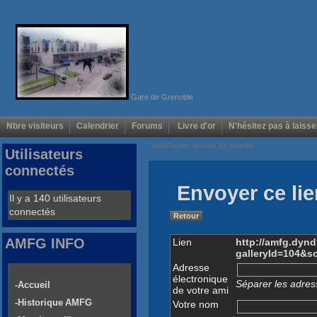
Gare de Grenoble
Nbre visiteurs
Calendrier
Forums
Livre d'or
N'hésitez pas à laisse
Voir/Cacher menus de gauche
Utilisateurs
connectés
Envoyer ce lie
Il y a 140 utilisateurs
connectés
Retour
AMFG INFO
Lien
http://amfg.dyn
galleryId=104&s
Adresse
électronique
Séparer les adress
-Accueil
de votre ami
-Historique AMFG
Votre nom