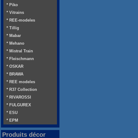
* Piko
* Vitrains
* REE-modeles
* Tillig
* Mabar
* Mehano
* Mistral Train
* Fleischmann
* OSKAR
* BRAWA
* REE modeles
* R37 Collection
* RIVAROSSI
* FULGUREX
* ESU
* EPM
Produits décor