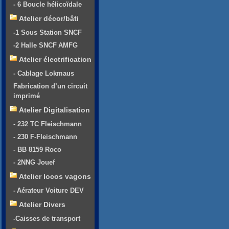
- 6 Boucle hélicoïdale
Atelier décor/bâti
-1 Sous Station SNCF
-2 Halle SNCF AMFG
Atelier électrification
- Cablage Lokmaus
Fabrication d’un circuit
imprimé
Atelier Digitalisation
- 232 TC Fleischmann
- 230 F-Fleischmann
- BB 8159 Roco
- 2NNG Jouef
Atelier locos vagons
- Aérateur Voiture DEV
Atelier Divers
-Caisses de transport