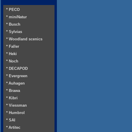
* PECO
* miniNatur
* Busch
* Sylvias
* Woodland scenics
* Faller
* Heki
* Noch
* DECAPOD
* Evergreen
* Auhagen
* Brawa
* Kibri
* Viessman
* Humbrol
* SAI
* Artitec