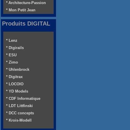
* Architecture-Passion
* Mon Petit Jean
Produits DIGITAL
* Lenz
* Digirails
* ESU
* Zimo
* Uhlenbrock
* Digitrax
* LOCOIO
* YD Models
* CDF Informatique
* LDT Littfinski
* DCC concepts
* Krois-Modell