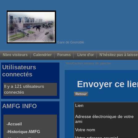
Gare de Grenoble
Nbre visiteurs
Calendrier
Forums
Livre d'or
N'hésitez pas à laisse
Voir/Cacher menus de gauche
Utilisateurs
connectés
Envoyer ce lie
Il y a 121 utilisateurs
connectés
Retour
AMFG INFO
Lien
Adresse électronique de votre
ami
-Accueil
Votre nom
-Historique AMFG
Votre adresse courriel