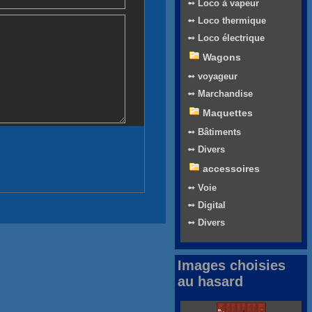
➻ Loco à vapeur
➻ Loco thermique
➻ Loco électrique
Wagons
➻ voyageur
➻ Marchandise
Maquettes
➻ Bâtiments
➻ Divers
accessoires
➻ Voie
➻ Digital
➻ Divers
Images choisies
au hasard