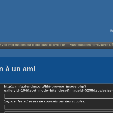
Ut
r vos impressions sur le site dans le livre d'or
Manifestations ferroviaires R
n à un ami
http://amfg.dyndns.org/tiki-browse_image.php?
galleryId=104&sort_mode=hits_desc&imageId=5298&scalesize
Séparer les adresses de courriels par des virgules.