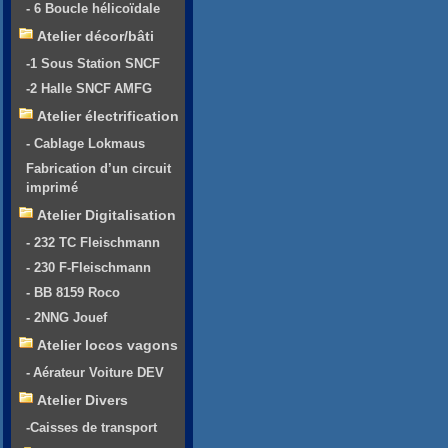
- 6 Boucle hélicoïdale
Atelier décor/bâti
-1 Sous Station SNCF
-2 Halle SNCF AMFG
Atelier électrification
- Cablage Lokmaus
Fabrication d’un circuit
imprimé
Atelier Digitalisation
- 232 TC Fleischmann
- 230 F-Fleischmann
- BB 8159 Roco
- 2NNG Jouef
Atelier locos vagons
- Aérateur Voiture DEV
Atelier Divers
-Caisses de transport