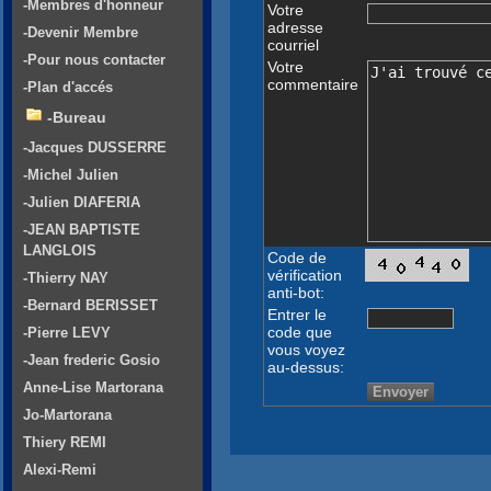
-Membres d'honneur
Votre
adresse
-Devenir Membre
courriel
-Pour nous contacter
Votre
commentaire
-Plan d'accés
-Bureau
-Jacques DUSSERRE
-Michel Julien
-Julien DIAFERIA
-JEAN BAPTISTE
LANGLOIS
Code de
vérification
-Thierry NAY
anti-bot:
-Bernard BERISSET
Entrer le
code que
-Pierre LEVY
vous voyez
-Jean frederic Gosio
au-dessus:
Anne-Lise Martorana
Jo-Martorana
Thiery REMI
Alexi-Remi