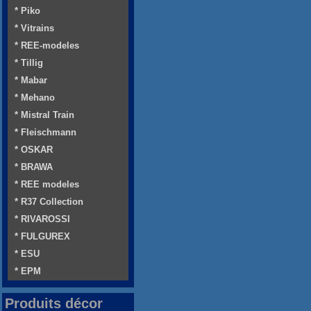
* Piko
* Vitrains
* REE-modeles
* Tillig
* Mabar
* Mehano
* Mistral Train
* Fleischmann
* OSKAR
* BRAWA
* REE modeles
* R37 Collection
* RIVAROSSI
* FULGUREX
* ESU
* EPM
Produits décor