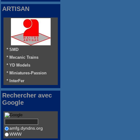
ARTISAN
* SMD
* Mecanic Trains
* YD Models
* Miniatures-Passion
* InterFer
Rechercher avec
Google
amfg.dyndns.org
WWW