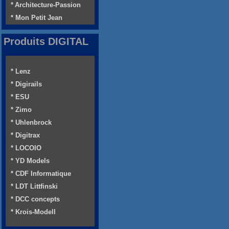
* Architecture-Passion
* Mon Petit Jean
Produits DIGITAL
* Lenz
* Digirails
* ESU
* Zimo
* Uhlenbrock
* Digitrax
* LOCOIO
* YD Models
* CDF Informatique
* LDT Littfinski
* DCC concepts
* Krois-Modell