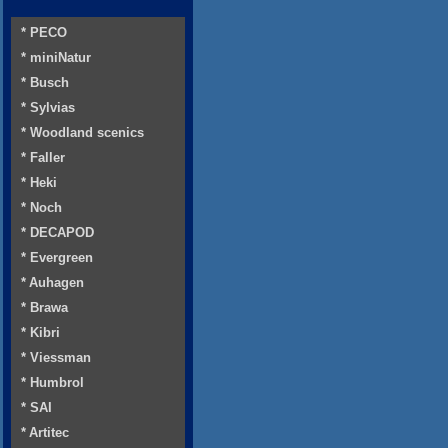
* PECO
* miniNatur
* Busch
* Sylvias
* Woodland scenics
* Faller
* Heki
* Noch
* DECAPOD
* Evergreen
* Auhagen
* Brawa
* Kibri
* Viessman
* Humbrol
* SAI
* Artitec