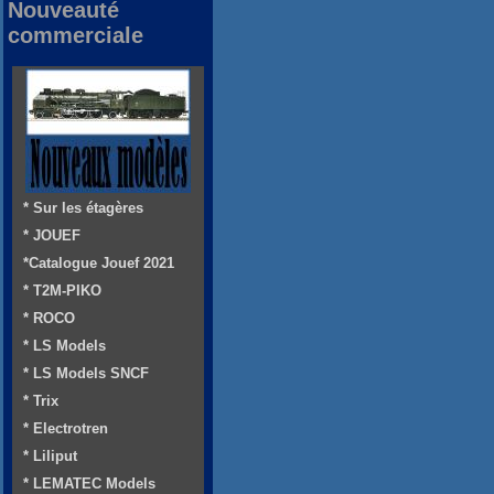
Nouveauté
commerciale
* Sur les étagères
* JOUEF
*Catalogue Jouef 2021
* T2M-PIKO
* ROCO
* LS Models
* LS Models SNCF
* Trix
* Electrotren
* Liliput
* LEMATEC Models