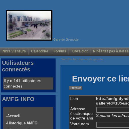
Gare de Grenoble
Nbre visiteurs
Calendrier
Forums
Livre d'or
N'hésitez pas à laisse
Voir/Cacher menus de gauche
Utilisateurs
connectés
Envoyer ce lie
Il y a 141 utilisateurs
connectés
Retour
AMFG INFO
Lien
http://amfg.dyn
galleryId=105&s
Adresse
électronique
Séparer les adress
-Accueil
de votre ami
-Historique AMFG
Votre nom