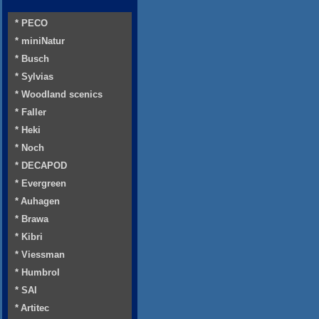
* PECO
* miniNatur
* Busch
* Sylvias
* Woodland scenics
* Faller
* Heki
* Noch
* DECAPOD
* Evergreen
* Auhagen
* Brawa
* Kibri
* Viessman
* Humbrol
* SAI
* Artitec