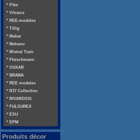
* Piko
* Vitrains
* REE-modeles
* Tillig
* Mabar
* Mehano
* Mistral Train
* Fleischmann
* OSKAR
* BRAWA
* REE modeles
* R37 Collection
* RIVAROSSI
* FULGUREX
* ESU
* EPM
Produits décor