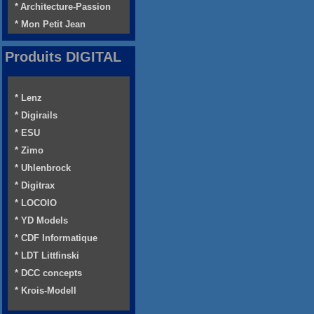
* Architecture-Passion
* Mon Petit Jean
Produits DIGITAL
* Lenz
* Digirails
* ESU
* Zimo
* Uhlenbrock
* Digitrax
* LOCOIO
* YD Models
* CDF Informatique
* LDT Littfinski
* DCC concepts
* Krois-Modell