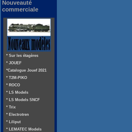
Nouveauté
commerciale
* Sur les étagères
* JOUEF
*Catalogue Jouef 2021
* T2M-PIKO
* ROCO
* LS Models
* LS Models SNCF
* Trix
* Electrotren
* Liliput
* LEMATEC Models