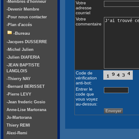
-Membres d'honneur
Votre
adresse
-Devenir Membre
courriel
-Pour nous contacter
Votre
commentaire
-Plan d'accés
-Bureau
-Jacques DUSSERRE
-Michel Julien
-Julien DIAFERIA
-JEAN BAPTISTE
LANGLOIS
Code de
vérification
-Thierry NAY
anti-bot:
-Bernard BERISSET
Entrer le
code que
-Pierre LEVY
vous voyez
-Jean frederic Gosio
au-dessus:
Anne-Lise Martorana
Jo-Martorana
Thiery REMI
Alexi-Remi