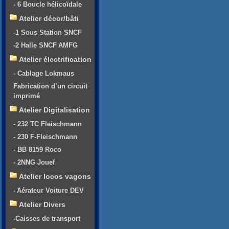
- 6 Boucle hélicoïdale
Atelier décor/bâti
-1 Sous Station SNCF
-2 Halle SNCF AMFG
Atelier électrification
- Cablage Lokmaus
Fabrication d’un circuit
imprimé
Atelier Digitalisation
- 232 TC Fleischmann
- 230 F-Fleischmann
- BB 8159 Roco
- 2NNG Jouef
Atelier locos vagons
- Aérateur Voiture DEV
Atelier Divers
-Caisses de transport