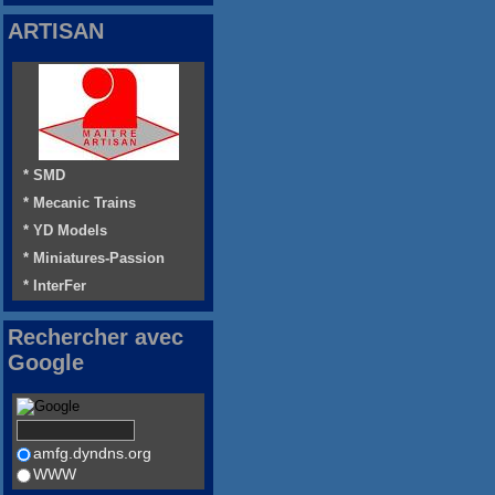
ARTISAN
* SMD
* Mecanic Trains
* YD Models
* Miniatures-Passion
* InterFer
Rechercher avec
Google
amfg.dyndns.org
WWW