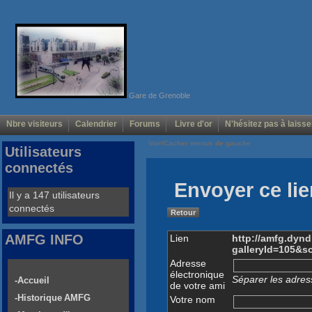
Gare de Grenoble
Nbre visiteurs
Calendrier
Forums
Livre d'or
N'hésitez pas à laisse
Voir/Cacher menus de gauche
Utilisateurs
connectés
Envoyer ce lie
Il y a 147 utilisateurs
connectés
Retour
AMFG INFO
Lien
http://amfg.dyn
galleryId=105&s
Adresse
électronique
Séparer les adress
-Accueil
de votre ami
-Historique AMFG
Votre nom