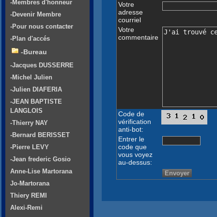
-Membres d'honneur
Votre
adresse
-Devenir Membre
courriel
-Pour nous contacter
Votre
commentaire
-Plan d'accés
-Bureau
-Jacques DUSSERRE
-Michel Julien
-Julien DIAFERIA
-JEAN BAPTISTE
LANGLOIS
Code de
vérification
-Thierry NAY
anti-bot:
-Bernard BERISSET
Entrer le
code que
-Pierre LEVY
vous voyez
-Jean frederic Gosio
au-dessus:
Anne-Lise Martorana
Jo-Martorana
Thiery REMI
Alexi-Remi