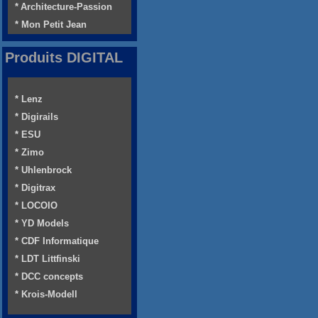
* Architecture-Passion
* Mon Petit Jean
Produits DIGITAL
* Lenz
* Digirails
* ESU
* Zimo
* Uhlenbrock
* Digitrax
* LOCOIO
* YD Models
* CDF Informatique
* LDT Littfinski
* DCC concepts
* Krois-Modell