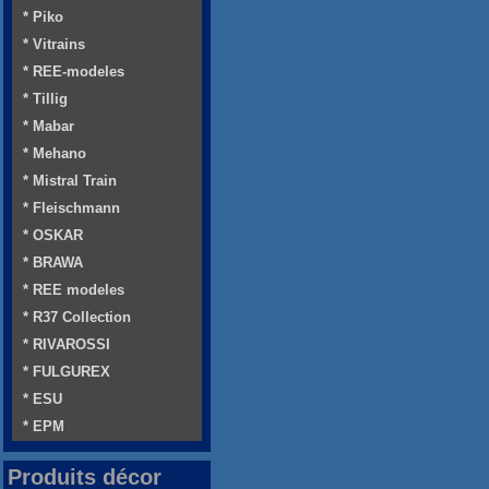
* Piko
* Vitrains
* REE-modeles
* Tillig
* Mabar
* Mehano
* Mistral Train
* Fleischmann
* OSKAR
* BRAWA
* REE modeles
* R37 Collection
* RIVAROSSI
* FULGUREX
* ESU
* EPM
Produits décor