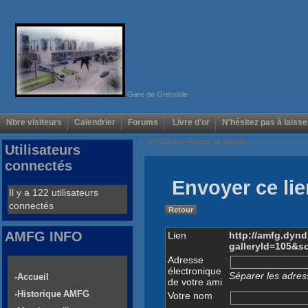
Gare de Grenoble
Nbre visiteurs
Calendrier
Forums
Livre d'or
N'hésitez pas à laisse
Voir/Cacher menus de gauche
Utilisateurs
connectés
Envoyer ce lie
Il y a 122 utilisateurs
connectés
Retour
AMFG INFO
Lien
http://amfg.dyn
galleryId=105&s
Adresse
électronique
Séparer les adress
-Accueil
de votre ami
-Historique AMFG
Votre nom