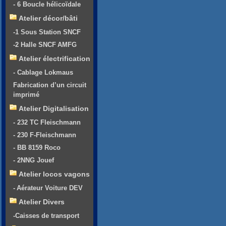
- 6 Boucle hélicoïdale
Atelier décor/bâti
-1 Sous Station SNCF
-2 Halle SNCF AMFG
Atelier électrification
- Cablage Lokmaus
Fabrication d’un circuit
imprimé
Atelier Digitalisation
- 232 TC Fleischmann
- 230 F-Fleischmann
- BB 8159 Roco
- 2NNG Jouef
Atelier locos vagons
- Aérateur Voiture DEV
Atelier Divers
-Caisses de transport