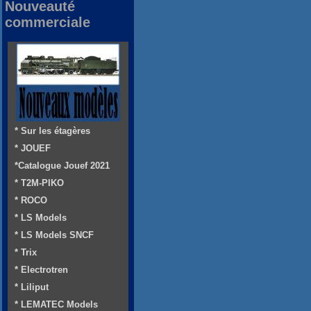
Nouveauté
commerciale
* Sur les étagères
* JOUEF
*Catalogue Jouef 2021
* T2M-PIKO
* ROCO
* LS Models
* LS Models SNCF
* Trix
* Electrotren
* Liliput
* LEMATEC Models