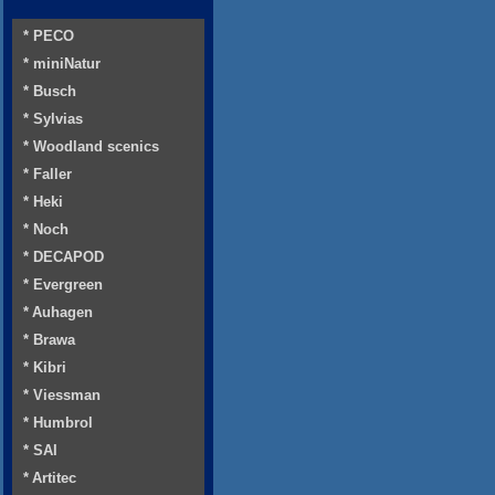
* PECO
* miniNatur
* Busch
* Sylvias
* Woodland scenics
* Faller
* Heki
* Noch
* DECAPOD
* Evergreen
* Auhagen
* Brawa
* Kibri
* Viessman
* Humbrol
* SAI
* Artitec