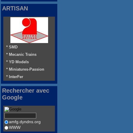
ARTISAN
* SMD
* Mecanic Trains
* YD Models
* Miniatures-Passion
* InterFer
Rechercher avec
Google
amfg.dyndns.org
WWW