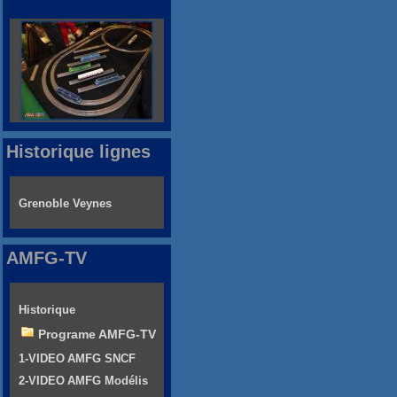
Historique lignes
Grenoble Veynes
AMFG-TV
Historique
Programe AMFG-TV
1-VIDEO AMFG SNCF
2-VIDEO AMFG Modélis