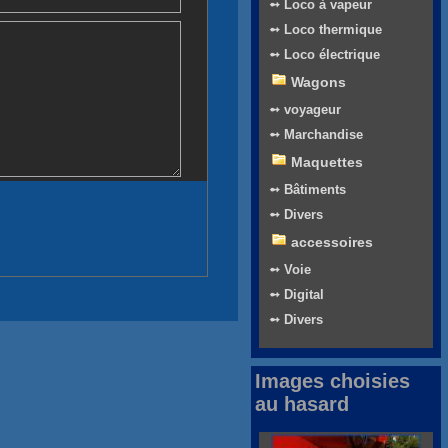
➻ Loco à vapeur
➻ Loco thermique
➻ Loco électrique
Wagons
➻ voyageur
➻ Marchandise
Maquettes
➻ Bâtiments
➻ Divers
accessoires
➻ Voie
➻ Digital
➻ Divers
Images choisies
au hasard