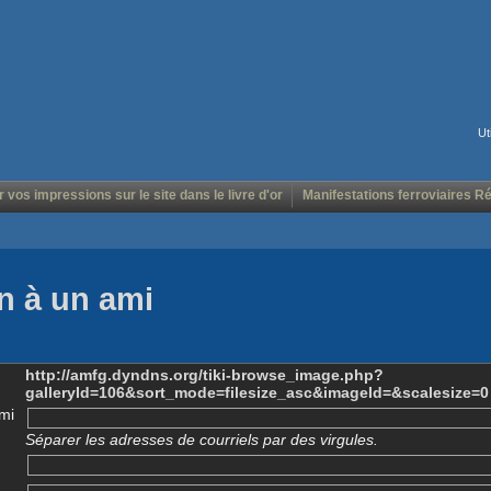
Ut
r vos impressions sur le site dans le livre d'or
Manifestations ferroviaires R
n à un ami
http://amfg.dyndns.org/tiki-browse_image.php?
galleryId=106&sort_mode=filesize_asc&imageId=&scalesize=0
mi
Séparer les adresses de courriels par des virgules.