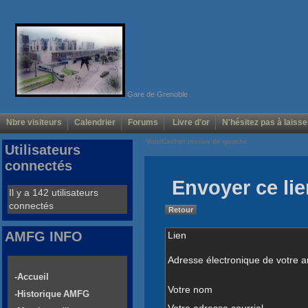
Gare de Grenoble
Nbre visiteurs
Calendrier
Forums
Livre d'or
N'hésitez pas à laisse
Voir/Cacher menus de gauche
Utilisateurs
connectés
Envoyer ce lie
Il y a 142 utilisateurs
connectés
Retour
AMFG INFO
Lien
Adresse électronique de votre a
-Accueil
Votre nom
-Historique AMFG
Votre adresse courriel