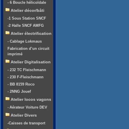
- 6 Boucle hélicoïdale
Atelier décor/bâti
-1 Sous Station SNCF
-2 Halle SNCF AMFG
Atelier électrification
- Cablage Lokmaus
Fabrication d’un circuit
imprimé
Atelier Digitalisation
- 232 TC Fleischmann
- 230 F-Fleischmann
- BB 8159 Roco
- 2NNG Jouef
Atelier locos vagons
- Aérateur Voiture DEV
Atelier Divers
-Caisses de transport