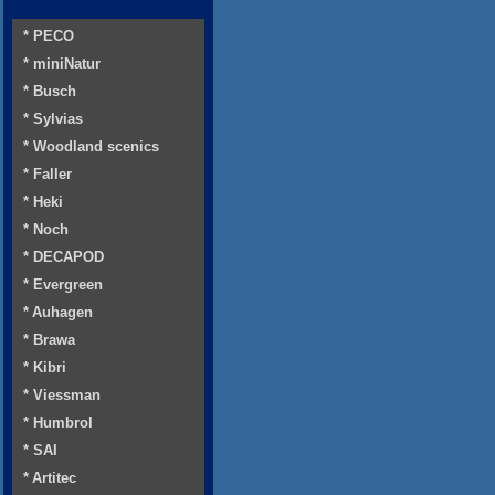
* PECO
* miniNatur
* Busch
* Sylvias
* Woodland scenics
* Faller
* Heki
* Noch
* DECAPOD
* Evergreen
* Auhagen
* Brawa
* Kibri
* Viessman
* Humbrol
* SAI
* Artitec