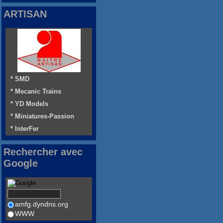
ARTISAN
* SMD
* Mecanic Trains
* YD Models
* Miniatures-Passion
* InterFer
Rechercher avec
Google
amfg.dyndns.org
WWW