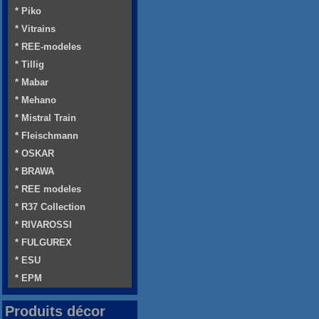
* Piko
* Vitrains
* REE-modeles
* Tillig
* Mabar
* Mehano
* Mistral Train
* Fleischmann
* OSKAR
* BRAWA
* REE modeles
* R37 Collection
* RIVAROSSI
* FULGUREX
* ESU
* EPM
Produits décor