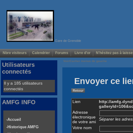
Gare de Grenoble
Nbre visiteurs
Calendrier
Forums
Livre d'or
N'hésitez pas à laisse
Voir/Cacher menus de gauche
Utilisateurs
connectés
Envoyer ce lie
Il y a 185 utilisateurs
connectés
Retour
AMFG INFO
Lien
http://amfg.dyn
galleryId=106&s
Adresse
électronique
Séparer les adress
-Accueil
de votre ami
-Historique AMFG
Votre nom