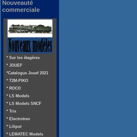
Nouveauté
commerciale
* Sur les étagères
* JOUEF
*Catalogue Jouef 2021
* T2M-PIKO
* ROCO
* LS Models
* LS Models SNCF
* Trix
* Electrotren
* Liliput
* LEMATEC Models