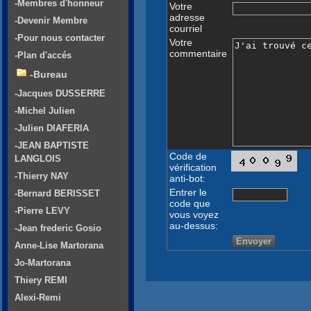
-Membres d'honneur
Votre
adresse
-Devenir Membre
courriel
-Pour nous contacter
Votre
commentaire
-Plan d'accés
-Bureau
-Jacques DUSSERRE
-Michel Julien
-Julien DIAFERIA
-JEAN BAPTISTE
Code de
LANGLOIS
vérification
-Thierry NAY
anti-bot:
Entrer le
-Bernard BERISSET
code que
-Pierre LEVY
vous voyez
au-dessus:
-Jean frederic Gosio
Anne-Lise Martorana
Jo-Martorana
Thiery REMI
Alexi-Remi