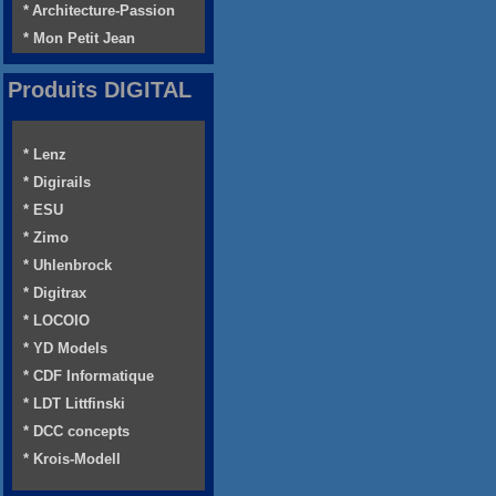
* Architecture-Passion
* Mon Petit Jean
Produits DIGITAL
* Lenz
* Digirails
* ESU
* Zimo
* Uhlenbrock
* Digitrax
* LOCOIO
* YD Models
* CDF Informatique
* LDT Littfinski
* DCC concepts
* Krois-Modell